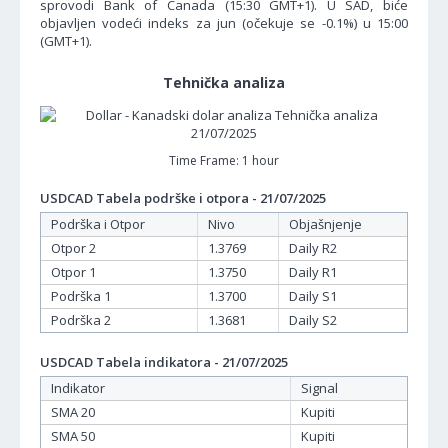
sprovodi Bank of Canada (15:30 GMT+1). U SAD, biće
objavljen vodeći indeks za jun (očekuje se -0.1%) u 15:00
(GMT+1).
Tehnička analiza
Time Frame: 1 hour
USDCAD Tabela podrške i otpora - 21/07/2025
Podrška i Otpor
Nivo
Objašnjenje
Otpor 2
1.3769
Daily R2
Otpor 1
1.3750
Daily R1
Podrška 1
1.3700
Daily S1
Podrška 2
1.3681
Daily S2
USDCAD Tabela indikatora - 21/07/2025
Indikator
Signal
SMA 20
Kupiti
SMA 50
Kupiti