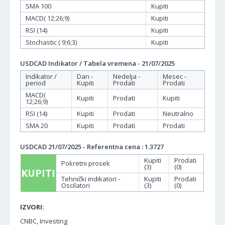
SMA 100
Kupiti
MACD( 12;26;9)
Kupiti
RSI (14)
Kupiti
Stochastic ( 9;6;3)
Kupiti
USDCAD Indikator / Tabela vremena - 21/07/2025
Indikator /
Dan -
Nedelja -
Mesec -
period
Kupiti
Prodati
Prodati
MACD(
Kupiti
Prodati
Kupiti
12;26;9)
RSI (14)
Kupiti
Prodati
Neutralno
SMA 20
Kupiti
Prodati
Prodati
USDCAD 21/07/2025 - Referentna cena : 1.3727
Kupiti
Prodati
Pokretni prosek
(3)
(0)
KUPITI
Tehnički indikatori -
Kupiti
Prodati
Oscilatori
(3)
(0)
IZVORI:
CNBC, Investing