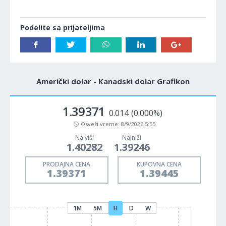
Podelite sa prijateljima
Američki dolar - Kanadski dolar Grafikon
1.39371
0.014
(0.000%)
Osveži vreme:
8/9/2026 5:55
Najviši
Najniži
1.40282
1.39246
PRODAJNA CENA
KUPOVNA CENA
1.39371
1.39445
1M
5M
H
D
W