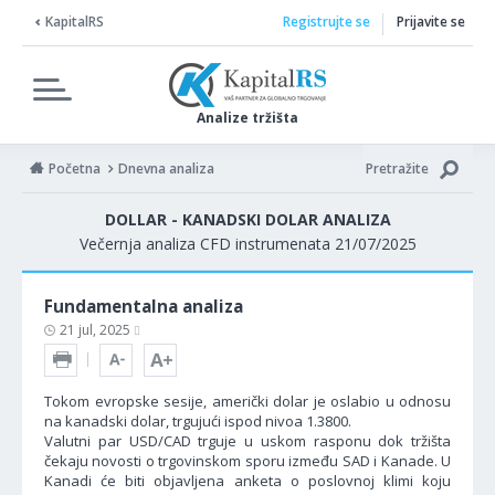
KapitalRS
Registrujte se
Prijavite se
Analize tržišta
Početna
Dnevna analiza
Pretražite
DOLLAR - KANADSKI DOLAR ANALIZA
Večernja analiza CFD instrumenata 21/07/2025
Fundamentalna analiza
21 jul, 2025
Tokom evropske sesije, američki dolar je oslabio u odnosu
na kanadski dolar, trgujući ispod nivoa 1.3800.
Valutni par USD/CAD trguje u uskom rasponu dok tržišta
čekaju novosti o trgovinskom sporu između SAD i Kanade. U
Kanadi će biti objavljena anketa o poslovnoj klimi koju