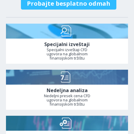
Probajte besplatno odmah
Specijalni izveštaji
Specijalni izveštaji CFD
ugovora na globalnom
finansijskom tržištu
Nedeljna analiza
Nedeljni presek cena CFD
ugovora na globalnom
finansijskom tržištu