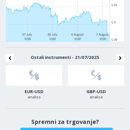
1.41
1.4
27 July
30 July
4 August
7 August
0:00
0:00
0:00
0:00
1.39
Ostali instrumenti - 21/07/2025
EUR-USD
GBP-USD
analiza
analiza
Spremni za trgovanje?