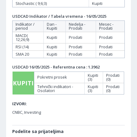
Stochastic ( 9;6;3)
Kupiti
USDCAD Indikator / Tabela vremena - 16/05/2025
Indikator /
Dan -
Nedelja -
Mesec -
period
Kupiti
Prodati
Prodati
MACD(
Kupiti
Prodati
Prodati
12;26;9)
RSI (14)
Kupiti
Prodati
Prodati
SMA 20
Kupiti
Prodati
Prodati
USDCAD 16/05/2025 - Referentna cena : 1.3962
Kupiti
Prodati
Pokretni prosek
(3)
(0)
KUPITI
Tehnički indikatori -
Kupiti
Prodati
Oscilatori
(3)
(0)
IZVORI:
CNBC, Investing
Podelite sa prijateljima