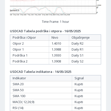
Time Frame: 1 hour
USDCAD Tabela podrške i otpora - 16/05/2025
Podrška i Otpor
Nivo
Objašnjenje
Otpor 2
1.4010
Daily R2
Otpor 1
1.3988
Daily R1
Podrška 1
1.3930
Daily S1
Podrška 2
1.3908
Daily S2
USDCAD Tabela indikatora - 16/05/2025
Indikator
Signal
SMA 20
Kupiti
SMA 50
Kupiti
SMA 100
Kupiti
MACD( 12;26;9)
Kupiti
RSI (14)
Kupiti