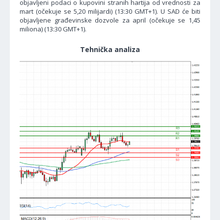
objavljeni podaci o kupovini stranih hartija od vrednosti za
mart (očekuje se 5,20 milijardi) (13:30 GMT+1). U SAD će biti
objavljene građevinske dozvole za april (očekuje se 1,45
miliona) (13:30 GMT+1).
Tehnička analiza