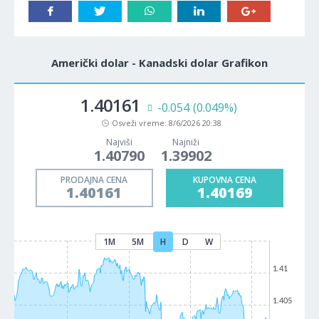
Američki dolar - Kanadski dolar Grafikon
1.40161
-0.054
(0.049%)
Osveži vreme:
8/6/2026 20:38
Najviši
Najniži
1.40790
1.39902
PRODAJNA CENA
KUPOVNA CENA
1.40161
1.40169
1M
5M
H
D
W
1.41
1.405