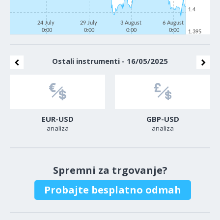
1.4
24 July
29 July
3 August
6 August
0:00
0:00
0:00
0:00
1.395
Ostali instrumenti - 16/05/2025
EUR-USD
GBP-USD
analiza
analiza
Spremni za trgovanje?
Probajte besplatno odmah