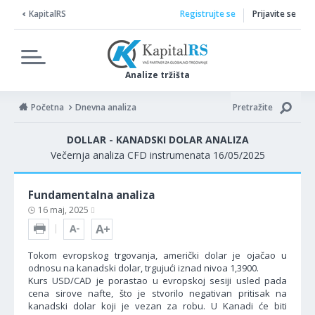
KapitalRS
Registrujte se
Prijavite se
Analize tržišta
Početna
Dnevna analiza
Pretražite
DOLLAR - KANADSKI DOLAR ANALIZA
Večernja analiza CFD instrumenata 16/05/2025
Fundamentalna analiza
16 maj, 2025
Tokom evropskog trgovanja, američki dolar je ojačao u
odnosu na kanadski dolar, trgujući iznad nivoa 1,3900.
Kurs USD/CAD je porastao u evropskoj sesiji usled pada
cena sirove nafte, što je stvorilo negativan pritisak na
kanadski dolar koji je vezan za robu. U Kanadi će biti