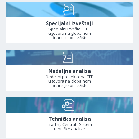
Specijalni izveštaji
Specijalni izveštaji CFD
ugovora na globalnom
finansijskom tržištu
Nedeljna analiza
Nedeljni presek cena CFD
ugovora na globalnom
finansijskom tržištu
Tehnička analiza
Trading Central - Sistem
tehničke analize