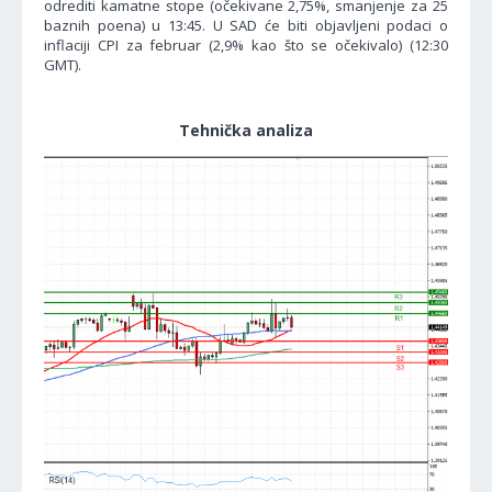
odrediti kamatne stope (očekivane 2,75%, smanjenje za 25
baznih poena) u 13:45. U SAD će biti objavljeni podaci o
inflaciji CPI za februar (2,9% kao što se očekivalo) (12:30
GMT).
Tehnička analiza