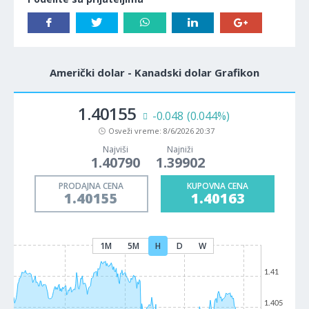
Američki dolar - Kanadski dolar Grafikon
1.40155
-0.048
(0.044%)
Osveži vreme:
8/6/2026 20:37
Najviši
Najniži
1.40790
1.39902
PRODAJNA CENA
KUPOVNA CENA
1.40155
1.40163
1M
5M
H
D
W
1.41
1.405