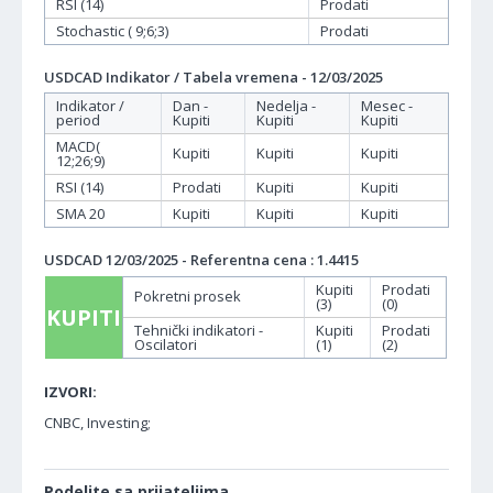
RSI (14)
Prodati
Stochastic ( 9;6;3)
Prodati
USDCAD Indikator / Tabela vremena - 12/03/2025
Indikator /
Dan -
Nedelja -
Mesec -
period
Kupiti
Kupiti
Kupiti
MACD(
Kupiti
Kupiti
Kupiti
12;26;9)
RSI (14)
Prodati
Kupiti
Kupiti
SMA 20
Kupiti
Kupiti
Kupiti
USDCAD 12/03/2025 - Referentna cena : 1.4415
Kupiti
Prodati
Pokretni prosek
(3)
(0)
KUPITI
Tehnički indikatori -
Kupiti
Prodati
Oscilatori
(1)
(2)
IZVORI:
CNBC, Investing;
Podelite sa prijateljima