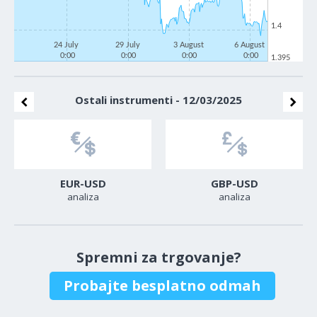
1.4
24 July
29 July
3 August
6 August
0:00
0:00
0:00
0:00
1.395
Ostali instrumenti - 12/03/2025
EUR-USD
GBP-USD
analiza
analiza
Spremni za trgovanje?
Probajte besplatno odmah