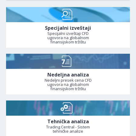
Specijalni izveštaji
Specijalni izveštaji CFD
ugovora na globalnom
finansijskom tržištu
Nedeljna analiza
Nedeljni presek cena CFD
ugovora na globalnom
finansijskom tržištu
Tehnička analiza
Trading Central - Sistem
tehničke analize