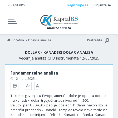
KapitalRS
Registrujte se
Prijavite se
Analize tržišta
Početna
Dnevna analiza
Pretražite
DOLLAR - KANADSKI DOLAR ANALIZA
Večernja analiza CFD instrumenata 12/03/2025
Fundamentalna analiza
12 mart, 2025
Tokom trgovanja u Evropi, američki dolar je opao u odnosu
na kanadski dolar, trgujući iznad nivoa od 1.4500.
Valutni par USD/CAD pao je poslednjih dana nakon što je
američki predsednik Donald Tramp odgovdio nove tarife na
kanadski aluminijum i čelik. U Kanadi će Banka Kanade