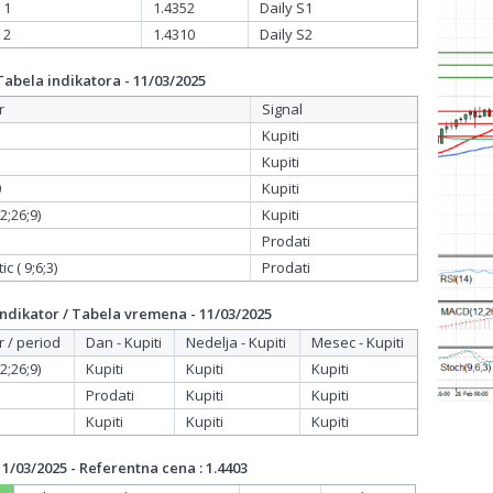
 1
1.4352
Daily S1
 2
1.4310
Daily S2
bela indikatora - 11/03/2025
r
Signal
Kupiti
Kupiti
0
Kupiti
;26;9)
Kupiti
Prodati
c ( 9;6;3)
Prodati
dikator / Tabela vremena - 11/03/2025
r / period
Dan - Kupiti
Nedelja - Kupiti
Mesec - Kupiti
;26;9)
Kupiti
Kupiti
Kupiti
Prodati
Kupiti
Kupiti
Kupiti
Kupiti
Kupiti
/03/2025 - Referentna cena : 1.4403