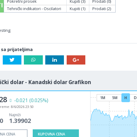
Pokretni prosek
Kupiti (3)
Prodati (0)
I
Tehnički indikatori - Oscilatori
Kupiti (1)
Prodati (2)
sting;
 sa prijateljima
čki dolar - Kanadski dolar Grafikon
28
1M
5M
H
D
-0.021
(0.025%)
vreme:
8/6/2026 23:50
Najniži
0
1.39902
NA CENA
KUPOVNA CENA