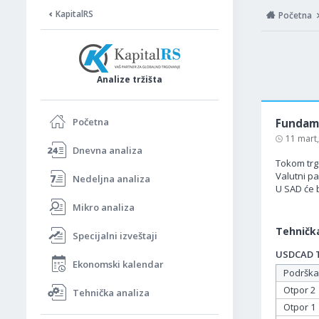
KapitalRS
Početna
Analize tržišta
Početna
Fundame
11 mart
Dnevna analiza
Tokom trgo
Valutni p
Nedeljna analiza
U SAD će b
Mikro analiza
Tehnička
Specijalni izveštaji
USDCAD Ta
Ekonomski kalendar
Podrška
Otpor 2
Tehnička analiza
Otpor 1