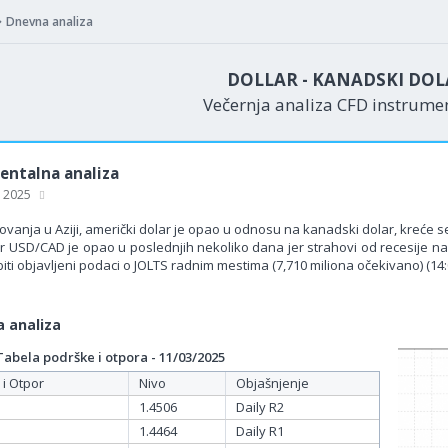
Dnevna analiza
DOLLAR - KANADSKI DOL
Večernja analiza CFD instrum
ntalna analiza
, 2025
vanja u Aziji, američki dolar je opao u odnosu na kanadski dolar, kreće s
ar USD/CAD je opao u poslednjih nekoliko dana jer strahovi od recesije
iti objavljeni podaci o JOLTS radnim mestima (7,710 miliona očekivano) (14
 analiza
bela podrške i otpora - 11/03/2025
 i Otpor
Nivo
Objašnjenje
1.4506
Daily R2
1.4464
Daily R1