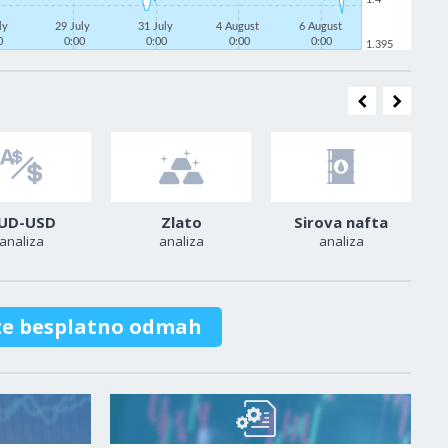
uly
29 July
31 July
4 August
6 August
0
0:00
0:00
0:00
0:00
1.395
UD-USD
Zlato
Sirova nafta
analiza
analiza
analiza
te besplatno odmah