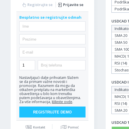
Podrška
Registrujte se
Prijavite se
Podrška
Besplatno se registrujte odmah
USDCAD Ta
Indikato
SMA 20
SMA 50
SMA 10
MACD( 12
RSI (14)
Stochasti
Nastavljajući dalje prihvatam
Slažem
se da primam važne novosti i
USDCAD In
promocije. Razumem da mogu da
Indikato
otkažem pretplatu na marketinška
obaveštenja u bilo kom trenutku
MACD( 12
putem podešavanja u obaveštenjima.
Za više informacija,
kliknite ovde
.
RSI (14)
SMA 20
USDCAD 11
Kontakt
Pomoć