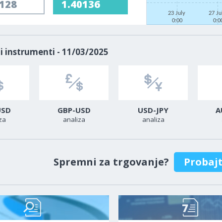
0128
1.40136
23 July
27 J
0:00
0:0
i instrumenti - 11/03/2025
USD
GBP-USD
USD-JPY
A
za
analiza
analiza
Spremni za trgovanje?
Probaj