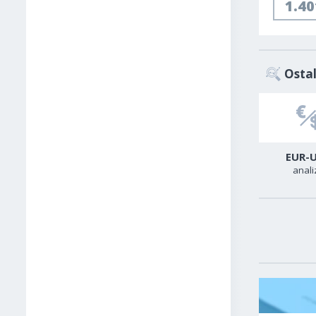
1.4
Ostal
USD-TRY
GER40
EUR-
analiza
analiza
anali