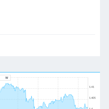
W
1.41
1.405
1.4