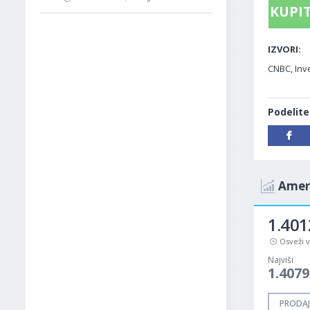
KUPIT
IZVORI:
CNBC, Inve
Podelite
Ameri
1.401
Osveži 
Najviši
1.4079
PRODAJ