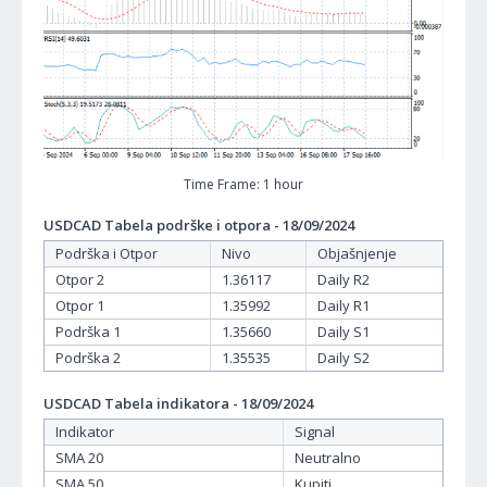
Time Frame: 1 hour
USDCAD Tabela podrške i otpora - 18/09/2024
Podrška i Otpor
Nivo
Objašnjenje
Otpor 2
1.36117
Daily R2
Otpor 1
1.35992
Daily R1
Podrška 1
1.35660
Daily S1
Podrška 2
1.35535
Daily S2
USDCAD Tabela indikatora - 18/09/2024
Indikator
Signal
SMA 20
Neutralno
SMA 50
Kupiti