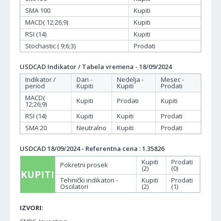
SMA 100
Kupiti
MACD( 12;26;9)
Kupiti
RSI (14)
Kupiti
Stochastic ( 9;6;3)
Prodati
USDCAD Indikator / Tabela vremena - 18/09/2024
Indikator /
Dan -
Nedelja -
Mesec -
period
Kupiti
Kupiti
Prodati
MACD(
Kupiti
Prodati
Kupiti
12;26;9)
RSI (14)
Kupiti
Kupiti
Prodati
SMA 20
Neutralno
Kupiti
Prodati
USDCAD 18/09/2024 - Referentna cena : 1.35826
Kupiti
Prodati
Pokretni prosek
(2)
(0)
KUPITI
Tehnički indikatori -
Kupiti
Prodati
Oscilatori
(2)
(1)
IZVORI: