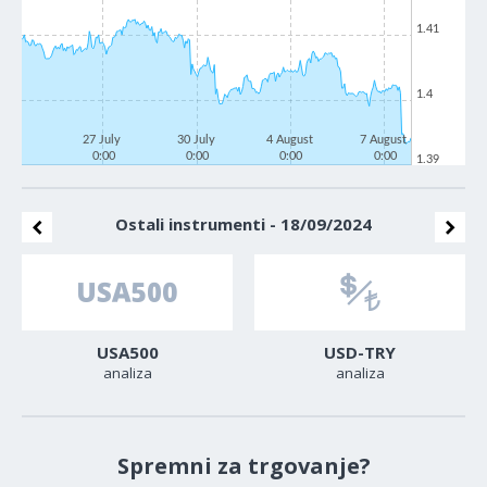
1.41
1.4
27 July
30 July
4 August
7 August
0:00
0:00
0:00
0:00
1.39
Ostali instrumenti - 18/09/2024
USA500
USD-TRY
analiza
analiza
Spremni za trgovanje?