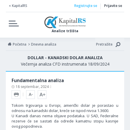
KapitalRS
Registrujte se
Prijavite se
Analize tržišta
Početna
Dnevna analiza
Pretražite
DOLLAR - KANADSKI DOLAR ANALIZA
Večernja analiza CFD instrumenata 18/09/2024
Fundamentalna analiza
18 septembar, 2024
Tokom trgovanja u Evropi, američki dolar je porastao u
odnosu na kanadski dolar, kreće se ispod nivoa 1.3600.
U Kanadi danas nema objave podataka. U SAD, Federalne
rezerve će se sastati da odrede kamatnu stopu kasnije
ovog popodneva.