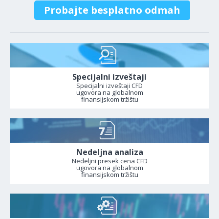
Probajte besplatno odmah
Specijalni izveštaji
Specijalni izveštaji CFD
ugovora na globalnom
finansijskom tržištu
Nedeljna analiza
Nedeljni presek cena CFD
ugovora na globalnom
finansijskom tržištu