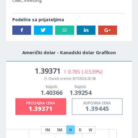
CNBC, Investing;
Podelite sa prijateljima
Američki dolar - Kanadski dolar Grafikon
1.39371
0.765
(-0.539%)
Osveži vreme:
8/7/2026 20:58
Najviši
Najniži
1.40366
1.39254
PRODAJNA CENA
KUPOVNA CENA
1.39371
1.39445
1M
5M
H
D
W