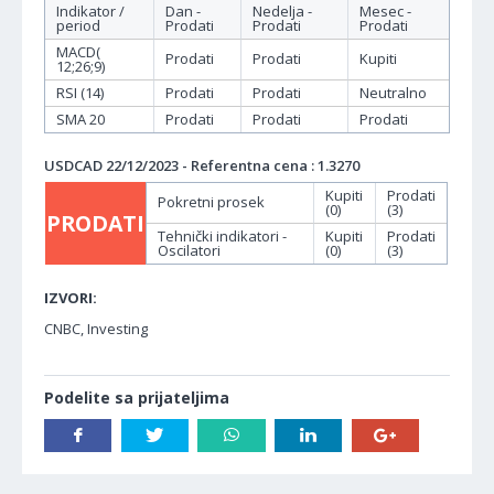
Indikator /
Dan -
Nedelja -
Mesec -
period
Prodati
Prodati
Prodati
MACD(
Prodati
Prodati
Kupiti
12;26;9)
RSI (14)
Prodati
Prodati
Neutralno
SMA 20
Prodati
Prodati
Prodati
USDCAD 22/12/2023 - Referentna cena : 1.3270
Kupiti
Prodati
Pokretni prosek
(0)
(3)
PRODATI
Tehnički indikatori -
Kupiti
Prodati
Oscilatori
(0)
(3)
IZVORI:
CNBC, Investing
Podelite sa prijateljima