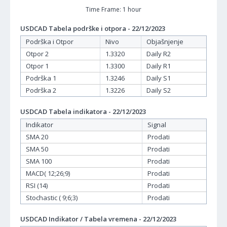
Time Frame: 1 hour
USDCAD Tabela podrške i otpora - 22/12/2023
Podrška i Otpor
Nivo
Objašnjenje
Otpor 2
1.3320
Daily R2
Otpor 1
1.3300
Daily R1
Podrška 1
1.3246
Daily S1
Podrška 2
1.3226
Daily S2
USDCAD Tabela indikatora - 22/12/2023
Indikator
Signal
SMA 20
Prodati
SMA 50
Prodati
SMA 100
Prodati
MACD( 12;26;9)
Prodati
RSI (14)
Prodati
Stochastic ( 9;6;3)
Prodati
USDCAD Indikator / Tabela vremena - 22/12/2023