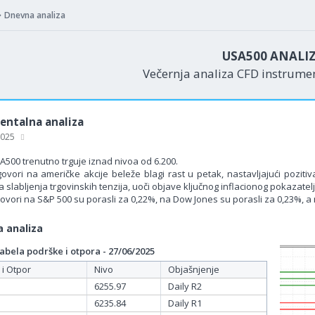
Dnevna analiza
USA500 ANALI
Večernja analiza CFD instrum
ntalna analiza
 2025
A500 trenutno trguje iznad nivoa od 6.200.
ovori na američke akcije beleže blagi rast u petak, nastavljajući pozitiv
slabljenja trgovinskih tenzija, uoči objave ključnog inflacionog pokazatelj
govori na S&P 500 su porasli za 0,22%, na Dow Jones su porasli za 0,23%, a
 analiza
bela podrške i otpora - 27/06/2025
 i Otpor
Nivo
Objašnjenje
6255.97
Daily R2
6235.84
Daily R1