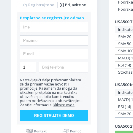
Podrška
Registrujte se
Prijavite se
Podrška
Besplatno se registrujte odmah
USA500 Ta
Indikato
SMA 20
SMA 50
SMA 10
MACD( 12
RSI (14)
Stochasti
Nastavljajući dalje prihvatam
Slažem
se da primam važne novosti i
USA500 In
promocije. Razumem da mogu da
Indikato
otkažem pretplatu na marketinška
obaveštenja u bilo kom trenutku
MACD( 12
putem podešavanja u obaveštenjima.
Za više informacija,
kliknite ovde
.
RSI (14)
SMA 20
USA500 27
Kontakt
Pomoć