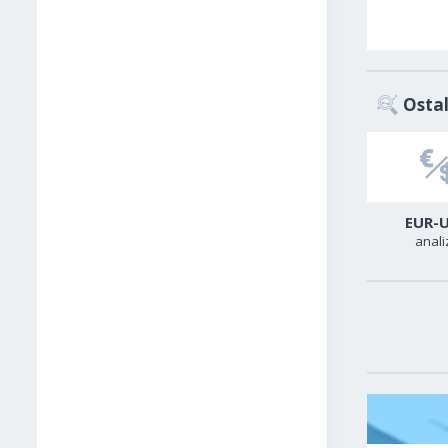
Ostal
USD-CAD
GER40
EUR-
analiza
analiza
anali