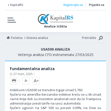
KapitalRS
Registrujte se
Prijavite se
Analize tržišta
Početna
Dnevna analiza
Pretražite
USA500 ANALIZA
Večernja analiza CFD instrumenata 27/03/2025
Fundamentalna analiza
27 mart, 2025
Indeksom USA500 se trenutno trguje iznad 5,760.
Fjučersi na američke berzanske indekse kreću se u tik iznad
ravne linije dok su investitori analizirali vest da će Trampova
administracija uvesti tarife na uvoz automobila.
Fjučers ugovori na S&P 500 su porasli 0.09%, na Dow su