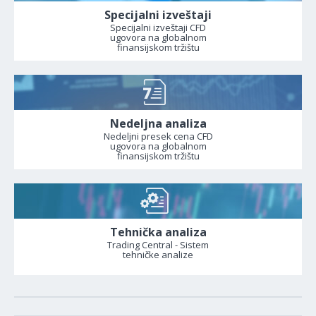
Specijalni izveštaji
Specijalni izveštaji CFD
ugovora na globalnom
finansijskom tržištu
Nedeljna analiza
Nedeljni presek cena CFD
ugovora na globalnom
finansijskom tržištu
Tehnička analiza
Trading Central - Sistem
tehničke analize