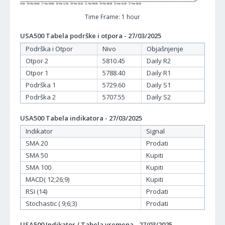
Time Frame: 1 hour
USA500 Tabela podrške i otpora - 27/03/2025
Podrška i Otpor
Nivo
Objašnjenje
Otpor 2
5810.45
Daily R2
Otpor 1
5788.40
Daily R1
Podrška 1
5729.60
Daily S1
Podrška 2
5707.55
Daily S2
USA500 Tabela indikatora - 27/03/2025
Indikator
Signal
SMA 20
Prodati
SMA 50
Kupiti
SMA 100
Kupiti
MACD( 12;26;9)
Kupiti
RSI (14)
Prodati
Stochastic ( 9;6;3)
Prodati
USA500 Indikator / Tabela vremena - 27/03/2025