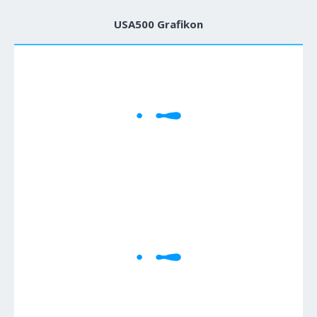
USA500 Grafikon
1M
5M
H
D
W
Cene se učitavaju..