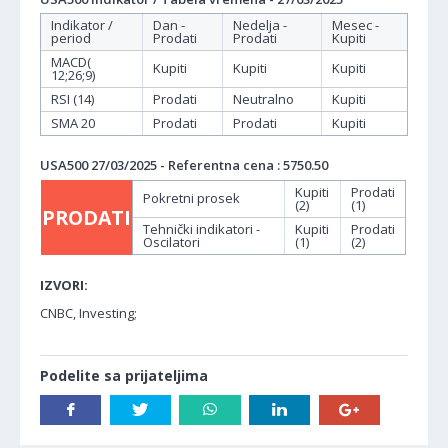
Indikator /
Dan -
Nedelja -
Mesec -
period
Prodati
Prodati
Kupiti
MACD(
Kupiti
Kupiti
Kupiti
12;26;9)
RSI (14)
Prodati
Neutralno
Kupiti
SMA 20
Prodati
Prodati
Kupiti
USA500 27/03/2025 - Referentna cena : 5750.50
Kupiti
Prodati
Pokretni prosek
(2)
(1)
PRODATI
Tehnički indikatori -
Kupiti
Prodati
Oscilatori
(1)
(2)
IZVORI:
CNBC, Investing;
Podelite sa prijateljima