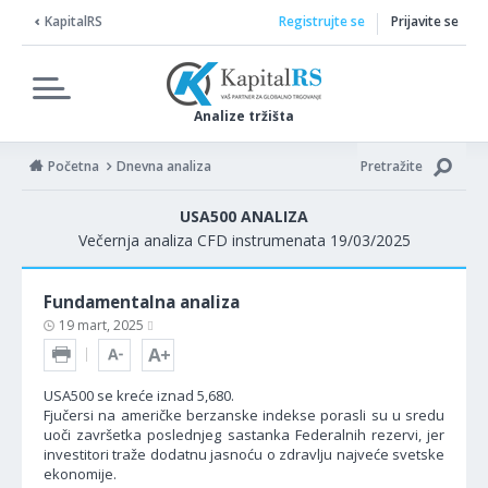
KapitalRS
Registrujte se
Prijavite se
Analize tržišta
Početna
Dnevna analiza
Pretražite
USA500 ANALIZA
Večernja analiza CFD instrumenata 19/03/2025
Fundamentalna analiza
19 mart, 2025
USA500 se kreće iznad 5,680.
Fjučersi na američke berzanske indekse porasli su u sredu
uoči završetka poslednjeg sastanka Federalnih rezervi, jer
investitori traže dodatnu jasnoću o zdravlju najveće svetske
ekonomije.