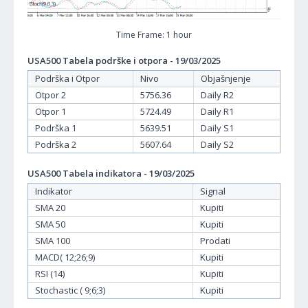
Time Frame: 1 hour
USA500 Tabela podrške i otpora - 19/03/2025
Podrška i Otpor
Nivo
Objašnjenje
Otpor 2
5756.36
Daily R2
Otpor 1
5724.49
Daily R1
Podrška 1
5639.51
Daily S1
Podrška 2
5607.64
Daily S2
USA500 Tabela indikatora - 19/03/2025
Indikator
Signal
SMA 20
Kupiti
SMA 50
Kupiti
SMA 100
Prodati
MACD( 12;26;9)
Kupiti
RSI (14)
Kupiti
Stochastic ( 9;6;3)
Kupiti