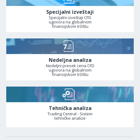
Specijalni izveštaji
Specijalni izveštaji CFD
ugovora na globalnom
finansijskom tržištu
Nedeljna analiza
Nedeljni presek cena CFD
ugovora na globalnom
finansijskom tržištu
Tehnička analiza
Trading Central - Sistem
tehničke analize