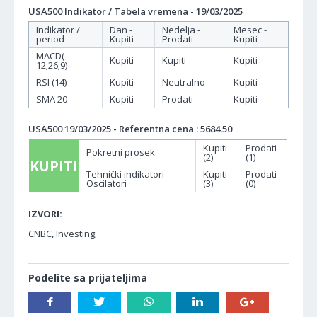
USA500 Indikator / Tabela vremena - 19/03/2025
Indikator /
Dan -
Nedelja -
Mesec -
period
Kupiti
Prodati
Kupiti
MACD(
Kupiti
Kupiti
Kupiti
12;26;9)
RSI (14)
Kupiti
Neutralno
Kupiti
SMA 20
Kupiti
Prodati
Kupiti
USA500 19/03/2025 - Referentna cena : 5684.50
Kupiti
Prodati
Pokretni prosek
(2)
(1)
KUPITI
Tehnički indikatori -
Kupiti
Prodati
Oscilatori
(3)
(0)
IZVORI:
CNBC, Investing;
Podelite sa prijateljima