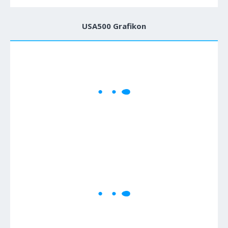
USA500 Grafikon
1M
5M
H
D
W
Cene se učitavaju..