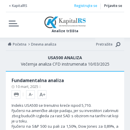
KapitalRS
Registrujte se
Prijavite se
Analize tržišta
Početna
Dnevna analiza
Pretražite
USA500 ANALIZA
Večernja analiza CFD instrumenata 10/03/2025
Fundamentalna analiza
10 mart, 2025
Indeks USA500 se trenutno kreće ispod 5,710.
Fjučersi na američke akcije padaju, jer su investitori zabrinuti
zbog budućih izgleda za rast SAD s obzirom na tarifni rat koji
je u toku.
Fjučersi na S&P 500 su pali za 1,50%, Dow Jones za 0,89%, a