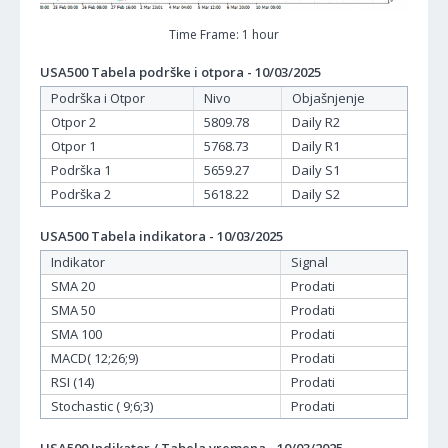
Time Frame: 1 hour
USA500 Tabela podrške i otpora - 10/03/2025
Podrška i Otpor
Nivo
Objašnjenje
Otpor 2
5809.78
Daily R2
Otpor 1
5768.73
Daily R1
Podrška 1
5659.27
Daily S1
Podrška 2
5618.22
Daily S2
USA500 Tabela indikatora - 10/03/2025
Indikator
Signal
SMA 20
Prodati
SMA 50
Prodati
SMA 100
Prodati
MACD( 12;26;9)
Prodati
RSI (14)
Prodati
Stochastic ( 9;6;3)
Prodati