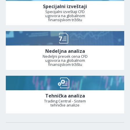
Specijalni izveštaji
Specijalni izveštaji CFD
ugovora na globalnom
finansijskom tržištu
Nedeljna analiza
Nedeljni presek cena CFD
ugovora na globalnom
finansijskom tržištu
Tehnička analiza
Trading Central - Sistem
tehničke analize