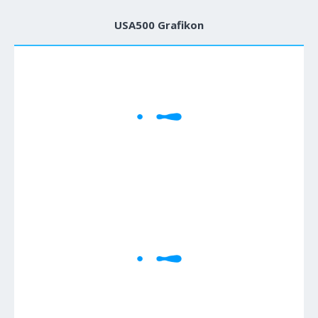
USA500 Grafikon
1M
5M
H
D
W
Cene se učitavaju..