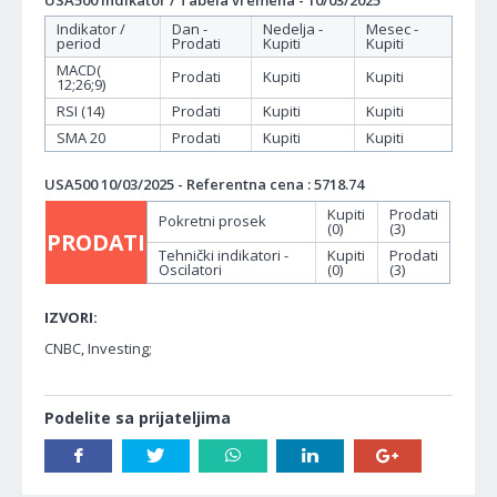
USA500 Indikator / Tabela vremena - 10/03/2025
Indikator /
Dan -
Nedelja -
Mesec -
period
Prodati
Kupiti
Kupiti
MACD(
Prodati
Kupiti
Kupiti
12;26;9)
RSI (14)
Prodati
Kupiti
Kupiti
SMA 20
Prodati
Kupiti
Kupiti
USA500 10/03/2025 - Referentna cena : 5718.74
Kupiti
Prodati
Pokretni prosek
(0)
(3)
PRODATI
Tehnički indikatori -
Kupiti
Prodati
Oscilatori
(0)
(3)
IZVORI:
CNBC, Investing;
Podelite sa prijateljima