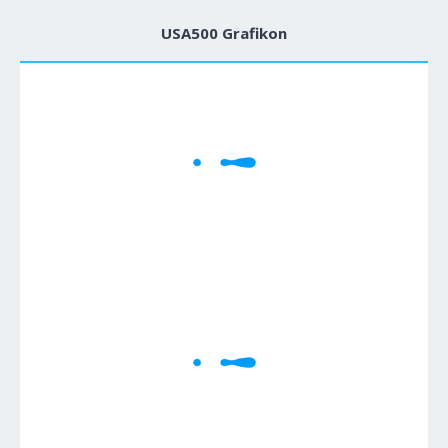
USA500 Grafikon
1M
5M
H
D
W
Cene se učitavaju..