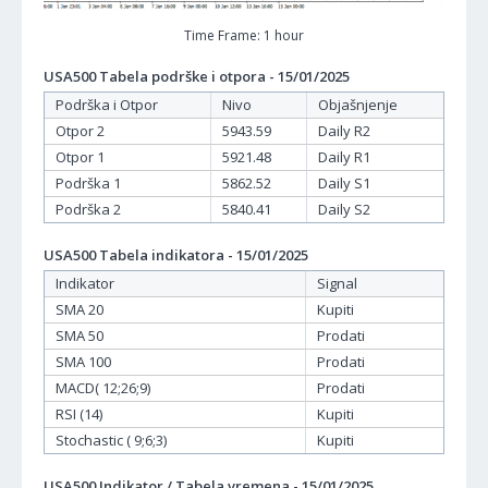
Time Frame: 1 hour
USA500 Tabela podrške i otpora - 15/01/2025
Podrška i Otpor
Nivo
Objašnjenje
Otpor 2
5943.59
Daily R2
Otpor 1
5921.48
Daily R1
Podrška 1
5862.52
Daily S1
Podrška 2
5840.41
Daily S2
USA500 Tabela indikatora - 15/01/2025
Indikator
Signal
SMA 20
Kupiti
SMA 50
Prodati
SMA 100
Prodati
MACD( 12;26;9)
Prodati
RSI (14)
Kupiti
Stochastic ( 9;6;3)
Kupiti
USA500 Indikator / Tabela vremena - 15/01/2025