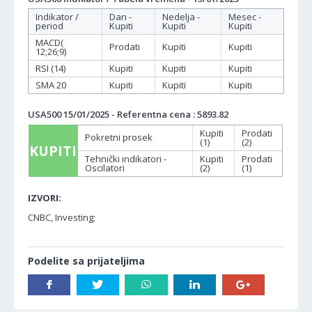
Indikator /
Dan -
Nedelja -
Mesec -
period
Kupiti
Kupiti
Kupiti
MACD(
Prodati
Kupiti
Kupiti
12;26;9)
RSI (14)
Kupiti
Kupiti
Kupiti
SMA 20
Kupiti
Kupiti
Kupiti
USA500 15/01/2025 - Referentna cena : 5893.82
Kupiti
Prodati
Pokretni prosek
(1)
(2)
KUPITI
Tehnički indikatori -
Kupiti
Prodati
Oscilatori
(2)
(1)
IZVORI:
CNBC, Investing;
Podelite sa prijateljima