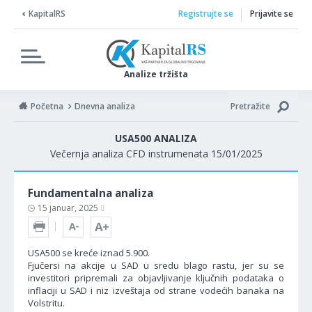
KapitalRS
Registrujte se
Prijavite se
Analize tržišta
Početna
Dnevna analiza
Pretražite
USA500 ANALIZA
Večernja analiza CFD instrumenata 15/01/2025
Fundamentalna analiza
15 januar, 2025
USA500 se kreće iznad 5.900.
Fjučersi na akcije u SAD u sredu blago rastu, jer su se
investitori pripremali za objavljivanje ključnih podataka o
inflaciji u SAD i niz izveštaja od strane vodećih banaka na
Volstritu.