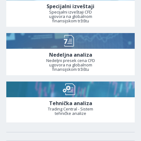
Specijalni izveštaji
Specijalni izveštaji CFD
ugovora na globalnom
finansijskom tržištu
Nedeljna analiza
Nedeljni presek cena CFD
ugovora na globalnom
finansijskom tržištu
Tehnička analiza
Trading Central - Sistem
tehničke analize