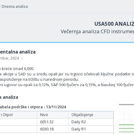
Dnevna analiza
USA500 ANALI
Večernja analiza CFD instrum
ntalna analiza
mbar, 2024
 kreće iznad 6,000.
a akcije u SAD su u sredu opali jer su trgovci očekivali ključne podatke 
 raspoloženje na tržištu u narednom periodu.
rs ugovor su opali za 0,12%, S&P 500 fjučers za 0,15%, a Nasdaq 100 fjučer
 analiza
bela podrške i otpora - 13/11/2024
 i Otpor
Nivo
Objašnjenje
6051.32
Daily R2
6030.18
Daily R1