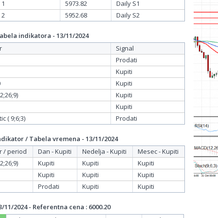
 1
5973.82
Daily S1
 2
5952.68
Daily S2
bela indikatora - 13/11/2024
r
Signal
Prodati
Kupiti
0
Kupiti
;26;9)
Kupiti
Kupiti
c ( 9;6;3)
Prodati
dikator / Tabela vremena - 13/11/2024
r / period
Dan - Kupiti
Nedelja - Kupiti
Mesec - Kupiti
;26;9)
Kupiti
Kupiti
Kupiti
Kupiti
Kupiti
Kupiti
Prodati
Kupiti
Kupiti
/11/2024 - Referentna cena : 6000.20