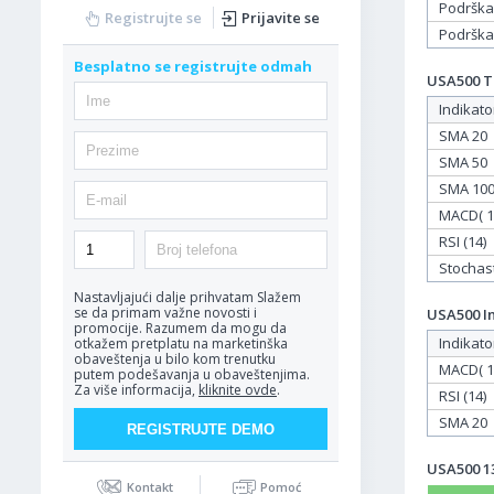
Podrška
Registrujte se
Prijavite se
Podrška
Besplatno se registrujte odmah
USA500 Ta
Indikato
SMA 20
SMA 50
SMA 10
MACD( 12
RSI (14)
Stochasti
Nastavljajući dalje prihvatam
Slažem
se da primam važne novosti i
USA500 In
promocije. Razumem da mogu da
Indikato
otkažem pretplatu na marketinška
obaveštenja u bilo kom trenutku
MACD( 12
putem podešavanja u obaveštenjima.
Za više informacija,
kliknite ovde
.
RSI (14)
SMA 20
USA500 13
Kontakt
Pomoć