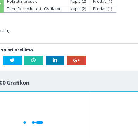
Pokretni prosek
Kupiti (2)
Prodati (1)
I
Tehnički indikatori - Oscilatori
Kupiti (2)
Prodati (1)
esting
 sa prijateljima
00 Grafikon
1M
5M
H
D