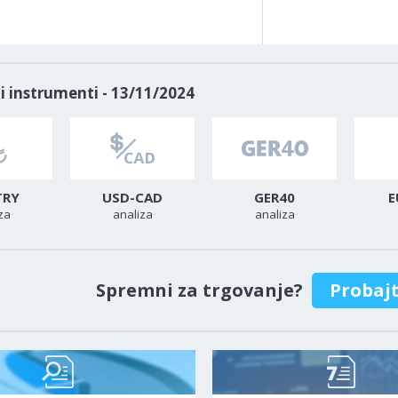
i instrumenti - 13/11/2024
TRY
USD-CAD
GER40
E
za
analiza
analiza
Spremni za trgovanje?
Probaj