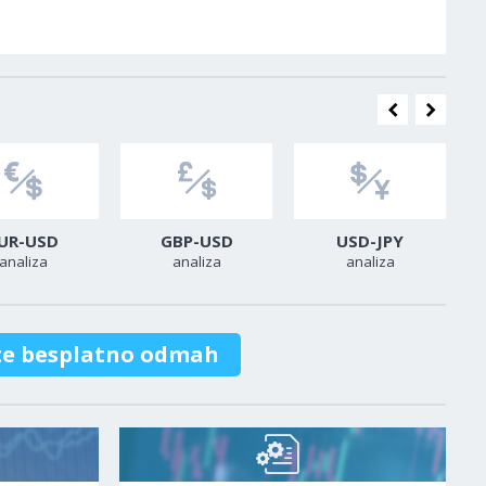
UR-USD
GBP-USD
USD-JPY
analiza
analiza
analiza
te besplatno odmah