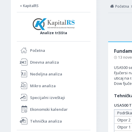
KapitalRS
Početna
Analize tržišta
Početna
Fundame
13 nove
Dnevna analiza
USA500 se
Fjučersi n
Nedeljna analiza
uticaj na
Dow fjuče
Mikro analiza
Tehnička
Specijalni izveštaji
USA500 Ta
Ekonomski kalendar
Podrška
Otpor 2
Tehnička analiza
Otpor 1