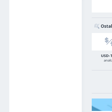
Ostal
Zlato
Sirova nafta
USD-
analiza
analiza
anali