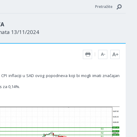
Pretražite
ZA
enata 13/11/2024
o CPI inflaciji u SAD ovog popodneva koji bi mogli imati značajan
s za 0,14%.