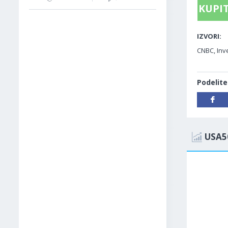
KUPIT
IZVORI:
CNBC, Inv
Podelite
USA5