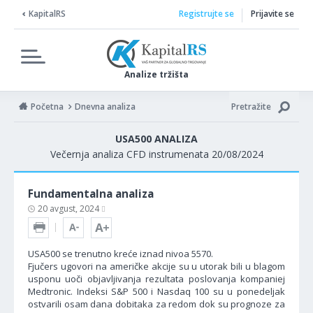
KapitalRS
Registrujte se
Prijavite se
Analize tržišta
Početna
Dnevna analiza
Pretražite
USA500 ANALIZA
Večernja analiza CFD instrumenata 20/08/2024
Fundamentalna analiza
20 avgust, 2024
USA500 se trenutno kreće iznad nivoa 5570.
Fjučers ugovori na američke akcije su u utorak bili u blagom
usponu uoči objavljivanja rezultata poslovanja kompaniej
Medtronic. Indeksi S&P 500 i Nasdaq 100 su u ponedeljak
ostvarili osam dana dobitaka za redom dok su prognoze za