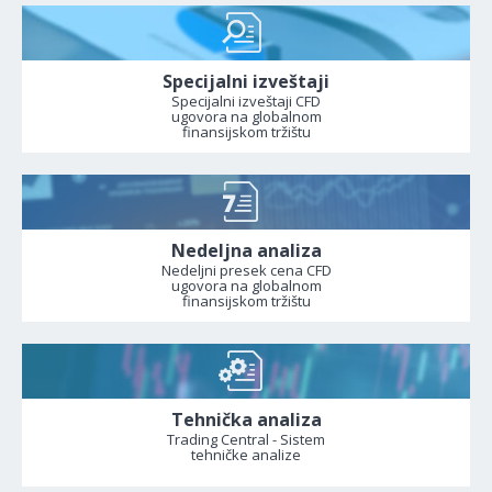
Specijalni izveštaji
Specijalni izveštaji CFD
ugovora na globalnom
finansijskom tržištu
Nedeljna analiza
Nedeljni presek cena CFD
ugovora na globalnom
finansijskom tržištu
Tehnička analiza
Trading Central - Sistem
tehničke analize