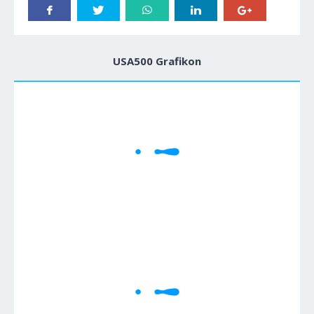
USA500 Grafikon
1M
5M
H
D
W
Cene se učitavaju..