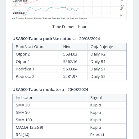
Time Frame: 1 hour
USA500 Tabela podrške i otpora - 20/08/2024
Podrška i Otpor
Nivo
Objašnjenje
Otpor 2
5684.03
Daily R2
Otpor 1
5562.16
Daily R1
Podrška 1
5603.84
Daily S1
Podrška 2
5581.97
Daily S2
USA500 Tabela indikatora - 20/08/2024
Indikator
Signal
SMA 20
Kupiti
SMA 50
Kupiti
SMA 100
Kupiti
MACD( 12;26;9)
Kupiti
RSI (14)
Prodati