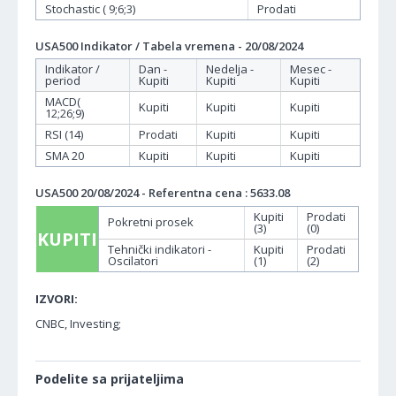
Stochastic ( 9;6;3)
Prodati
USA500 Indikator / Tabela vremena - 20/08/2024
Indikator /
Dan -
Nedelja -
Mesec -
period
Kupiti
Kupiti
Kupiti
MACD(
Kupiti
Kupiti
Kupiti
12;26;9)
RSI (14)
Prodati
Kupiti
Kupiti
SMA 20
Kupiti
Kupiti
Kupiti
USA500 20/08/2024 - Referentna cena : 5633.08
Kupiti
Prodati
Pokretni prosek
(3)
(0)
KUPITI
Tehnički indikatori -
Kupiti
Prodati
Oscilatori
(1)
(2)
IZVORI:
CNBC, Investing;
Podelite sa prijateljima