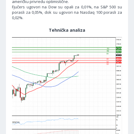
američku privredu optimistične.
Fjučers ugovori na Dow su opali za 0,01%, na S&P 500 su
porasli za 0,05%, dok su ugovori na Nasdaq 100 porasli za
0,02%.
Tehnička analiza