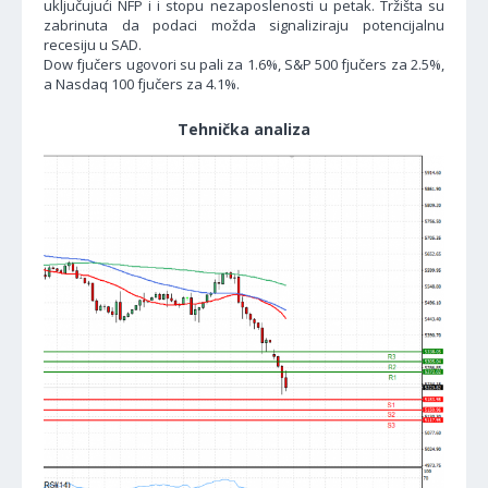
uključujući NFP i i stopu nezaposlenosti u petak. Tržišta su
zabrinuta da podaci možda signaliziraju potencijalnu
recesiju u SAD.
Dow fjučers ugovori su pali za 1.6%, S&P 500 fjučers za 2.5%,
a Nasdaq 100 fjučers za 4.1%.
Tehnička analiza