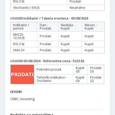
RSI (14)
Prodati
Stochastic ( 9;6;3)
Neutralno
USA500 Indikator / Tabela vremena - 05/08/2024
Indikator /
Dan -
Nedelja -
Mesec -
period
Prodati
Kupiti
Kupiti
MACD(
Prodati
Kupiti
Kupiti
12;26;9)
RSI (14)
Prodati
Kupiti
Kupiti
SMA 20
Prodati
Kupiti
Kupiti
USA500 05/08/2024 - Referentna cena : 5223.82
Kupiti
Prodati
Pokretni prosek
(0)
(3)
PRODATI
Tehnički indikatori -
Kupiti
Prodati
Oscilatori
(0)
(2)
IZVORI:
CNBC, Investing;
Podelite sa prijateljima