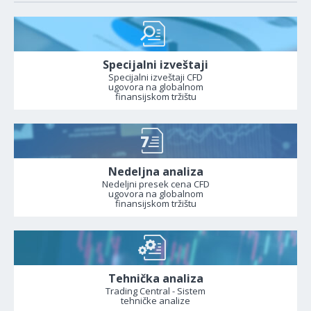
Specijalni izveštaji
Specijalni izveštaji CFD
ugovora na globalnom
finansijskom tržištu
Nedeljna analiza
Nedeljni presek cena CFD
ugovora na globalnom
finansijskom tržištu
Tehnička analiza
Trading Central - Sistem
tehničke analize