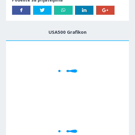
USA500 Grafikon
1M
5M
H
D
W
Cene se učitavaju..