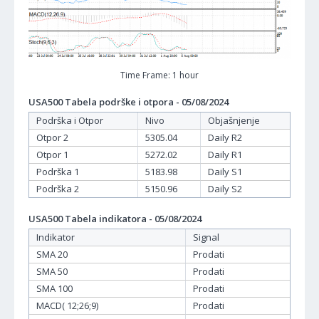
Time Frame: 1 hour
USA500 Tabela podrške i otpora - 05/08/2024
Podrška i Otpor
Nivo
Objašnjenje
Otpor 2
5305.04
Daily R2
Otpor 1
5272.02
Daily R1
Podrška 1
5183.98
Daily S1
Podrška 2
5150.96
Daily S2
USA500 Tabela indikatora - 05/08/2024
Indikator
Signal
SMA 20
Prodati
SMA 50
Prodati
SMA 100
Prodati
MACD( 12;26;9)
Prodati