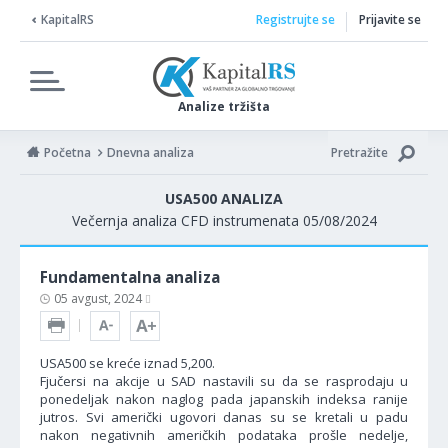
KapitalRS
Registrujte se
Prijavite se
Analize tržišta
Početna
Dnevna analiza
Pretražite
USA500 ANALIZA
Večernja analiza CFD instrumenata 05/08/2024
Fundamentalna analiza
05 avgust, 2024
USA500 se kreće iznad 5,200.
Fjučersi na akcije u SAD nastavili su da se rasprodaju u
ponedeljak nakon naglog pada japanskih indeksa ranije
jutros. Svi američki ugovori danas su se kretali u padu
nakon negativnih američkih podataka prošle nedelje,