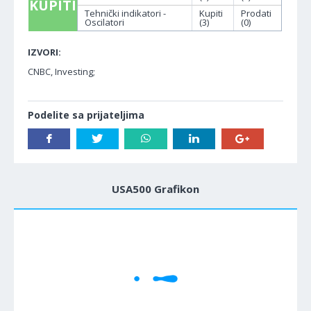
KUPITI
Tehnički indikatori -
Kupiti
Prodati
Oscilatori
(3)
(0)
IZVORI:
CNBC, Investing;
Podelite sa prijateljima
USA500 Grafikon