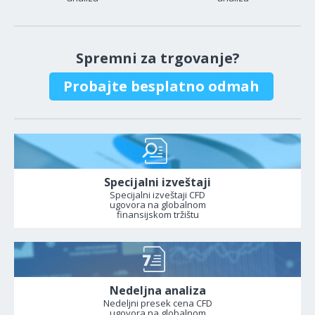
Spremni za trgovanje?
Probajte besplatno odmah
Specijalni izveštaji
Specijalni izveštaji CFD
ugovora na globalnom
finansijskom tržištu
Nedeljna analiza
Nedeljni presek cena CFD
ugovora na globalnom