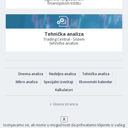
finansijskom tržištu
Tehnička analiza
Trading Central - Sistem
tehničke analize
Dnevna analiza
Nedeljna analiza
Tehnička analiza
Mikro analiza
Specijalni izveštaji
Ekonomski kalendar
Kalkulatori
Glavna stranica
Izvinjavamo se, ali nismo u mogućnosti da prihvatamo klijente iz vašeg