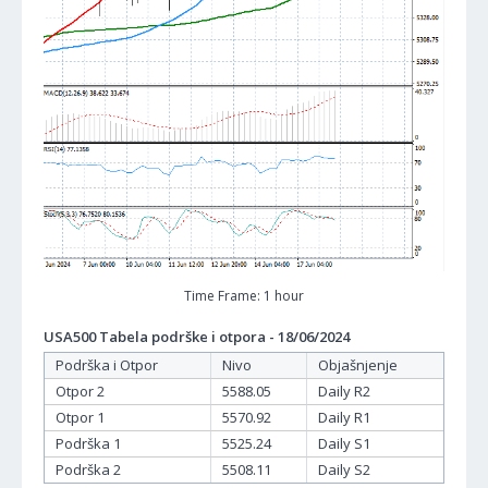
Time Frame: 1 hour
USA500 Tabela podrške i otpora - 18/06/2024
Podrška i Otpor
Nivo
Objašnjenje
Otpor 2
5588.05
Daily R2
Otpor 1
5570.92
Daily R1
Podrška 1
5525.24
Daily S1
Podrška 2
5508.11
Daily S2