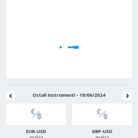
1M
5M
H
D
W
Cene se učitavaju..
Ostali instrumenti - 18/06/2024
EUR-USD
GBP-USD
analiza
analiza