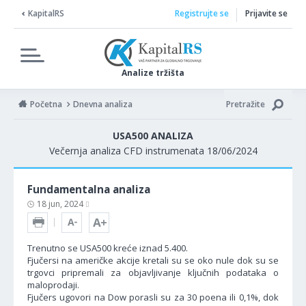
KapitalRS
Registrujte se
Prijavite se
Analize tržišta
Početna
Dnevna analiza
Pretražite
USA500 ANALIZA
Večernja analiza CFD instrumenata 18/06/2024
Fundamentalna analiza
18 jun, 2024
Trenutno se USA500 kreće iznad 5.400.
Fjučersi na američke akcije kretali su se oko nule dok su se
trgovci pripremali za objavljivanje ključnih podataka o
maloprodaji.
Fjučers ugovori na Dow porasli su za 30 poena ili 0,1%, dok