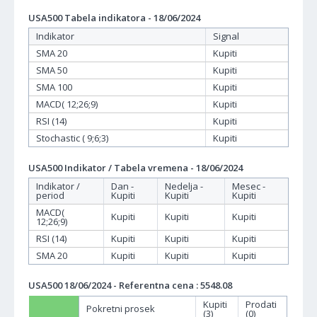
USA500 Tabela indikatora - 18/06/2024
Indikator
Signal
SMA 20
Kupiti
SMA 50
Kupiti
SMA 100
Kupiti
MACD( 12;26;9)
Kupiti
RSI (14)
Kupiti
Stochastic ( 9;6;3)
Kupiti
USA500 Indikator / Tabela vremena - 18/06/2024
Indikator /
Dan -
Nedelja -
Mesec -
period
Kupiti
Kupiti
Kupiti
MACD(
Kupiti
Kupiti
Kupiti
12;26;9)
RSI (14)
Kupiti
Kupiti
Kupiti
SMA 20
Kupiti
Kupiti
Kupiti
USA500 18/06/2024 - Referentna cena : 5548.08
Kupiti
Prodati
Pokretni prosek
(3)
(0)