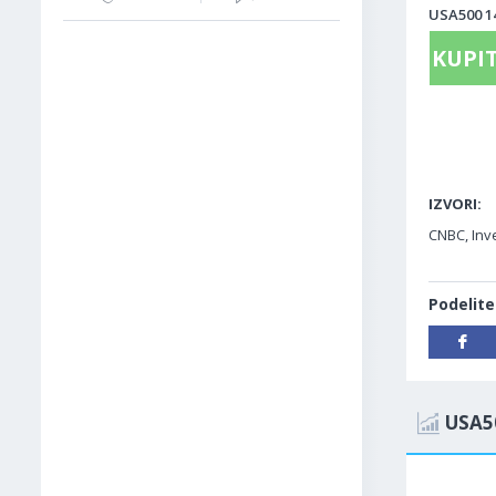
USA500 14
KUPIT
IZVORI:
CNBC, Inv
Podelite
USA5