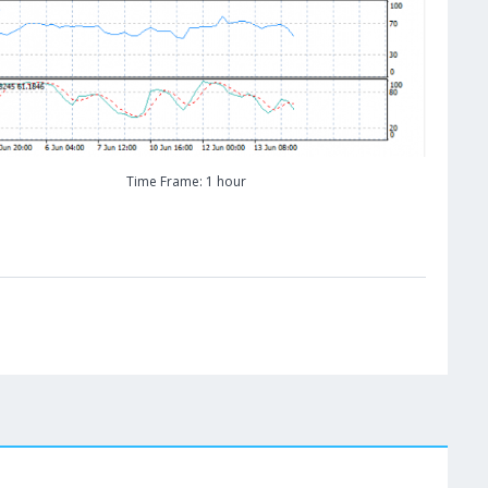
Time Frame: 1 hour
W
Cene se učitavaju..