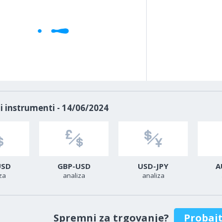
i instrumenti - 14/06/2024
USD
GBP-USD
USD-JPY
A
za
analiza
analiza
Spremni za trgovanje?
Probaj