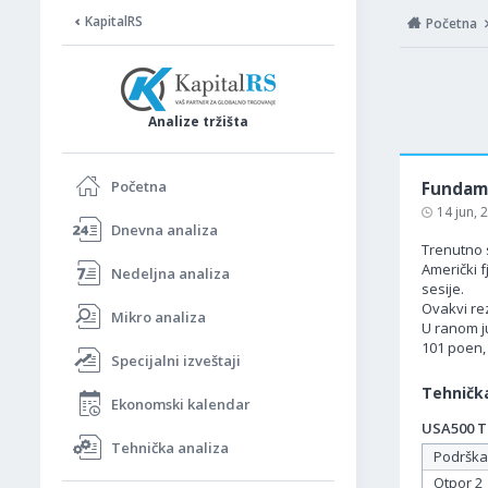
KapitalRS
Početna
Analize tržišta
Početna
Fundame
14 jun,
Dnevna analiza
Trenutno 
Američki f
Nedeljna analiza
sesije.
Ovakvi rez
Mikro analiza
U ranom ju
101 poen, i
Specijalni izveštaji
Tehnička
Ekonomski kalendar
USA500 Ta
Tehnička analiza
Podrška
Otpor 2