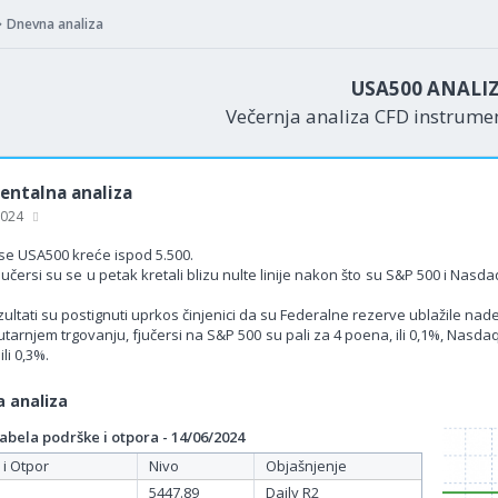
Dnevna analiza
USA500 ANALI
Večernja analiza CFD instrum
ntalna analiza
 2024
se USA500 kreće ispod 5.500.
jučersi su se u petak kretali blizu nulte linije nakon što su S&P 500 i N
ultati su postignuti uprkos činjenici da su Federalne rezerve ublažile nad
tarnjem trgovanju, fjučersi na S&P 500 su pali za 4 poena, ili 0,1%, Nasdaq f
li 0,3%.
 analiza
bela podrške i otpora - 14/06/2024
 i Otpor
Nivo
Objašnjenje
5447.89
Daily R2