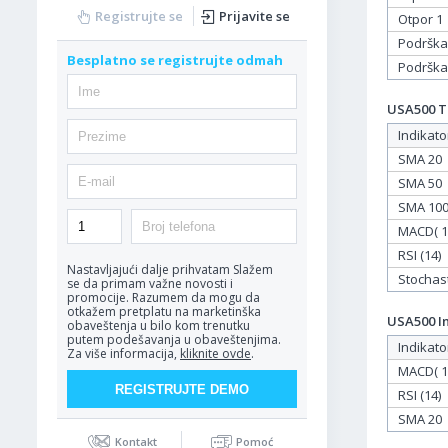
Registrujte se
Prijavite se
Otpor 1
Podrška
Besplatno se registrujte odmah
Podrška
USA500 Ta
Indikato
SMA 20
SMA 50
SMA 10
MACD( 12
RSI (14)
Nastavljajući dalje prihvatam
Slažem
Stochasti
se da primam važne novosti i
promocije. Razumem da mogu da
otkažem pretplatu na marketinška
USA500 In
obaveštenja u bilo kom trenutku
putem podešavanja u obaveštenjima.
Indikato
Za više informacija,
kliknite ovde
.
MACD( 12
RSI (14)
SMA 20
Kontakt
Pomoć