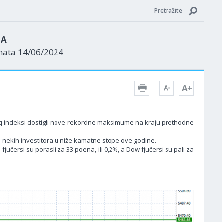
Pretražite
ZA
enata 14/06/2024
asdaq indeksi dostigli nove rekordne maksimume na kraju prethodne
e nekih investitora u niže kamatne stope ove godine.
jučersi su porasli za 33 poena, ili 0,2%, a Dow fjučersi su pali za