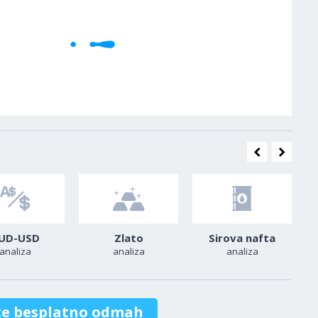
UD-USD
Zlato
Sirova nafta
analiza
analiza
analiza
te besplatno odmah