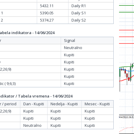
5432.11
Daily R1
 1
5390.05
Daily S1
 2
5374.27
Daily S2
bela indikatora - 14/06/2024
r
Signal
Neutralno
Kupiti
0
Kupiti
;26;9)
Kupiti
Kupiti
c ( 9;6;3)
Kupiti
dikator / Tabela vremena - 14/06/2024
r / period
Dan - Kupiti
Nedelja - Kupiti
Mesec - Kupiti
;26;9)
Kupiti
Kupiti
Kupiti
Kupiti
Kupiti
Kupiti
Neutralno
Kupiti
Kupiti