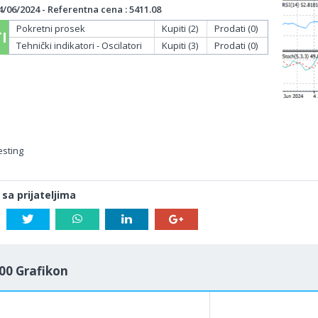
/06/2024 - Referentna cena : 5411.08
Pokretni prosek
Kupiti (2)
Prodati (0)
I
Tehnički indikatori - Oscilatori
Kupiti (3)
Prodati (0)
esting
 sa prijateljima
00 Grafikon
1M
5M
H
D