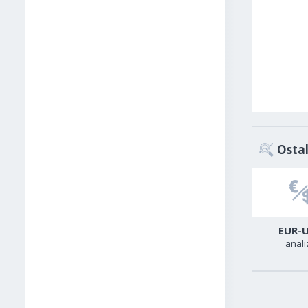
Ostal
USD-CAD
GER40
EUR-
analiza
analiza
anali