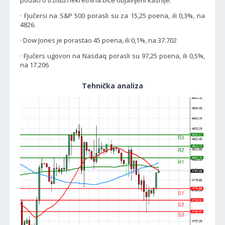
podaci o tržištu nekretnina biće objavljeni kasnije.
· Fjučersi na S&P 500 porasli su za 15,25 poena, ili 0,3%, na
4826.
· Dow Jones je porastao 45 poena, ili 0,1%, na 37.702
· Fjučers ugovori na Nasdaq porasli su 97,25 poena, ili 0,5%,
na 17.206
Tehnička analiza