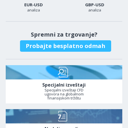
EUR-USD
GBP-USD
analiza
analiza
Spremni za trgovanje?
Probajte besplatno odmah
Specijalni izveštaji
Specijalni izveštaji CFD
ugovora na globalnom
finansijskom tržištu