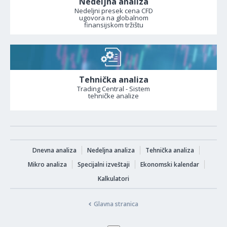
Nedeljna analiza
Nedeljni presek cena CFD
ugovora na globalnom
finansijskom tržištu
Tehnička analiza
Trading Central - Sistem
tehničke analize
Dnevna analiza
Nedeljna analiza
Tehnička analiza
Mikro analiza
Specijalni izveštaji
Ekonomski kalendar
Kalkulatori
Glavna stranica