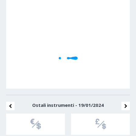
1M
5M
H
D
W
Cene se učitavaju..
Ostali instrumenti - 19/01/2024