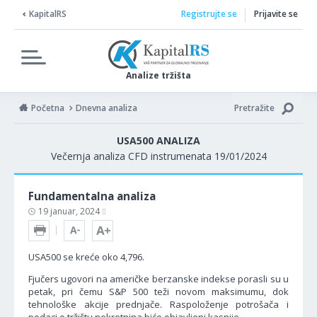
KapitalRS
Registrujte se
Prijavite se
Analize tržišta
Početna
Dnevna analiza
Pretražite
USA500 ANALIZA
Večernja analiza CFD instrumenata 19/01/2024
Fundamentalna analiza
19 januar, 2024
USA500 se kreće oko 4,796.
Fjučers ugovori na američke berzanske indekse porasli su u
petak, pri čemu S&P 500 teži novom maksimumu, dok
tehnološke akcije prednjače. Raspoloženje potrošača i