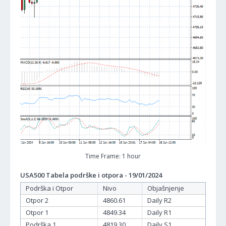
Time Frame: 1 hour
USA500 Tabela podrške i otpora - 19/01/2024
Podrška i Otpor
Nivo
Objašnjenje
Otpor 2
4860.61
Daily R2
Otpor 1
4849.34
Daily R1
Podrška 1
4819.30
Daily S1