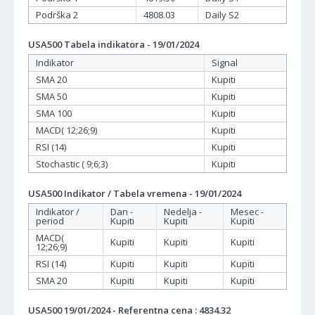
Podrška 2
4808.03
Daily S2
USA500 Tabela indikatora - 19/01/2024
Indikator
Signal
SMA 20
Kupiti
SMA 50
Kupiti
SMA 100
Kupiti
MACD( 12;26;9)
Kupiti
RSI (14)
Kupiti
Stochastic ( 9;6;3)
Kupiti
USA500 Indikator / Tabela vremena - 19/01/2024
Indikator /
Dan -
Nedelja -
Mesec -
period
Kupiti
Kupiti
Kupiti
MACD(
Kupiti
Kupiti
Kupiti
12;26;9)
RSI (14)
Kupiti
Kupiti
Kupiti
SMA 20
Kupiti
Kupiti
Kupiti
USA500 19/01/2024 - Referentna cena : 4834.32