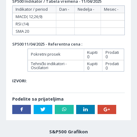
SP500 Indikator / Tabela vremena - 11/04/2025
Indikator / period
Dan -
Nedelja -
Mesec -
MACD( 12;26;9)
RSI (14)
SMA 20
SP500 11/04/2025 - Referentna cena :
Kupiti
Prodati
Pokretni prosek
()
()
Tehnički indikatori -
Kupiti
Prodati
Oscilatori
()
()
IZVORI:
Podelite sa prijateljima
S&P500 Grafikon