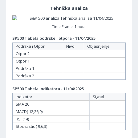
Tehnička analiza
Time Frame: 1 hour
SP500 Tabela podrške i otpora - 11/04/2025
Podrška i Otpor
Nivo
Objašnjenje
Otpor 2
Otpor 1
Podrška 1
Podrška 2
SP500 Tabela indikatora - 11/04/2025
Indikator
Signal
SMA 20
MACD( 12;26;9)
RSI (14)
Stochastic ( 9;6;3)