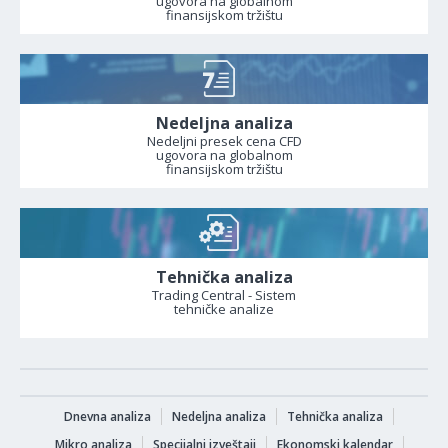
ugovora na globalnom
finansijskom tržištu
Nedeljna analiza
Nedeljni presek cena CFD
ugovora na globalnom
finansijskom tržištu
Tehnička analiza
Trading Central - Sistem
tehničke analize
Dnevna analiza
Nedeljna analiza
Tehnička analiza
Mikro analiza
Specijalni izveštaji
Ekonomski kalendar