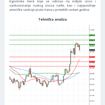
trgovinske mere koje se odnose na indijski izvoz i
sankcionisanje ruskog izvoza nafte, kao i najopsežnije
američke sankcije protiv Irana u proteklih sedam godina.
Tehnička analiza