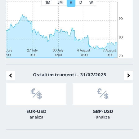
1M
5M
H
D
W
90
80
22 July
27 July
30 July
4 August
7 August
0:00
0:00
0:00
0:00
0:00
70
Ostali instrumenti - 31/07/2025
EUR-USD
GBP-USD
analiza
analiza