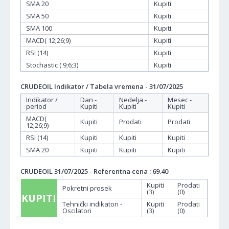
SMA 20
Kupiti
SMA 50
Kupiti
SMA 100
Kupiti
MACD( 12;26;9)
Kupiti
RSI (14)
Kupiti
Stochastic ( 9;6;3)
Kupiti
CRUDEOIL Indikator / Tabela vremena - 31/07/2025
Indikator /
Dan -
Nedelja -
Mesec -
period
Kupiti
Kupiti
Kupiti
MACD(
Kupiti
Prodati
Prodati
12;26;9)
RSI (14)
Kupiti
Kupiti
Kupiti
SMA 20
Kupiti
Kupiti
Kupiti
CRUDEOIL 31/07/2025 - Referentna cena : 69.40
Kupiti
Prodati
Pokretni prosek
(3)
(0)
KUPITI
Tehnički indikatori -
Kupiti
Prodati
Oscilatori
(3)
(0)