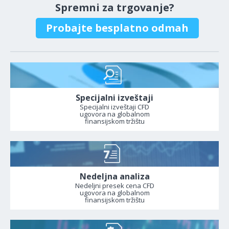
Spremni za trgovanje?
Probajte besplatno odmah
Specijalni izveštaji
Specijalni izveštaji CFD
ugovora na globalnom
finansijskom tržištu
Nedeljna analiza
Nedeljni presek cena CFD
ugovora na globalnom
finansijskom tržištu