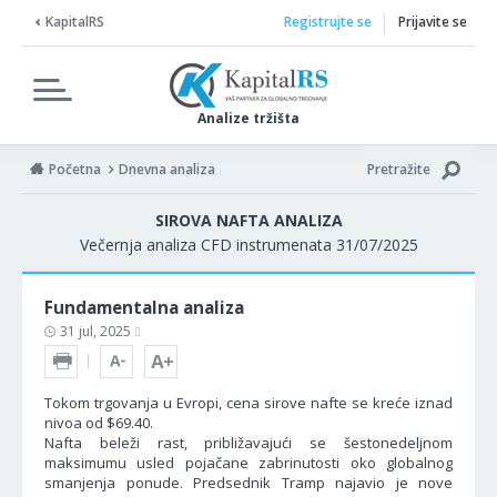
KapitalRS
Registrujte se
Prijavite se
Analize tržišta
Početna
Dnevna analiza
Pretražite
SIROVA NAFTA ANALIZA
Večernja analiza CFD instrumenata 31/07/2025
Fundamentalna analiza
31 jul, 2025
Tokom trgovanja u Evropi, cena sirove nafte se kreće iznad
nivoa od $69.40.
Nafta beleži rast, približavajući se šestonedeljnom
maksimumu usled pojačane zabrinutosti oko globalnog
smanjenja ponude. Predsednik Tramp najavio je nove