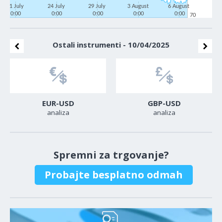
21 July
24 July
29 July
3 August
6 August
0:00
0:00
0:00
0:00
0:00
70
Ostali instrumenti - 10/04/2025
EUR-USD
GBP-USD
analiza
analiza
Spremni za trgovanje?
Probajte besplatno odmah