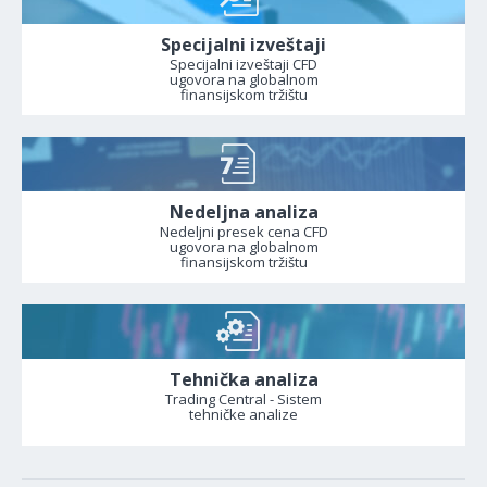
Specijalni izveštaji
Specijalni izveštaji CFD
ugovora na globalnom
finansijskom tržištu
Nedeljna analiza
Nedeljni presek cena CFD
ugovora na globalnom
finansijskom tržištu
Tehnička analiza
Trading Central - Sistem
tehničke analize