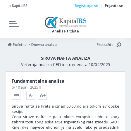
KapitalRS
Registrujte se
Prijavite se
Analize tržišta
Početna
Dnevna analiza
Pretražite
SIROVA NAFTA ANALIZA
Večernja analiza CFD instrumenata 10/04/2025
Fundamentalna analiza
10 april, 2025
Sirova nafta se kretala iznad 60.60 dolara tokom evropske
sesije.
Cena sirove nafte je pala tokom evropske sednice zbog
zabrinutosti zbog eskalacije trgovinskog rata između SAD i
Kine, dve najveće ekonomije na svetu, iako je predsednik