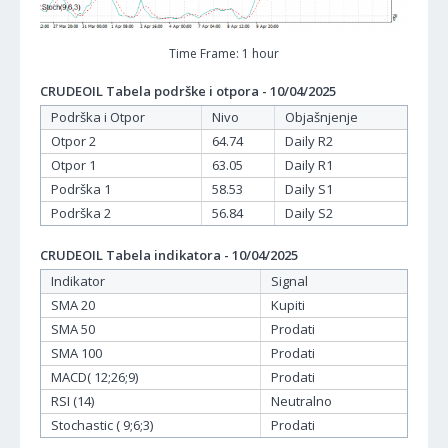
Time Frame: 1 hour
CRUDEOIL Tabela podrške i otpora - 10/04/2025
Podrška i Otpor
Nivo
Objašnjenje
Otpor 2
64.74
Daily R2
Otpor 1
63.05
Daily R1
Podrška 1
58.53
Daily S1
Podrška 2
56.84
Daily S2
CRUDEOIL Tabela indikatora - 10/04/2025
Indikator
Signal
SMA 20
Kupiti
SMA 50
Prodati
SMA 100
Prodati
MACD( 12;26;9)
Prodati
RSI (14)
Neutralno
Stochastic ( 9;6;3)
Prodati