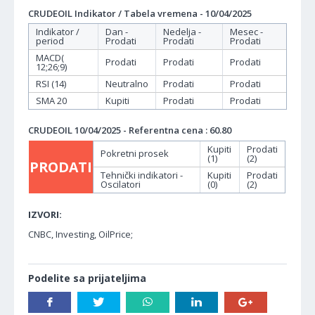
CRUDEOIL Indikator / Tabela vremena - 10/04/2025
Indikator /
Dan -
Nedelja -
Mesec -
period
Prodati
Prodati
Prodati
MACD(
Prodati
Prodati
Prodati
12;26;9)
RSI (14)
Neutralno
Prodati
Prodati
SMA 20
Kupiti
Prodati
Prodati
CRUDEOIL 10/04/2025 - Referentna cena : 60.80
Kupiti
Prodati
Pokretni prosek
(1)
(2)
PRODATI
Tehnički indikatori -
Kupiti
Prodati
Oscilatori
(0)
(2)
IZVORI:
CNBC, Investing, OilPrice;
Podelite sa prijateljima