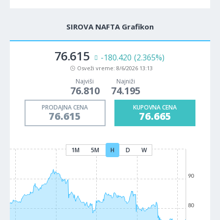
SIROVA NAFTA Grafikon
76.615
-180.420
(2.365%)
Osveži vreme:
8/6/2026 13:13
Najviši
Najniži
76.810
74.195
PRODAJNA CENA
KUPOVNA CENA
76.615
76.665
1M
5M
H
D
W
90
80