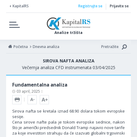
KapitalRS
Registrujte se
Prijavite se
Analize tržišta
Početna
Dnevna analiza
Pretražite
SIROVA NAFTA ANALIZA
Večernja analiza CFD instrumenata 03/04/2025
Fundamentalna analiza
03 april, 2025
Sirova nafta se kretala iznad 68.90 dolara tokom evropske
sesije.
Cena sirove nafte pala je tokom evropske sednice, nakon
što je američki predsednik Donald Tramp najavio nove tarife
za koje investitori strahuju da će izazvati globalni trgovinski