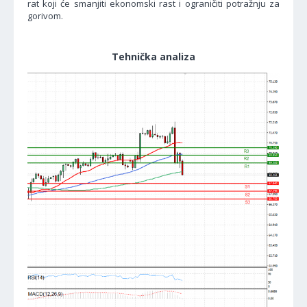
rat koji će smanjiti ekonomski rast i ograničiti potražnju za
gorivom.
Tehnička analiza