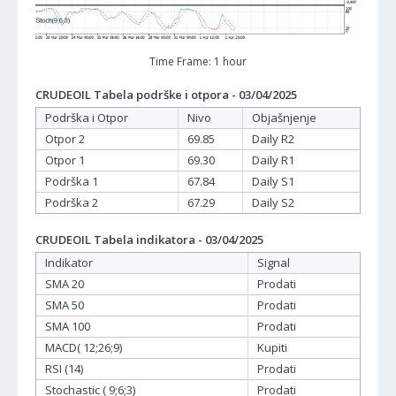
Time Frame: 1 hour
CRUDEOIL Tabela podrške i otpora - 03/04/2025
Podrška i Otpor
Nivo
Objašnjenje
Otpor 2
69.85
Daily R2
Otpor 1
69.30
Daily R1
Podrška 1
67.84
Daily S1
Podrška 2
67.29
Daily S2
CRUDEOIL Tabela indikatora - 03/04/2025
Indikator
Signal
SMA 20
Prodati
SMA 50
Prodati
SMA 100
Prodati
MACD( 12;26;9)
Kupiti
RSI (14)
Prodati
Stochastic ( 9;6;3)
Prodati