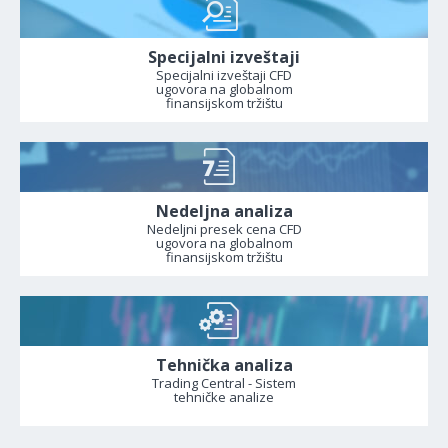
Specijalni izveštaji
Specijalni izveštaji CFD
ugovora na globalnom
finansijskom tržištu
Nedeljna analiza
Nedeljni presek cena CFD
ugovora na globalnom
finansijskom tržištu
Tehnička analiza
Trading Central - Sistem
tehničke analize