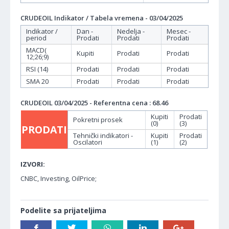
CRUDEOIL Indikator / Tabela vremena - 03/04/2025
Indikator /
Dan -
Nedelja -
Mesec -
period
Prodati
Prodati
Prodati
MACD(
Kupiti
Prodati
Prodati
12;26;9)
RSI (14)
Prodati
Prodati
Prodati
SMA 20
Prodati
Prodati
Prodati
CRUDEOIL 03/04/2025 - Referentna cena : 68.46
Kupiti
Prodati
Pokretni prosek
(0)
(3)
PRODATI
Tehnički indikatori -
Kupiti
Prodati
Oscilatori
(1)
(2)
IZVORI:
CNBC, Investing, OilPrice;
Podelite sa prijateljima