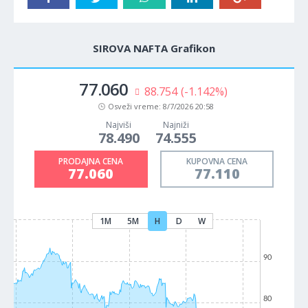
SIROVA NAFTA Grafikon
77.060
88.754
(-1.142%)
Osveži vreme:
8/7/2026 20:58
Najviši
Najniži
78.490
74.555
PRODAJNA CENA
KUPOVNA CENA
77.060
77.110
1M
5M
H
D
W
90
80