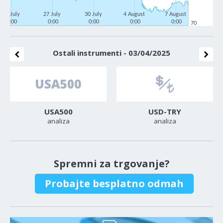
22 July
27 July
30 July
4 August
7 August
0:00
0:00
0:00
0:00
0:00
70
Ostali instrumenti - 03/04/2025
USA500
USD-TRY
analiza
analiza
Spremni za trgovanje?
Probajte besplatno odmah