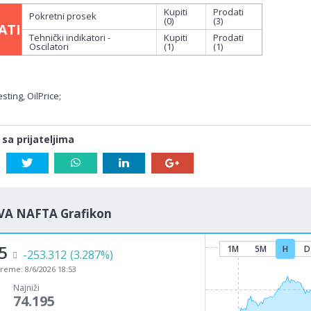
Kupiti
Prodati
Pokretni prosek
(0)
(3)
ATI
Tehnički indikatori -
Kupiti
Prodati
Oscilatori
(1)
(1)
sting, OilPrice;
 sa prijateljima
VA NAFTA Grafikon
5
1M
5M
H
D
-253.312
(3.287%)
vreme:
8/6/2026 18:53
Najniži
74.195