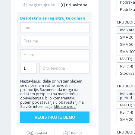
Podrška
Registrujte se
Prijavite se
Podrška
Besplatno se registrujte odmah
CRUDEOIL 
Indikato
SMA 20
SMA 50
SMA 10
MACD( 12
RSI (14)
Stochasti
Nastavljajući dalje prihvatam
Slažem
se da primam važne novosti i
CRUDEOIL 
promocije. Razumem da mogu da
Indikato
otkažem pretplatu na marketinška
period
obaveštenja u bilo kom trenutku
putem podešavanja u obaveštenjima.
MACD( 12
Za više informacija,
kliknite ovde
.
RSI (14)
SMA 20
CRUDEOIL 
Kontakt
Pomoć