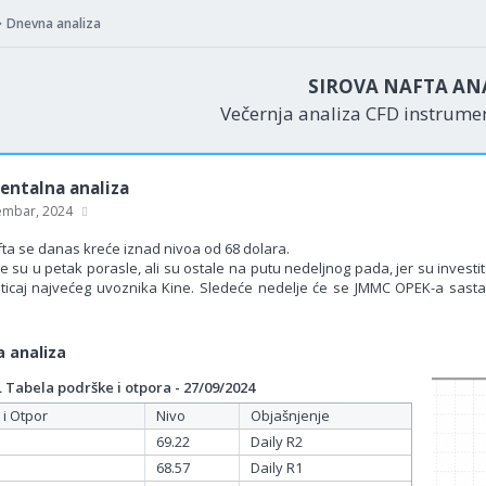
Dnevna analiza
SIROVA NAFTA AN
Večernja analiza CFD instrum
ntalna analiza
embar, 2024
fta se danas kreće iznad nivoa od 68 dolara.
e su u petak porasle, ali su ostale na putu nedeljnog pada, jer su investi
ticaj najvećeg uvoznika Kine. Sledeće nedelje će se JMMC OPEK-a sastati
 analiza
Tabela podrške i otpora - 27/09/2024
 i Otpor
Nivo
Objašnjenje
69.22
Daily R2
68.57
Daily R1