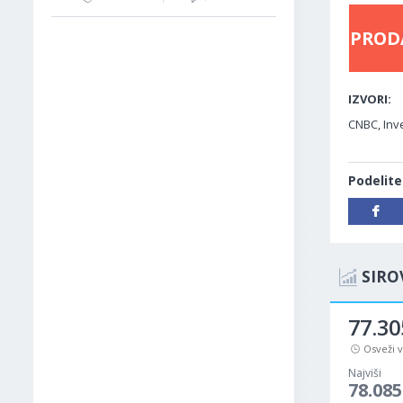
PROD
IZVORI:
CNBC, Inve
Podelite
SIRO
77.30
Osveži 
Najviši
78.085