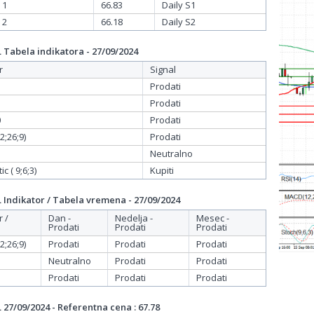
 1
66.83
Daily S1
 2
66.18
Daily S2
Tabela indikatora - 27/09/2024
r
Signal
Prodati
Prodati
0
Prodati
;26;9)
Prodati
Neutralno
c ( 9;6;3)
Kupiti
Indikator / Tabela vremena - 27/09/2024
r /
Dan -
Nedelja -
Mesec -
Prodati
Prodati
Prodati
;26;9)
Prodati
Prodati
Prodati
Neutralno
Prodati
Prodati
Prodati
Prodati
Prodati
27/09/2024 - Referentna cena : 67.78