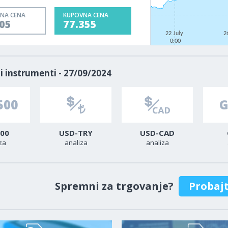
NA CENA
KUPOVNA CENA
05
77.355
22 July
2
0:00
i instrumenti - 27/09/2024
00
USD-TRY
USD-CAD
za
analiza
analiza
Spremni za trgovanje?
Probaj