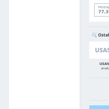
PRODAJ
77.3
Ostal
AUD-USD
Zlato
USA5
analiza
analiza
anali