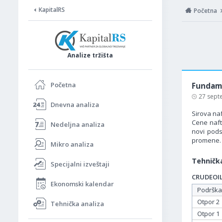
KapitalRS
Početna
Analize tržišta
Početna
Fundame
27 sept
Dnevna analiza
Sirova na
Cene naft
Nedeljna analiza
novi pods
promene.
Mikro analiza
Tehnička
Specijalni izveštaji
CRUDEOIL 
Ekonomski kalendar
Podrška
Otpor 2
Tehnička analiza
Otpor 1