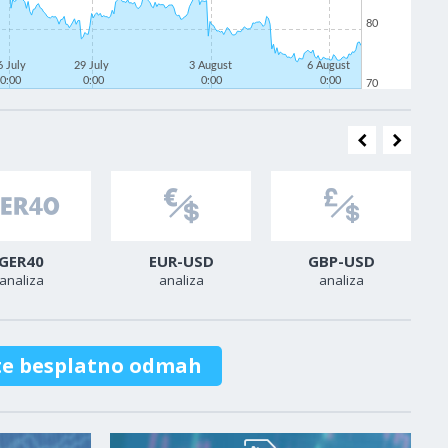
80
6 July
29 July
3 August
6 August
0:00
0:00
0:00
0:00
70
GER40
EUR-USD
GBP-USD
analiza
analiza
analiza
te besplatno odmah