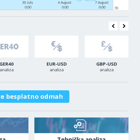
30 July
4 August
7 August
0:00
0:00
0:00
70
GER40
EUR-USD
GBP-USD
analiza
analiza
analiza
te besplatno odmah
za
Tehnička analiza