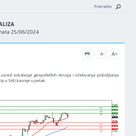
Pretražite
ALIZA
enata 25/06/2024
sred eskalacije geopolitičkih tenzija i očekivanja poboljšanja
ji u SAD kasnije u petak.