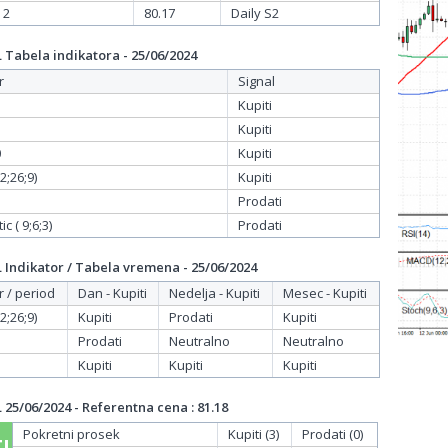
 2
80.17
Daily S2
Tabela indikatora - 25/06/2024
r
Signal
Kupiti
Kupiti
0
Kupiti
;26;9)
Kupiti
Prodati
c ( 9;6;3)
Prodati
Indikator / Tabela vremena - 25/06/2024
r / period
Dan - Kupiti
Nedelja - Kupiti
Mesec - Kupiti
;26;9)
Kupiti
Prodati
Kupiti
Prodati
Neutralno
Neutralno
Kupiti
Kupiti
Kupiti
25/06/2024 - Referentna cena : 81.18
Pokretni prosek
Kupiti (3)
Prodati (0)
I