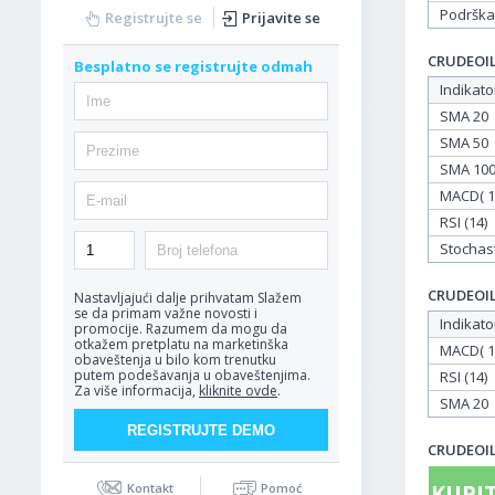
Podrška
Registrujte se
Prijavite se
CRUDEOIL 
Besplatno se registrujte odmah
Indikato
SMA 20
SMA 50
SMA 10
MACD( 12
RSI (14)
Stochasti
CRUDEOIL 
Nastavljajući dalje prihvatam
Slažem
se da primam važne novosti i
Indikato
promocije. Razumem da mogu da
otkažem pretplatu na marketinška
MACD( 12
obaveštenja u bilo kom trenutku
putem podešavanja u obaveštenjima.
RSI (14)
Za više informacija,
kliknite ovde
.
SMA 20
CRUDEOIL 
KUPIT
Kontakt
Pomoć