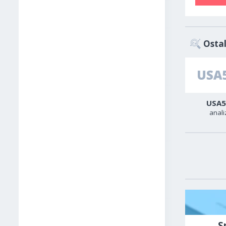
Ostal
AUD-USD
Zlato
USA5
analiza
analiza
anali
S