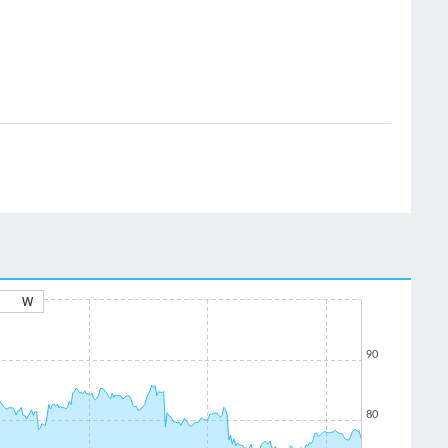
W
90
80