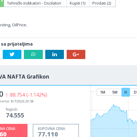
Tehnički indikatori - Oscilatori
Kupiti (1)
Prodati (2)
sting, OilPrice;
 sa prijateljima
VA NAFTA Grafikon
0
1M
5M
H
D
88.754
(-1.142%)
vreme:
8/7/2026 20:58
Najniži
74.555
NA CENA
KUPOVNA CENA
60
77.110