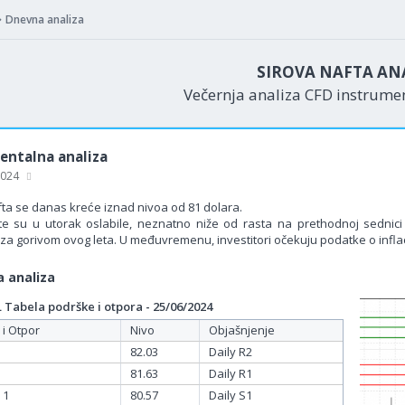
Dnevna analiza
SIROVA NAFTA AN
Večernja analiza CFD instrum
ntalna analiza
 2024
ta se danas kreće iznad nivoa od 81 dolara.
e su u utorak oslabile, neznatno niže od rasta na prethodnoj sednici u
za gorivom ovog leta. U međuvremenu, investitori očekuju podatke o inflaci
 analiza
Tabela podrške i otpora - 25/06/2024
 i Otpor
Nivo
Objašnjenje
82.03
Daily R2
81.63
Daily R1
 1
80.57
Daily S1