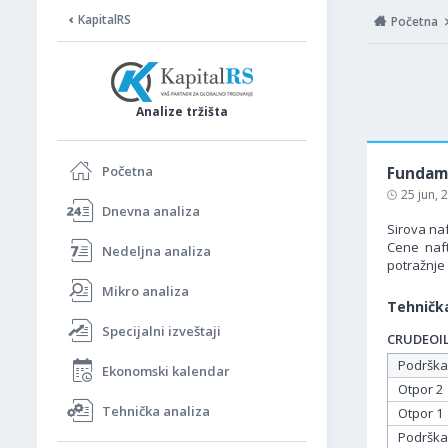
KapitalRS
Početna
Analize tržišta
Početna
Fundame
25 jun,
Dnevna analiza
Sirova naf
Cene naft
Nedeljna analiza
potražnje 
Mikro analiza
Tehnička
Specijalni izveštaji
CRUDEOIL 
Podrška
Ekonomski kalendar
Otpor 2
Tehnička analiza
Otpor 1
Podrška