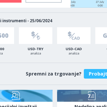
22 July
27 July
0:00
0:00
i instrumenti - 25/06/2024
00
USD-TRY
USD-CAD
za
analiza
analiza
Spremni za trgovanje?
Probaj
pecijalni izveštaji
Nedeljna anali