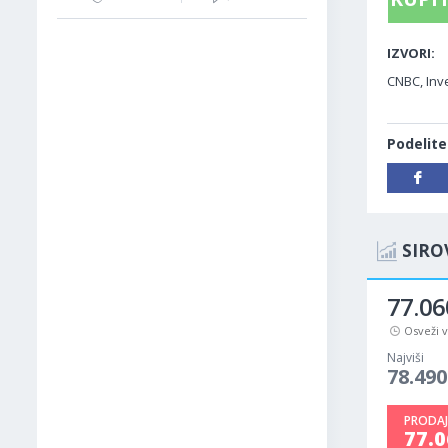
IZVORI:
CNBC, Inve
Podelite
SIRO
77.06
Osveži 
Najviši
78.490
PRODAJ
77.0