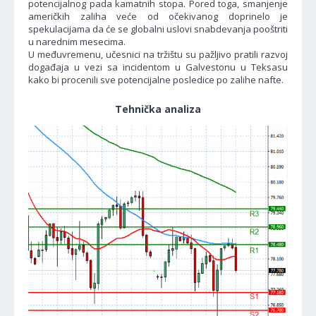
potencijalnog pada kamatnih stopa. Pored toga, smanjenje
američkih zaliha veće od očekivanog doprinelo je
spekulacijama da će se globalni uslovi snabdevanja pooštriti
u narednim mesecima.
U međuvremenu, učesnici na tržištu su pažljivo pratili razvoj
događaja u vezi sa incidentom u Galvestonu u Teksasu
kako bi procenili sve potencijalne posledice po zalihe nafte.
Tehnička analiza