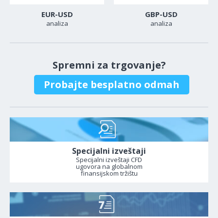
EUR-USD
GBP-USD
analiza
analiza
Spremni za trgovanje?
Probajte besplatno odmah
Specijalni izveštaji
Specijalni izveštaji CFD
ugovora na globalnom
finansijskom tržištu