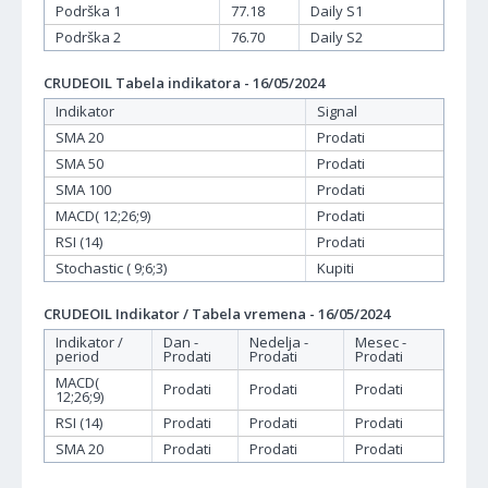
Podrška 1
77.18
Daily S1
Podrška 2
76.70
Daily S2
CRUDEOIL Tabela indikatora - 16/05/2024
Indikator
Signal
SMA 20
Prodati
SMA 50
Prodati
SMA 100
Prodati
MACD( 12;26;9)
Prodati
RSI (14)
Prodati
Stochastic ( 9;6;3)
Kupiti
CRUDEOIL Indikator / Tabela vremena - 16/05/2024
Indikator /
Dan -
Nedelja -
Mesec -
period
Prodati
Prodati
Prodati
MACD(
Prodati
Prodati
Prodati
12;26;9)
RSI (14)
Prodati
Prodati
Prodati
SMA 20
Prodati
Prodati
Prodati