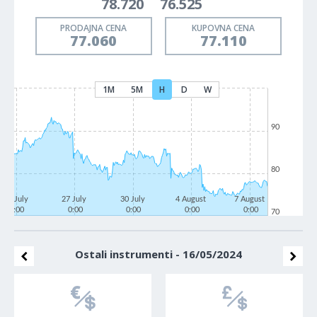
78.720
76.525
PRODAJNA CENA
KUPOVNA CENA
77.060
77.110
1M
5M
H
D
W
90
80
22 July
27 July
30 July
4 August
7 August
0:00
0:00
0:00
0:00
0:00
70
Ostali instrumenti - 16/05/2024