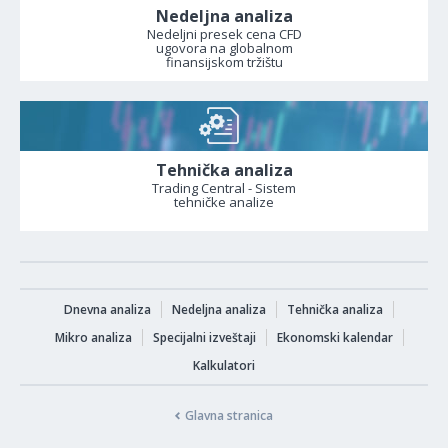
Nedeljna analiza
Nedeljni presek cena CFD
ugovora na globalnom
finansijskom tržištu
Tehnička analiza
Trading Central - Sistem
tehničke analize
Dnevna analiza
Nedeljna analiza
Tehnička analiza
Mikro analiza
Specijalni izveštaji
Ekonomski kalendar
Kalkulatori
Glavna stranica