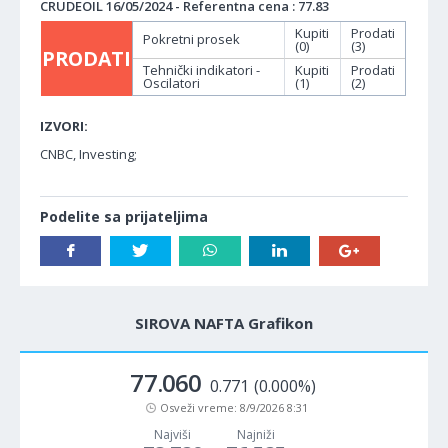
CRUDEOIL 16/05/2024 - Referentna cena : 77.83
Kupiti
Prodati
Pokretni prosek
(0)
(3)
PRODATI
Tehnički indikatori -
Kupiti
Prodati
Oscilatori
(1)
(2)
IZVORI:
CNBC, Investing;
Podelite sa prijateljima
SIROVA NAFTA Grafikon
77.060
0.771
(0.000%)
Osveži vreme:
8/9/2026 8:31
Najviši
Najniži