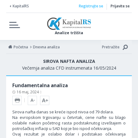
KapitalRS
Registrujte se
Prijavite se
Analize tržišta
Početna
Dnevna analiza
Pretražite
SIROVA NAFTA ANALIZA
Večernja analiza CFD instrumenata 16/05/2024
Fundamentalna analiza
16 maj, 2024
Sirova nafta danas se kreće ispod nivoa od 79 dolara.
Na evropskom trgovanju u četvrtak, cene nafte su blago
oslabile nakon početnog rasta podstaknutog izveštajem o
potrošačkoj inflaciji u SAD koji je bio ispod očekivanja.
Ovaj rezultat je oslabio dolar i podstakao očekivanja