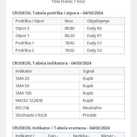
Time Frame: 1 hour
CRUDEOIL Tabela podrške i otpora - 04/03/2024
Podrška i Otpor
Nivo
Objašnjenje
Otpor 2
80.80
Daily R2
Otpor 1
80.20
Daily R1
Podrška 1
78.62
Daily S1
Podrška 2
78.02
Daily S2
CRUDEOIL Tabela indikatora - 04/03/2024
Indikator
Signal
SMA 20
Kupiti
SMA 50
Kupiti
SMA 100
Kupiti
MACD( 12;26;9)
Kupiti
RSI (14)
Neutralno
Stochastic ( 9;6;3)
Prodati
CRUDEOIL Indikator / Tabela vremena - 04/03/2024
Indikator /
Dan -
Nedelja -
Mesec -