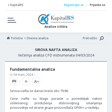
KapitalRS
Registrujte se
Prijavite se
Analize tržišta
Početna
Dnevna analiza
Pretražite
SIROVA NAFTA ANALIZA
Večernja analiza CFD instrumenata 04/03/2024
Fundamentalna analiza
04 mart, 2024
Sirova nafta se danas kreće oko 79.86.
Cene nafte su blago porasle u ponedeljak nakon
očekivanog produženja dobrovoljnog smanjenja
proizvodnje od strane grupe proizvođača OPEK+ u nedelju.