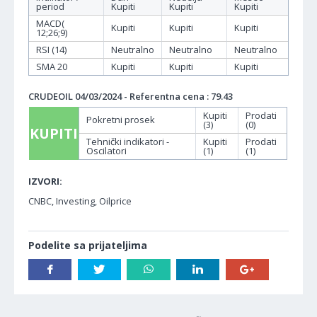
period
Kupiti
Kupiti
Kupiti
MACD(
Kupiti
Kupiti
Kupiti
12;26;9)
RSI (14)
Neutralno
Neutralno
Neutralno
SMA 20
Kupiti
Kupiti
Kupiti
CRUDEOIL 04/03/2024 - Referentna cena : 79.43
Kupiti
Prodati
Pokretni prosek
(3)
(0)
KUPITI
Tehnički indikatori -
Kupiti
Prodati
Oscilatori
(1)
(1)
IZVORI:
CNBC, Investing, Oilprice
Podelite sa prijateljima