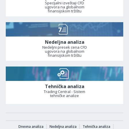
Specijalni izveštaji CFD
ugovora na globalnom
finansijskom tržištu
Nedeljna analiza
Nedeljni presek cena CFD
ugovora na globalnom
finansijskom tržištu
Tehnička analiza
Trading Central - Sistem
tehničke analize
Dnevna analiza
Nedeljna analiza
Tehnička analiza