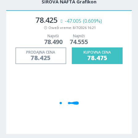
SIROVA NAFTA Grafikon
78.425
-47.005
(0.609%)
Osveži vreme:
8/7/2026 16:21
Najviši
Najniži
78.490
74.555
PRODAJNA CENA
KUPOVNA CENA
78.425
78.475
1M
5M
H
D
W
Cene se učitavaju..