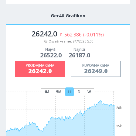
Ger40 Grafikon
26242.0
562.386
(-0.011%)
Osveži vreme:
8/7/2026 5:00
Najviši
Najniži
26522.0
26187.0
PRODAJNA CENA
KUPOVNA CENA
26242.0
26249.0
1M
5M
H
D
W
26k
25k