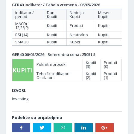
GER40 Indikator / Tabela vremena - 06/05/2026
Indikator /
Dan -
Nedelja -
Mesec -
period
Kupiti
Kupiti
Kupiti
MACD(
Kupiti
Prodati
Kupiti
12;26;9)
RSI (14)
Kupiti
Neutralno
Kupiti
SMA 20
Kupiti
Kupiti
Kupiti
GER40 06/05/2026 - Referentna cena : 25051.5
Kupiti
Prodati
Pokretni prosek
(3)
(0)
KUPITI
Tehnički indikatori -
Kupiti
Prodati
Oscilatori
(2)
(1)
IZVORI:
Investing
Podelite sa prijateljima