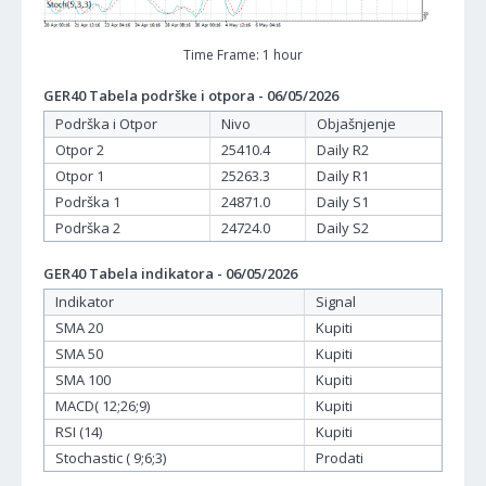
Time Frame: 1 hour
GER40 Tabela podrške i otpora - 06/05/2026
Podrška i Otpor
Nivo
Objašnjenje
Otpor 2
25410.4
Daily R2
Otpor 1
25263.3
Daily R1
Podrška 1
24871.0
Daily S1
Podrška 2
24724.0
Daily S2
GER40 Tabela indikatora - 06/05/2026
Indikator
Signal
SMA 20
Kupiti
SMA 50
Kupiti
SMA 100
Kupiti
MACD( 12;26;9)
Kupiti
RSI (14)
Kupiti
Stochastic ( 9;6;3)
Prodati