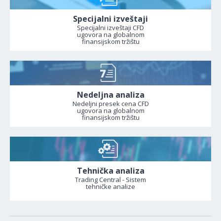
Specijalni izveštaji
Specijalni izveštaji CFD
ugovora na globalnom
finansijskom tržištu
Nedeljna analiza
Nedeljni presek cena CFD
ugovora na globalnom
finansijskom tržištu
Tehnička analiza
Trading Central - Sistem
tehničke analize