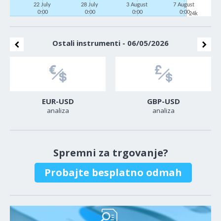
22 July
28 July
3 August
7 August
0:00
0:00
0:00
0:00
24k
Ostali instrumenti - 06/05/2026
EUR-USD
GBP-USD
analiza
analiza
Spremni za trgovanje?
Probajte besplatno odmah