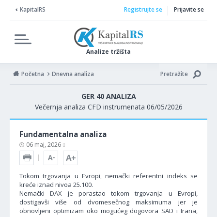
KapitalRS
Registrujte se
Prijavite se
Analize tržišta
Početna
Dnevna analiza
Pretražite
GER 40 ANALIZA
Večernja analiza CFD instrumenata 06/05/2026
Fundamentalna analiza
06 maj, 2026
Tokom trgovanja u Evropi, nemački referentni indeks se
kreće iznad nivoa 25.100.
Nemački DAX je porastao tokom trgovanja u Evropi,
dostigavši više od dvomesečnog maksimuma jer je
obnovljeni optimizam oko mogućeg dogovora SAD i Irana,