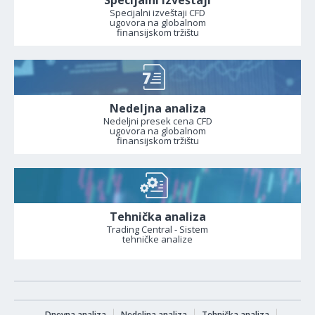
Specijalni izveštaji
Specijalni izveštaji CFD
ugovora na globalnom
finansijskom tržištu
Nedeljna analiza
Nedeljni presek cena CFD
ugovora na globalnom
finansijskom tržištu
Tehnička analiza
Trading Central - Sistem
tehničke analize
Dnevna analiza
Nedeljna analiza
Tehnička analiza