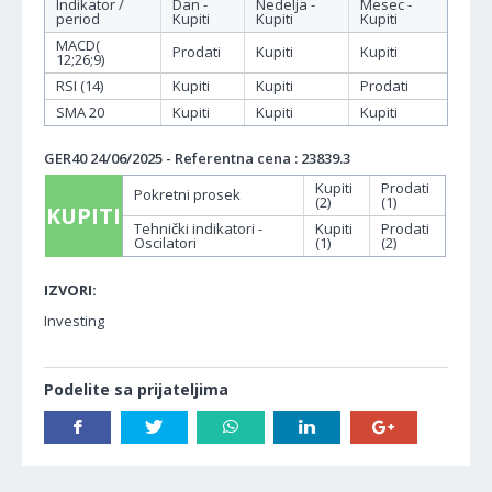
Indikator /
Dan -
Nedelja -
Mesec -
period
Kupiti
Kupiti
Kupiti
MACD(
Prodati
Kupiti
Kupiti
12;26;9)
RSI (14)
Kupiti
Kupiti
Prodati
SMA 20
Kupiti
Kupiti
Kupiti
GER40 24/06/2025 - Referentna cena : 23839.3
Kupiti
Prodati
Pokretni prosek
(2)
(1)
KUPITI
Tehnički indikatori -
Kupiti
Prodati
Oscilatori
(1)
(2)
IZVORI:
Investing
Podelite sa prijateljima