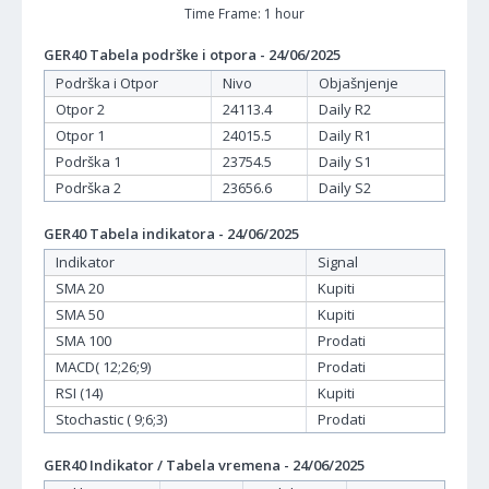
Time Frame: 1 hour
GER40 Tabela podrške i otpora - 24/06/2025
Podrška i Otpor
Nivo
Objašnjenje
Otpor 2
24113.4
Daily R2
Otpor 1
24015.5
Daily R1
Podrška 1
23754.5
Daily S1
Podrška 2
23656.6
Daily S2
GER40 Tabela indikatora - 24/06/2025
Indikator
Signal
SMA 20
Kupiti
SMA 50
Kupiti
SMA 100
Prodati
MACD( 12;26;9)
Prodati
RSI (14)
Kupiti
Stochastic ( 9;6;3)
Prodati
GER40 Indikator / Tabela vremena - 24/06/2025