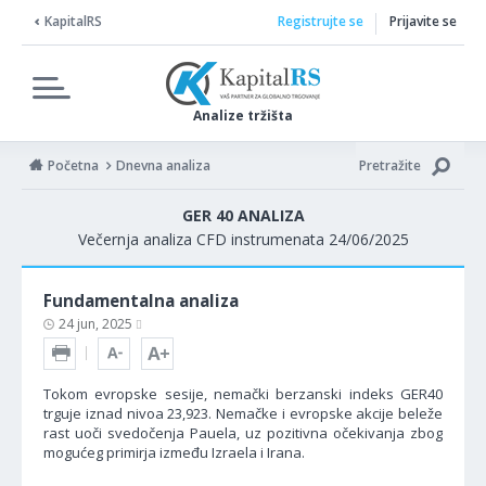
KapitalRS
Registrujte se
Prijavite se
Analize tržišta
Početna
Dnevna analiza
Pretražite
GER 40 ANALIZA
Večernja analiza CFD instrumenata 24/06/2025
Fundamentalna analiza
24 jun, 2025
Tokom evropske sesije, nemački berzanski indeks GER40
trguje iznad nivoa 23,923. Nemačke i evropske akcije beleže
rast uoči svedočenja Pauela, uz pozitivna očekivanja zbog
mogućeg primirja između Izraela i Irana.