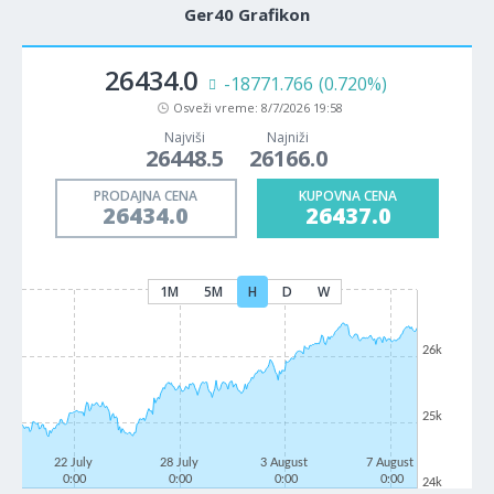
Ger40 Grafikon
26434.0
-18771.766
(0.720%)
Osveži vreme:
8/7/2026 19:58
Najviši
Najniži
26448.5
26166.0
PRODAJNA CENA
KUPOVNA CENA
26434.0
26437.0
1M
5M
H
D
W
26k
25k
22 July
28 July
3 August
7 August
0:00
0:00
0:00
0:00
24k