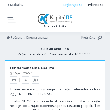
KapitalRS
Registrujte se
Prijavite se
Analize tržišta
Početna
Dnevna analiza
Pretražite
GER 40 ANALIZA
Večernja analiza CFD instrumenata 16/06/2025
Fundamentalna analiza
16 jun, 2025
Tokom evropskog trgovanja, nemački referentni indeks
trguje iznad nivoa od 23.700.
Indeks GER40 je u ponedeljak zadržao dobitke iz prošle
nedelje, pokazujući otpornost uprkos rastućim geopolitičkim