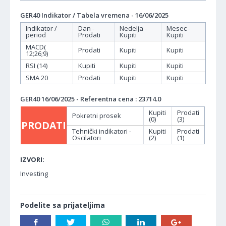
GER40 Indikator / Tabela vremena - 16/06/2025
Indikator /
Dan -
Nedelja -
Mesec -
period
Prodati
Kupiti
Kupiti
MACD(
Prodati
Kupiti
Kupiti
12;26;9)
RSI (14)
Kupiti
Kupiti
Kupiti
SMA 20
Prodati
Kupiti
Kupiti
GER40 16/06/2025 - Referentna cena : 23714.0
Kupiti
Prodati
Pokretni prosek
(0)
(3)
PRODATI
Tehnički indikatori -
Kupiti
Prodati
Oscilatori
(2)
(1)
IZVORI:
Investing
Podelite sa prijateljima