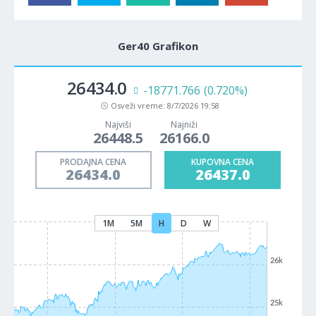
Ger40 Grafikon
26434.0
-18771.766
(0.720%)
Osveži vreme:
8/7/2026 19:58
Najviši
Najniži
26448.5
26166.0
PRODAJNA CENA
KUPOVNA CENA
26434.0
26437.0
1M
5M
H
D
W
26k
25k