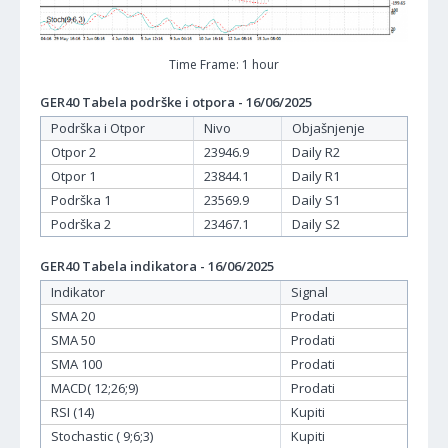
Time Frame: 1 hour
GER40 Tabela podrške i otpora - 16/06/2025
Podrška i Otpor
Nivo
Objašnjenje
Otpor 2
23946.9
Daily R2
Otpor 1
23844.1
Daily R1
Podrška 1
23569.9
Daily S1
Podrška 2
23467.1
Daily S2
GER40 Tabela indikatora - 16/06/2025
Indikator
Signal
SMA 20
Prodati
SMA 50
Prodati
SMA 100
Prodati
MACD( 12;26;9)
Prodati
RSI (14)
Kupiti
Stochastic ( 9;6;3)
Kupiti