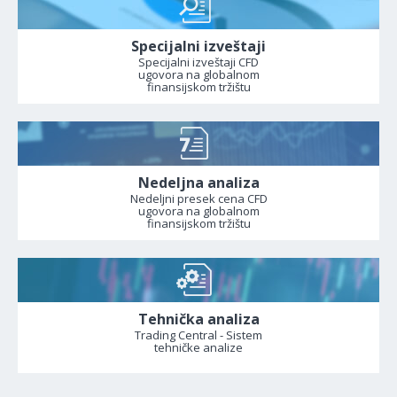
Specijalni izveštaji
Specijalni izveštaji CFD
ugovora na globalnom
finansijskom tržištu
Nedeljna analiza
Nedeljni presek cena CFD
ugovora na globalnom
finansijskom tržištu
Tehnička analiza
Trading Central - Sistem
tehničke analize