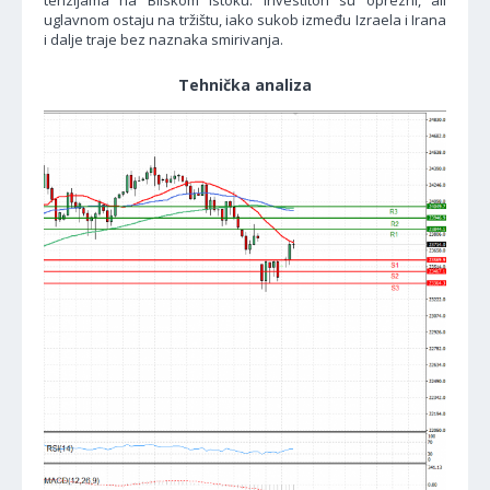
tenzijama na Bliskom istoku. Investitori su oprezni, ali
uglavnom ostaju na tržištu, iako sukob između Izraela i Irana
i dalje traje bez naznaka smirivanja.
Tehnička analiza