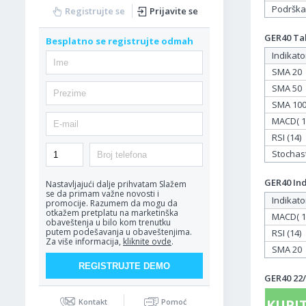
Podrška
Registrujte se
Prijavite se
GER40 Tab
Besplatno se registrujte odmah
Indikato
SMA 20
SMA 50
SMA 10
MACD( 12
RSI (14)
Stochasti
GER40 Ind
Nastavljajući dalje prihvatam
Slažem
se da primam važne novosti i
Indikato
promocije. Razumem da mogu da
otkažem pretplatu na marketinška
MACD( 12
obaveštenja u bilo kom trenutku
putem podešavanja u obaveštenjima.
RSI (14)
Za više informacija,
kliknite ovde
.
SMA 20
GER40 22/
KUPIT
Kontakt
Pomoć