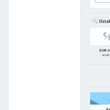
Ostal
USD-TRY
USD-CAD
EUR-
analiza
analiza
anali
S