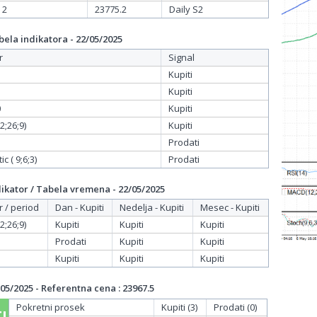
 2
23775.2
Daily S2
ela indikatora - 22/05/2025
r
Signal
Kupiti
Kupiti
0
Kupiti
;26;9)
Kupiti
Prodati
c ( 9;6;3)
Prodati
ikator / Tabela vremena - 22/05/2025
r / period
Dan - Kupiti
Nedelja - Kupiti
Mesec - Kupiti
;26;9)
Kupiti
Kupiti
Kupiti
Prodati
Kupiti
Kupiti
Kupiti
Kupiti
Kupiti
05/2025 - Referentna cena : 23967.5
Pokretni prosek
Kupiti (3)
Prodati (0)
I