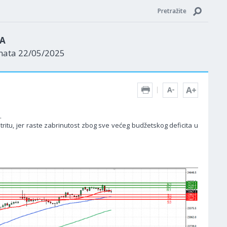
Pretražite
ZA
enata 22/05/2025
.
tritu, jer raste zabrinutost zbog sve većeg budžetskog deficita u