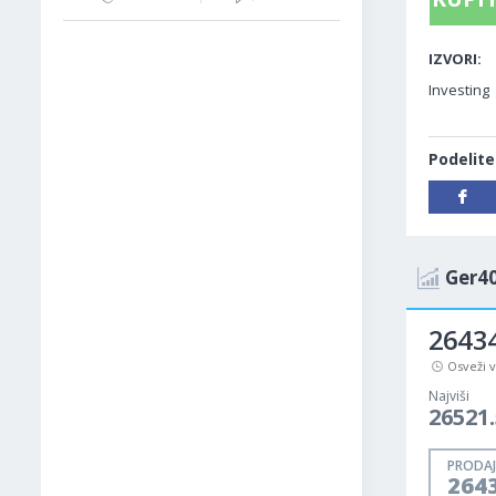
IZVORI:
Investing
Podelite
Ger40
26434
Osveži 
Najviši
26521.
PRODAJ
264