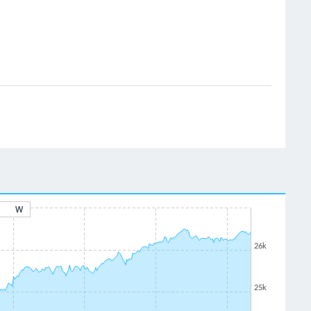
W
26k
25k