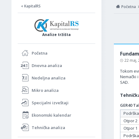
KapitalRS
Početna
Analize tržišta
Početna
Fundame
22 maj,
Dnevna analiza
Tokom evr
Nemački i 
Nedeljna analiza
SAD.
Mikro analiza
Tehnička
Specijalni izveštaji
GER40 Tab
Podrška
Ekonomski kalendar
Otpor 2
Tehnička analiza
Otpor 1
Podrška