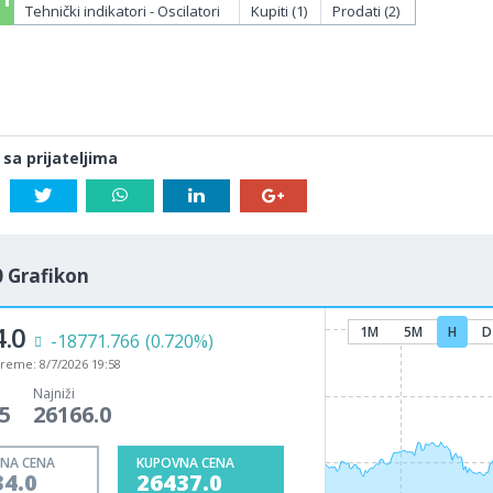
Tehnički indikatori - Oscilatori
Kupiti (1)
Prodati (2)
 sa prijateljima
 Grafikon
.0
1M
5M
H
D
-18771.766
(0.720%)
vreme:
8/7/2026 19:58
Najniži
5
26166.0
NA CENA
KUPOVNA CENA
34.0
26437.0