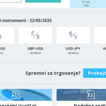
22 July
0:00
i instrumenti - 22/05/2025
USD
GBP-USD
USD-JPY
A
za
analiza
analiza
Spremni za trgovanje?
Probaj
pecijalni izveštaji
Nedeljna anali