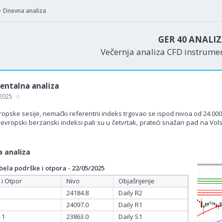
Dnevna analiza
GER 40 ANALI
Večernja analiza CFD instrum
ntalna analiza
 2025
opske sesije, nemački referentni indeks trgovao se ispod nivoa od 24.000
evropski berzanski indeksi pali su u četvrtak, prateći snažan pad na Vols
 analiza
ela podrške i otpora - 22/05/2025
 i Otpor
Nivo
Objašnjenje
24184.8
Daily R2
24097.0
Daily R1
 1
23863.0
Daily S1