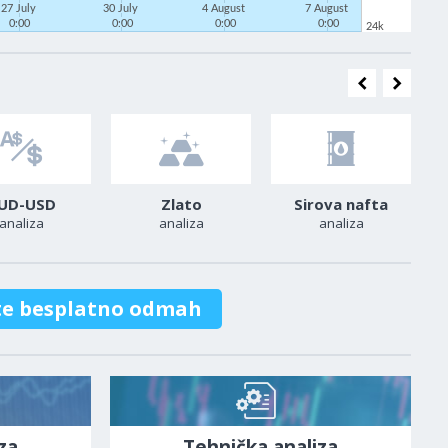
27 July
30 July
4 August
7 August
0:00
0:00
0:00
0:00
24k
UD-USD
Zlato
Sirova nafta
analiza
analiza
analiza
te besplatno odmah
za
Tehnička analiza