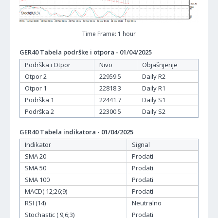
Time Frame: 1 hour
GER40 Tabela podrške i otpora - 01/04/2025
Podrška i Otpor
Nivo
Objašnjenje
Otpor 2
22959.5
Daily R2
Otpor 1
22818.3
Daily R1
Podrška 1
22441.7
Daily S1
Podrška 2
22300.5
Daily S2
GER40 Tabela indikatora - 01/04/2025
Indikator
Signal
SMA 20
Prodati
SMA 50
Prodati
SMA 100
Prodati
MACD( 12;26;9)
Prodati
RSI (14)
Neutralno
Stochastic ( 9;6;3)
Prodati