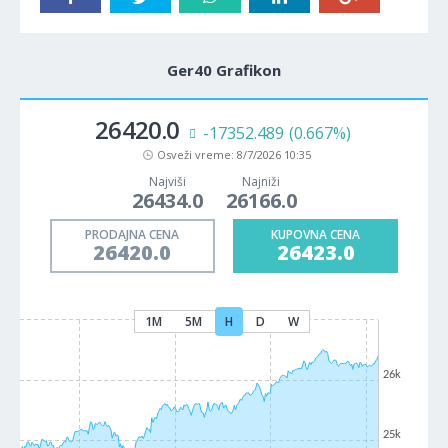
Ger40 Grafikon
26420.0
-17352.489
(0.667%)
Osveži vreme:
8/7/2026 10:35
Najviši
Najniži
26434.0
26166.0
PRODAJNA CENA
KUPOVNA CENA
26420.0
26423.0
1M
5M
H
D
W
26k
25k