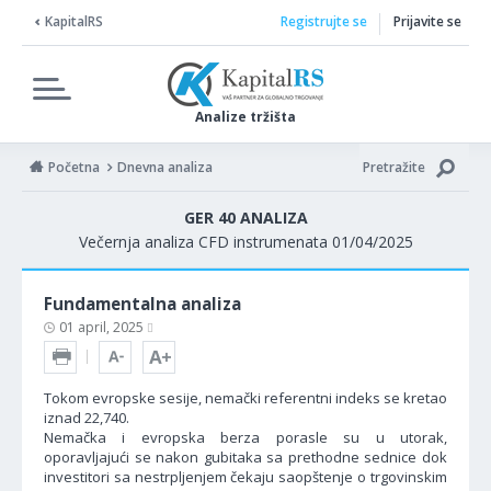
KapitalRS
Registrujte se
Prijavite se
Analize tržišta
Početna
Dnevna analiza
Pretražite
GER 40 ANALIZA
Večernja analiza CFD instrumenata 01/04/2025
Fundamentalna analiza
01 april, 2025
Tokom evropske sesije, nemački referentni indeks se kretao
iznad 22,740.
Nemačka i evropska berza porasle su u utorak,
oporavljajući se nakon gubitaka sa prethodne sednice dok
investitori sa nestrpljenjem čekaju saopštenje o trgovinskim