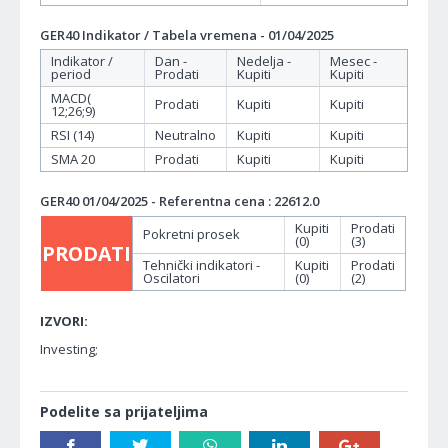
GER40 Indikator / Tabela vremena - 01/04/2025
Indikator /
Dan -
Nedelja -
Mesec -
period
Prodati
Kupiti
Kupiti
MACD(
Prodati
Kupiti
Kupiti
12;26;9)
RSI (14)
Neutralno
Kupiti
Kupiti
SMA 20
Prodati
Kupiti
Kupiti
GER40 01/04/2025 - Referentna cena : 22612.0
Kupiti
Prodati
Pokretni prosek
(0)
(3)
PRODATI
Tehnički indikatori -
Kupiti
Prodati
Oscilatori
(0)
(2)
IZVORI:
Investing;
Podelite sa prijateljima