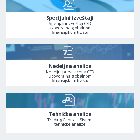
Specijalni izveštaji
Specijalni izveštaji CFD
ugovora na globalnom
finansijskom tržištu
Nedeljna analiza
Nedeljni presek cena CFD
ugovora na globalnom
finansijskom tržištu
Tehnička analiza
Trading Central - Sistem
tehničke analize