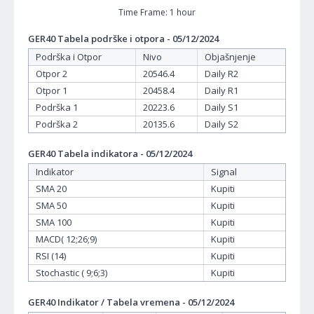
Time Frame: 1 hour
GER40 Tabela podrške i otpora - 05/12/2024
Podrška i Otpor
Nivo
Objašnjenje
Otpor 2
20546.4
Daily R2
Otpor 1
20458.4
Daily R1
Podrška 1
20223.6
Daily S1
Podrška 2
20135.6
Daily S2
GER40 Tabela indikatora - 05/12/2024
Indikator
Signal
SMA 20
Kupiti
SMA 50
Kupiti
SMA 100
Kupiti
MACD( 12;26;9)
Kupiti
RSI (14)
Kupiti
Stochastic ( 9;6;3)
Kupiti
GER40 Indikator / Tabela vremena - 05/12/2024