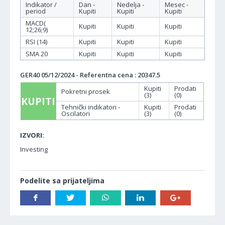
Indikator /
Dan -
Nedelja -
Mesec -
period
Kupiti
Kupiti
Kupiti
MACD(
Kupiti
Kupiti
Kupiti
12;26;9)
RSI (14)
Kupiti
Kupiti
Kupiti
SMA 20
Kupiti
Kupiti
Kupiti
GER40 05/12/2024 - Referentna cena : 20347.5
Kupiti
Prodati
Pokretni prosek
(3)
(0)
KUPITI
Tehnički indikatori -
Kupiti
Prodati
Oscilatori
(3)
(0)
IZVORI:
Investing
Podelite sa prijateljima