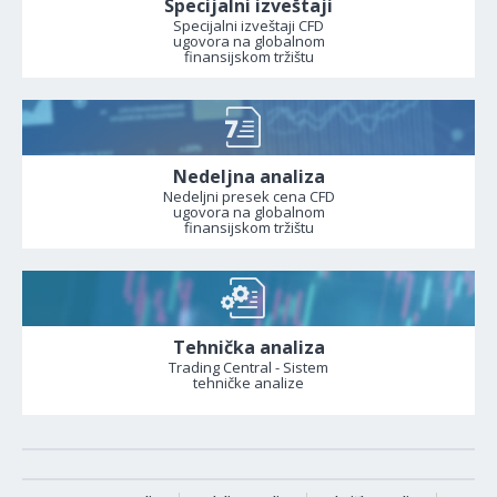
Specijalni izveštaji
Specijalni izveštaji CFD
ugovora na globalnom
finansijskom tržištu
Nedeljna analiza
Nedeljni presek cena CFD
ugovora na globalnom
finansijskom tržištu
Tehnička analiza
Trading Central - Sistem
tehničke analize