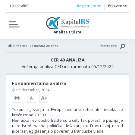
KapitalRS
Registrujte se
Prijavite se
Analize tržišta
Početna
Dnevna analiza
Pretražite
GER 40 ANALIZA
Večernja analiza CFD instrumenata 05/12/2024
Fundamentalna analiza
05 decembar, 2024
Tokom trgovanja u Evropi, nemački referentni indeks se
kreće iznad 20,300.
Nemačko i evropsko tržište su u četvrtak porasli, a pažnja je
usredsređena na politička dešavanja u Francuskoj usred
jučerašnjeg glasanja o poverenju francuske vlade.