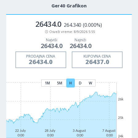
Ger40 Grafikon
26434.0
264.340
(0.000%)
Osveži vreme:
8/9/2026 5:55
Najviši
Najniži
26434.0
26434.0
PRODAJNA CENA
KUPOVNA CENA
26434.0
26437.0
1M
5M
H
D
W
26k
25k
22 July
28 July
3 August
7 August
0:00
0:00
0:00
0:00
24k