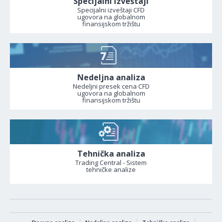
Specijalni izveštaji
Specijalni izveštaji CFD
ugovora na globalnom
finansijskom tržištu
Nedeljna analiza
Nedeljni presek cena CFD
ugovora na globalnom
finansijskom tržištu
Tehnička analiza
Trading Central - Sistem
tehničke analize