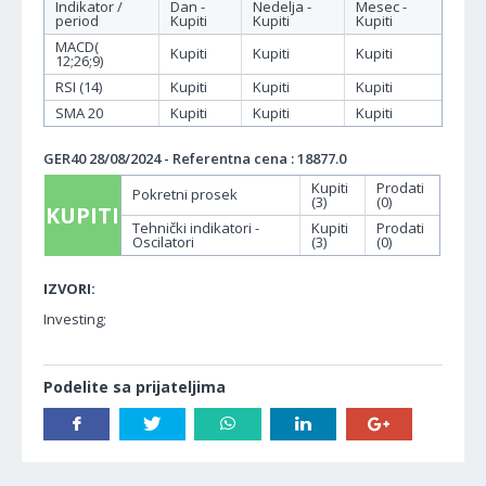
Indikator /
Dan -
Nedelja -
Mesec -
period
Kupiti
Kupiti
Kupiti
MACD(
Kupiti
Kupiti
Kupiti
12;26;9)
RSI (14)
Kupiti
Kupiti
Kupiti
SMA 20
Kupiti
Kupiti
Kupiti
GER40 28/08/2024 - Referentna cena : 18877.0
Kupiti
Prodati
Pokretni prosek
(3)
(0)
KUPITI
Tehnički indikatori -
Kupiti
Prodati
Oscilatori
(3)
(0)
IZVORI:
Investing;
Podelite sa prijateljima