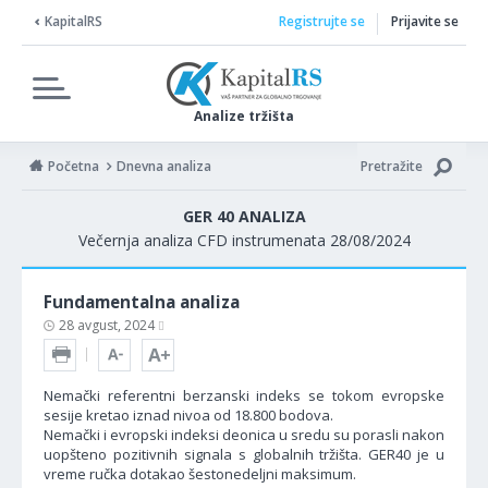
KapitalRS
Registrujte se
Prijavite se
Analize tržišta
Početna
Dnevna analiza
Pretražite
GER 40 ANALIZA
Večernja analiza CFD instrumenata 28/08/2024
Fundamentalna analiza
28 avgust, 2024
Nemački referentni berzanski indeks se tokom evropske
sesije kretao iznad nivoa od 18.800 bodova.
Nemački i evropski indeksi deonica u sredu su porasli nakon
uopšteno pozitivnih signala s globalnih tržišta. GER40 je u
vreme ručka dotakao šestonedeljni maksimum.