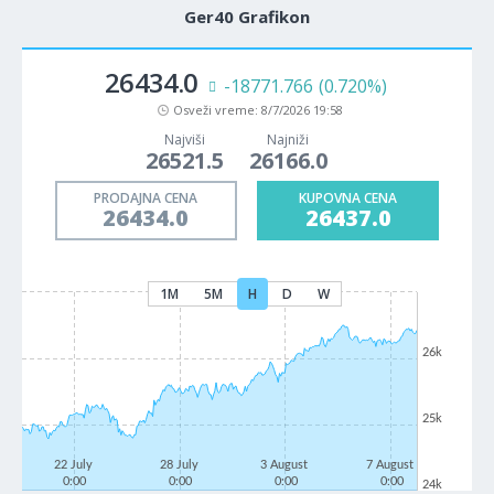
Ger40 Grafikon
26434.0
-18771.766
(0.720%)
Osveži vreme:
8/7/2026 19:58
Najviši
Najniži
26521.5
26166.0
PRODAJNA CENA
KUPOVNA CENA
26434.0
26437.0
1M
5M
H
D
W
26k
25k
22 July
28 July
3 August
7 August
0:00
0:00
0:00
0:00
24k