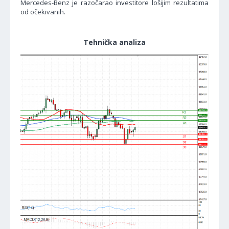
Mercedes-Benz je razočarao investitore lošijim rezultatima
od očekivanih.
Tehnička analiza