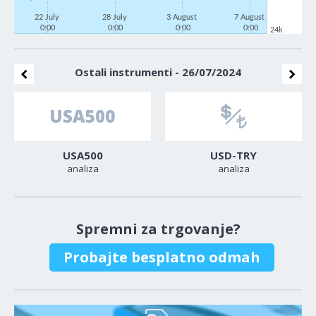
22 July
28 July
3 August
7 August
0:00
0:00
0:00
0:00
24k
Ostali instrumenti - 26/07/2024
USA500
USD-TRY
analiza
analiza
Spremni za trgovanje?
Probajte besplatno odmah