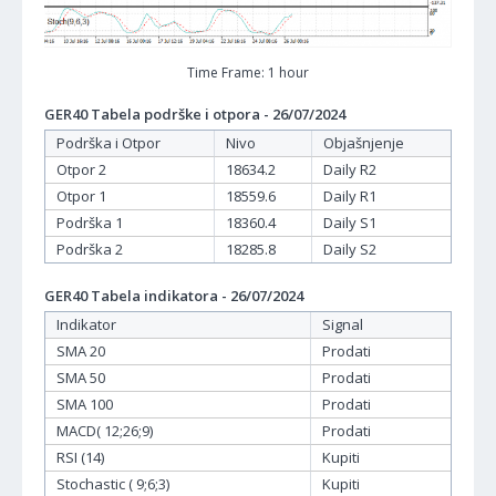
Time Frame: 1 hour
GER40 Tabela podrške i otpora - 26/07/2024
Podrška i Otpor
Nivo
Objašnjenje
Otpor 2
18634.2
Daily R2
Otpor 1
18559.6
Daily R1
Podrška 1
18360.4
Daily S1
Podrška 2
18285.8
Daily S2
GER40 Tabela indikatora - 26/07/2024
Indikator
Signal
SMA 20
Prodati
SMA 50
Prodati
SMA 100
Prodati
MACD( 12;26;9)
Prodati
RSI (14)
Kupiti
Stochastic ( 9;6;3)
Kupiti