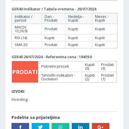
GER40 Indikator / Tabela vremena - 26/07/2024
Indikator /
Dan -
Nedelja -
Mesec -
period
Prodati
Kupiti
Kupiti
MACD(
Prodati
Kupiti
Kupiti
12;26;9)
RSI (14)
Kupiti
Kupiti
Kupiti
SMA 20
Prodati
Kupiti
Kupiti
GER40 26/07/2024 - Referentna cena : 18459.0
Kupiti
Prodati
Pokretni prosek
(0)
(3)
PRODATI
Tehnički indikatori -
Kupiti
Prodati
Oscilatori
(2)
(1)
IZVORI:
Investing;
Podelite sa prijateljima