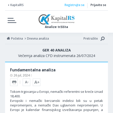
KapitalRS
Registrujte se
Prijavite se
Analize tržišta
Početna
Dnevna analiza
Pretražite
GER 40 ANALIZA
Večernja analiza CFD instrumenata 26/07/2024
Fundamentalna analiza
26 jul, 2024
Tokom trgovanja u Evropi, nemački referentni se kreće iznad
18,400.
Evropski i nemački berzanski indeksi bili su u petak
nepromenjeni, a nemački Dax uglavnom nepromenjen. U
Evropi je kalendar finansijskog izveštavanja popunjen, a