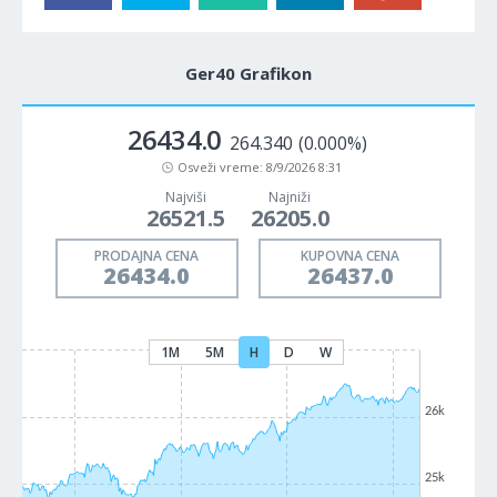
Ger40 Grafikon
26434.0
264.340
(0.000%)
Osveži vreme:
8/9/2026 8:31
Najviši
Najniži
26521.5
26205.0
PRODAJNA CENA
KUPOVNA CENA
26434.0
26437.0
1M
5M
H
D
W
26k
25k