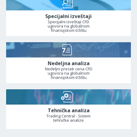
Specijalni izveštaji
Specijalni izveštaji CFD
ugovora na globalnom
finansijskom tržištu
Nedeljna analiza
Nedeljni presek cena CFD
ugovora na globalnom
finansijskom tržištu
Tehnička analiza
Trading Central - Sistem
tehničke analize