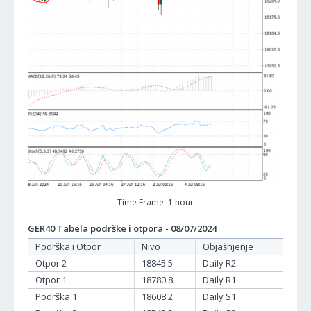
Time Frame: 1 hour
GER40 Tabela podrške i otpora - 08/07/2024
Podrška i Otpor
Nivo
Objašnjenje
Otpor 2
18845.5
Daily R2
Otpor 1
18780.8
Daily R1
Podrška 1
18608.2
Daily S1