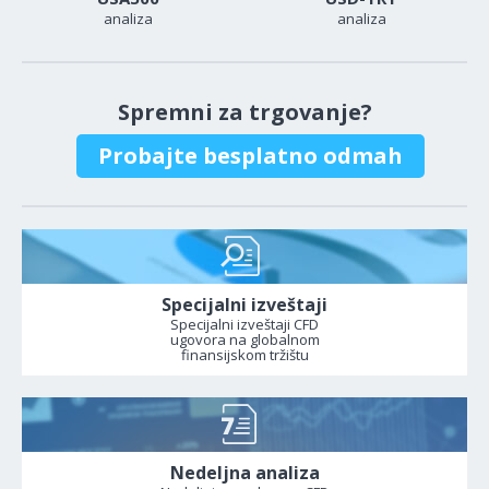
analiza
analiza
Spremni za trgovanje?
Probajte besplatno odmah
Specijalni izveštaji
Specijalni izveštaji CFD
ugovora na globalnom
finansijskom tržištu
Nedeljna analiza