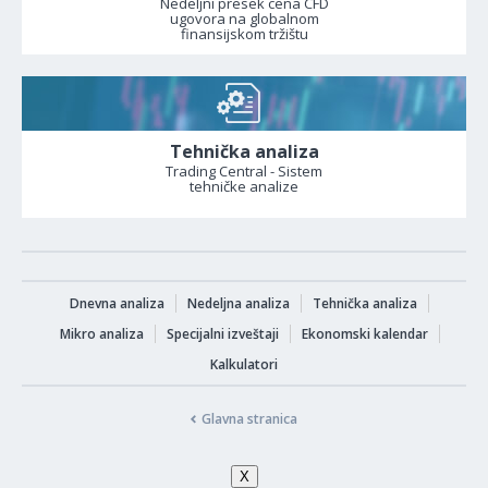
Nedeljni presek cena CFD
ugovora na globalnom
finansijskom tržištu
Tehnička analiza
Trading Central - Sistem
tehničke analize
Dnevna analiza
Nedeljna analiza
Tehnička analiza
Mikro analiza
Specijalni izveštaji
Ekonomski kalendar
Kalkulatori
Glavna stranica