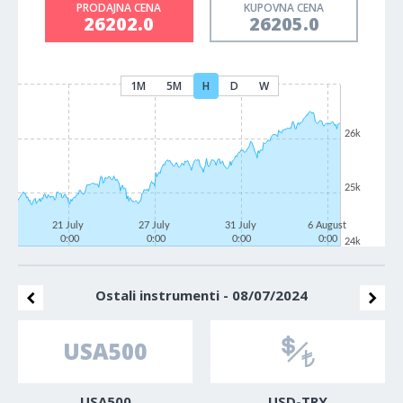
PRODAJNA CENA
KUPOVNA CENA
26202.0
26205.0
1M
5M
H
D
W
26k
25k
21 July
27 July
31 July
6 August
0:00
0:00
0:00
0:00
24k
Ostali instrumenti - 08/07/2024
USA500
USD-TRY