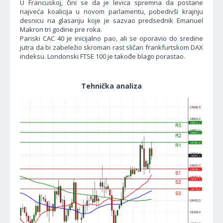
U Francuskoj, čini se da je levica spremna da postane
najveća koalicija u novom parlamentu, pobedivši krajnju
desnicu na glasanju koje je sazvao predsednik Emanuel
Makron tri godine pre roka.
Pariski CAC 40 je inicijalno pao, ali se oporavio do sredine
jutra da bi zabeležio skroman rast sličan frankfurtskom DAX
indeksu. Londonski FTSE 100 je takođe blago porastao.
Tehnička analiza