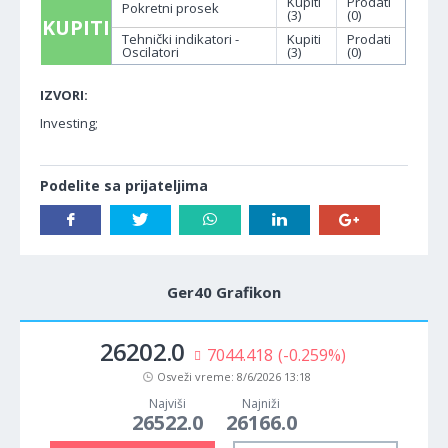
Kupiti
Prodati
Pokretni prosek
(3)
(0)
KUPITI
Tehnički indikatori -
Kupiti
Prodati
Oscilatori
(3)
(0)
IZVORI:
Investing;
Podelite sa prijateljima
Ger40 Grafikon
26202.0
7044.418
(-0.259%)
Osveži vreme:
8/6/2026 13:18
Najviši
Najniži
26522.0
26166.0