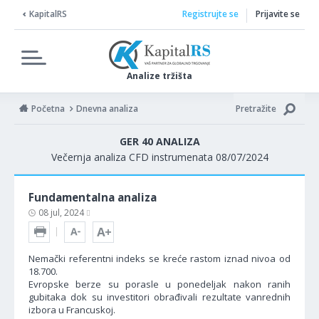
KapitalRS
Registrujte se
Prijavite se
Analize tržišta
Početna
Dnevna analiza
Pretražite
GER 40 ANALIZA
Večernja analiza CFD instrumenata 08/07/2024
Fundamentalna analiza
08 jul, 2024
Nemački referentni indeks se kreće rastom iznad nivoa od
18.700.
Evropske berze su porasle u ponedeljak nakon ranih
gubitaka dok su investitori obrađivali rezultate vanrednih
izbora u Francuskoj.