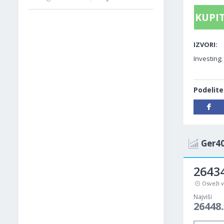
KUPIT
IZVORI:
Investing;
Podelite
Ger40
26434
Osveži 
Najviši
26448.