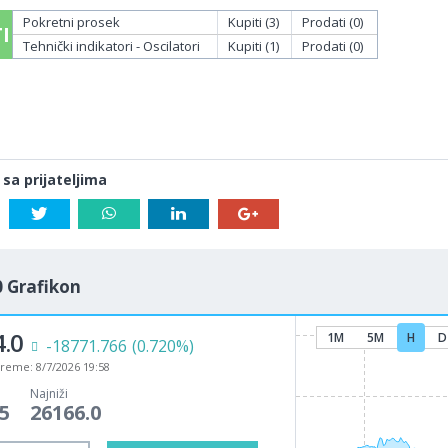
Pokretni prosek
Kupiti (3)
Prodati (0)
I
Tehnički indikatori - Oscilatori
Kupiti (1)
Prodati (0)
 sa prijateljima
 Grafikon
.0
1M
5M
H
D
-18771.766
(0.720%)
vreme:
8/7/2026 19:58
Najniži
5
26166.0