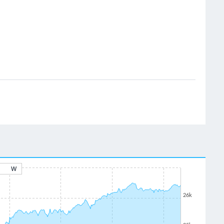
W
26k