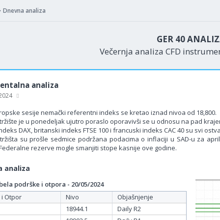
Dnevna analiza
GER 40 ANALI
Večernja analiza CFD instrum
ntalna analiza
 2024
opske sesije nemački referentni indeks se kretao iznad nivoa od 18,800.
tržište je u ponedeljak ujutro poraslo oporavivši se u odnosu na pad kraj
deks DAX, britanski indeks FTSE 100 i francuski indeks CAC 40 su svi ostvar
tržišta su prošle sedmice podržana podacima o inflaciji u SAD-u za april, 
Federalne rezerve mogle smanjiti stope kasnije ove godine.
 analiza
ela podrške i otpora - 20/05/2024
 i Otpor
Nivo
Objašnjenje
18944.1
Daily R2