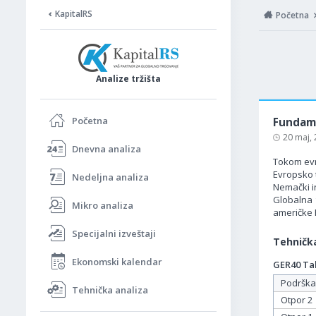
KapitalRS
Početna
Analize tržišta
Početna
Fundame
20 maj,
Dnevna analiza
Tokom evr
Evropsko 
Nedeljna analiza
Nemački in
Globalna 
Mikro analiza
američke 
Specijalni izveštaji
Tehnička
Ekonomski kalendar
GER40 Tab
Podrška
Tehnička analiza
Otpor 2