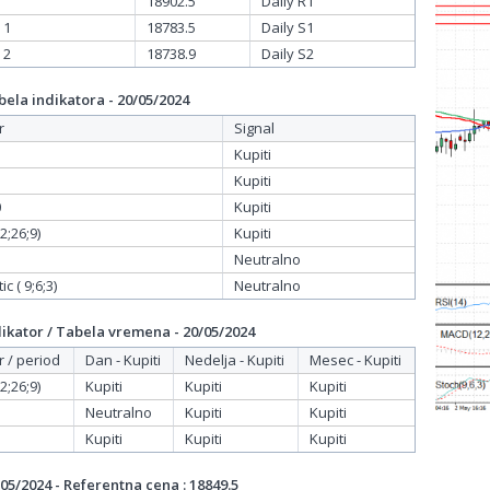
18902.5
Daily R1
 1
18783.5
Daily S1
 2
18738.9
Daily S2
ela indikatora - 20/05/2024
r
Signal
Kupiti
Kupiti
0
Kupiti
;26;9)
Kupiti
Neutralno
c ( 9;6;3)
Neutralno
ikator / Tabela vremena - 20/05/2024
r / period
Dan - Kupiti
Nedelja - Kupiti
Mesec - Kupiti
;26;9)
Kupiti
Kupiti
Kupiti
Neutralno
Kupiti
Kupiti
Kupiti
Kupiti
Kupiti
05/2024 - Referentna cena : 18849.5