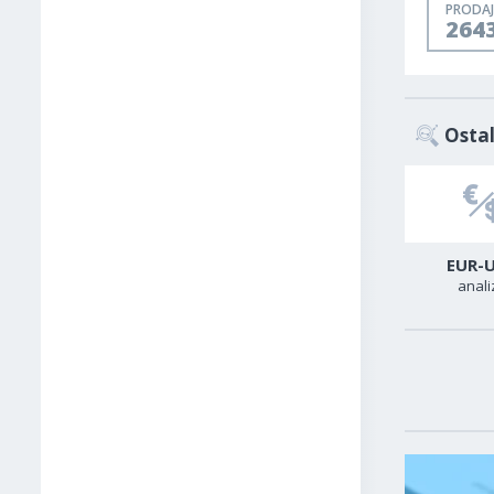
PRODAJ
264
Ostal
USD-TRY
USD-CAD
EUR-
analiza
analiza
anali