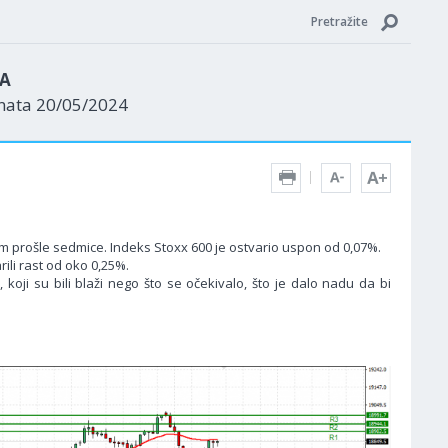
Pretražite
ZA
enata 20/05/2024
em prošle sedmice. Indeks Stoxx 600 je ostvario uspon od 0,07%.
ili rast od oko 0,25%.
koji su bili blaži nego što se očekivalo, što je dalo nadu da bi