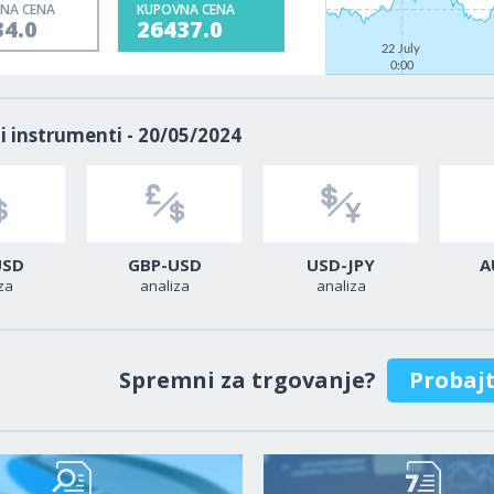
NA CENA
KUPOVNA CENA
34.0
26437.0
22 July
0:00
i instrumenti - 20/05/2024
USD
GBP-USD
USD-JPY
A
za
analiza
analiza
Spremni za trgovanje?
Probaj