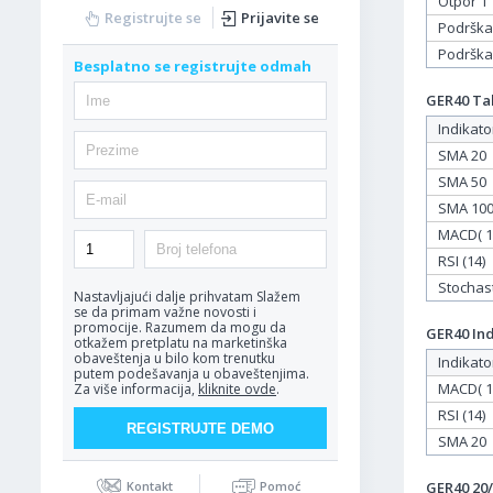
Otpor 1
Registrujte se
Prijavite se
Podrška
Podrška
Besplatno se registrujte odmah
GER40 Tab
Indikato
SMA 20
SMA 50
SMA 10
MACD( 12
RSI (14)
Stochasti
Nastavljajući dalje prihvatam
Slažem
se da primam važne novosti i
promocije. Razumem da mogu da
GER40 Ind
otkažem pretplatu na marketinška
obaveštenja u bilo kom trenutku
Indikato
putem podešavanja u obaveštenjima.
MACD( 12
Za više informacija,
kliknite ovde
.
RSI (14)
SMA 20
GER40 20/
Kontakt
Pomoć