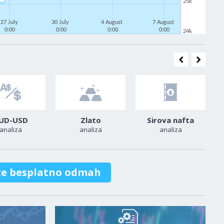
25k
27 July
30 July
4 August
7 August
0:00
0:00
0:00
0:00
24k
UD-USD
Zlato
Sirova nafta
analiza
analiza
analiza
te besplatno odmah