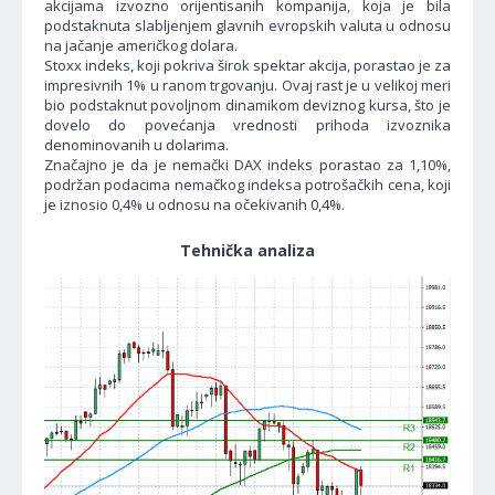
akcijama izvozno orijentisanih kompanija, koja je bila
podstaknuta slabljenjem glavnih evropskih valuta u odnosu
na jačanje američkog dolara.
Stoxx indeks, koji pokriva širok spektar akcija, porastao je za
impresivnih 1% u ranom trgovanju. Ovaj rast je u velikoj meri
bio podstaknut povoljnom dinamikom deviznog kursa, što je
dovelo do povećanja vrednosti prihoda izvoznika
denominovanih u dolarima.
Značajno je da je nemački DAX indeks porastao za 1,10%,
podržan podacima nemačkog indeksa potrošačkih cena, koji
je iznosio 0,4% u odnosu na očekivanih 0,4%.
Tehnička analiza