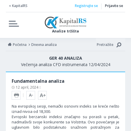
KapitalRS
Registrujte se
Prijavite se
Analize tržišta
Početna
Dnevna analiza
Pretražite
GER 40 ANALIZA
Večernja analiza CFD instrumenata 12/04/2024
Fundamentalna analiza
12 april, 2024
Na evropskoj sesiji, nemački osnovni indeks se kreće nešto
iznad nivoa od 18,300.
Evropski berzanski indeksi značajno su porasli u petak,
nadmašivši svoje konkurente sa Volstrita. Ovo povećanje je
uglavnom bilo podstaknuto snažnom potražnjom za