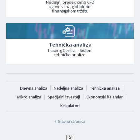
Nedeljni presek cena CFD
ugovora na globalnom
finansijskom tržištu
Tehnička analiza
Trading Central - Sistem
tehničke analize
Dnevna analiza
Nedeljna analiza
Tehnička analiza
Mikro analiza
Specijalni izveštaji
Ekonomski kalendar
Kalkulatori
Glavna stranica