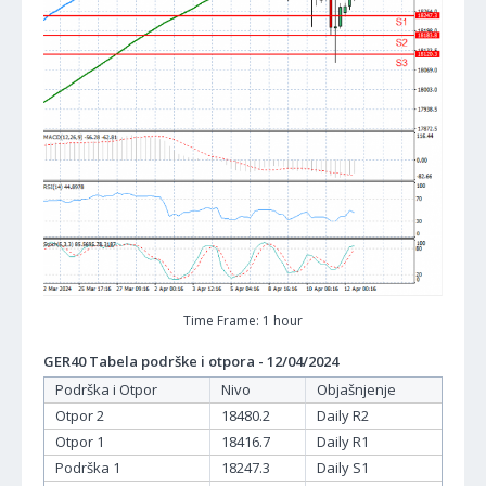
Time Frame: 1 hour
GER40 Tabela podrške i otpora - 12/04/2024
Podrška i Otpor
Nivo
Objašnjenje
Otpor 2
18480.2
Daily R2
Otpor 1
18416.7
Daily R1
Podrška 1
18247.3
Daily S1