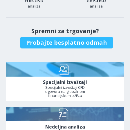
EUR-USD
GBP-USD
analiza
analiza
Spremni za trgovanje?
Probajte besplatno odmah
Specijalni izveštaji
Specijalni izveštaji CFD
ugovora na globalnom
finansijskom tržištu
Nedeljna analiza