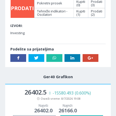
Kupiti
Prodati
Pokretni prosek
(0)
(3)
PRODATI
Tehnički indikatori -
Kupiti
Prodati
Oscilatori
(1)
(2)
IZVORI:
Investing
Podelite sa prijateljima
Ger40 Grafikon
26402.5
-15580.493
(0.600%)
Osveži vreme:
8/7/2026 19:08
Najviši
Najniži
26402.0
26166.0