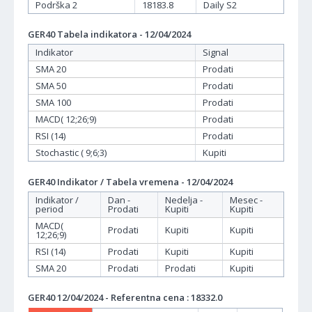
Podrška 2
18183.8
Daily S2
GER40 Tabela indikatora - 12/04/2024
Indikator
Signal
SMA 20
Prodati
SMA 50
Prodati
SMA 100
Prodati
MACD( 12;26;9)
Prodati
RSI (14)
Prodati
Stochastic ( 9;6;3)
Kupiti
GER40 Indikator / Tabela vremena - 12/04/2024
Indikator /
Dan -
Nedelja -
Mesec -
period
Prodati
Kupiti
Kupiti
MACD(
Prodati
Kupiti
Kupiti
12;26;9)
RSI (14)
Prodati
Kupiti
Kupiti
SMA 20
Prodati
Prodati
Kupiti
GER40 12/04/2024 - Referentna cena : 18332.0