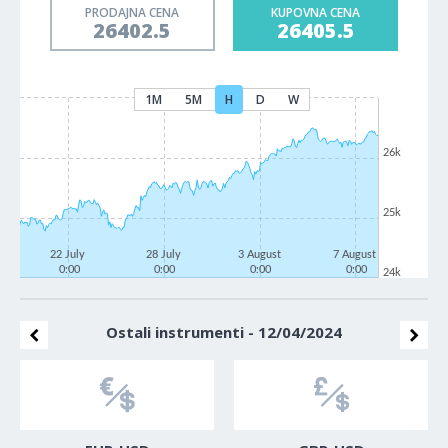
PRODAJNA CENA
KUPOVNA CENA
26402.5
26405.5
1M
5M
H
D
W
26k
25k
22 July
28 July
3 August
7 August
0:00
0:00
0:00
0:00
24k
Ostali instrumenti - 12/04/2024