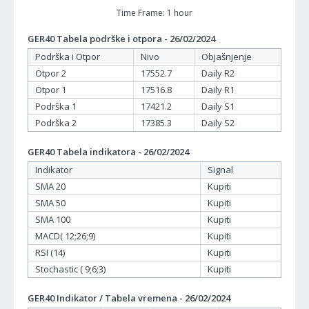
Time Frame: 1 hour
GER40 Tabela podrške i otpora - 26/02/2024
Podrška i Otpor
Nivo
Objašnjenje
Otpor 2
17552.7
Daily R2
Otpor 1
17516.8
Daily R1
Podrška 1
17421.2
Daily S1
Podrška 2
17385.3
Daily S2
GER40 Tabela indikatora - 26/02/2024
Indikator
Signal
SMA 20
Kupiti
SMA 50
Kupiti
SMA 100
Kupiti
MACD( 12;26;9)
Kupiti
RSI (14)
Kupiti
Stochastic ( 9;6;3)
Kupiti
GER40 Indikator / Tabela vremena - 26/02/2024