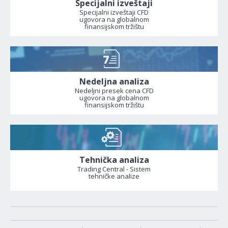
Specijalni izveštaji
Specijalni izveštaji CFD
ugovora na globalnom
finansijskom tržištu
Nedeljna analiza
Nedeljni presek cena CFD
ugovora na globalnom
finansijskom tržištu
Tehnička analiza
Trading Central - Sistem
tehničke analize