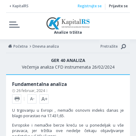
KapitalRS
Registrujte se
Prijavite se
Analize tržišta
Početna
Dnevna analiza
Pretražite
GER 40 ANALIZA
Večernja analiza CFD instrumenata 26/02/2024
Fundamentalna analiza
26 februar, 2024
U trgovanju u Evropi , nemački osnovni indeks danas je
blago porastao na 17.431,65.
Evropske i nemačke berze kreću se u ponedeljak u vše
pravaca, jer tržišta ove nedelje čekaju objavljivanje