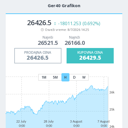
Ger40 Grafikon
26426.5
-18011.253
(0.692%)
Osveži vreme:
8/7/2026 14:25
Najviši
Najniži
26521.5
26166.0
PRODAJNA CENA
KUPOVNA CENA
26426.5
26429.5
1M
5M
H
D
W
26k
25k
22 July
28 July
3 August
7 August
0:00
0:00
0:00
0:00
24k