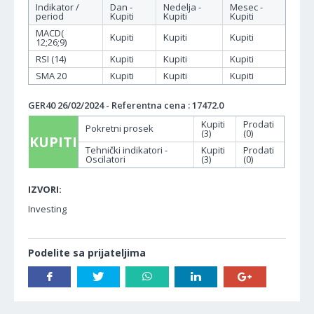
Indikator /
Dan -
Nedelja -
Mesec -
period
Kupiti
Kupiti
Kupiti
MACD(
Kupiti
Kupiti
Kupiti
12;26;9)
RSI (14)
Kupiti
Kupiti
Kupiti
SMA 20
Kupiti
Kupiti
Kupiti
GER40 26/02/2024 - Referentna cena : 17472.0
Kupiti
Prodati
Pokretni prosek
(3)
(0)
KUPITI
Tehnički indikatori -
Kupiti
Prodati
Oscilatori
(3)
(0)
IZVORI:
Investing
Podelite sa prijateljima