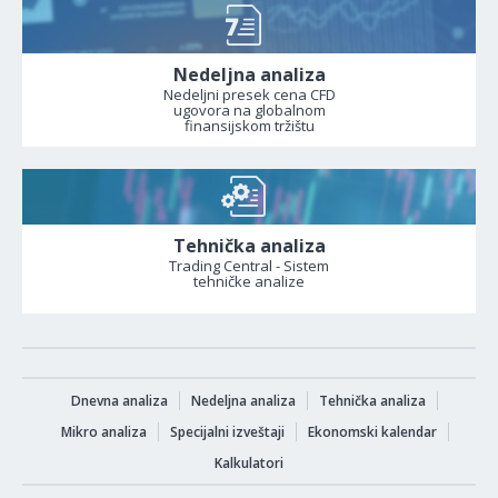
Nedeljna analiza
Nedeljni presek cena CFD
ugovora na globalnom
finansijskom tržištu
Tehnička analiza
Trading Central - Sistem
tehničke analize
Dnevna analiza
Nedeljna analiza
Tehnička analiza
Mikro analiza
Specijalni izveštaji
Ekonomski kalendar
Kalkulatori