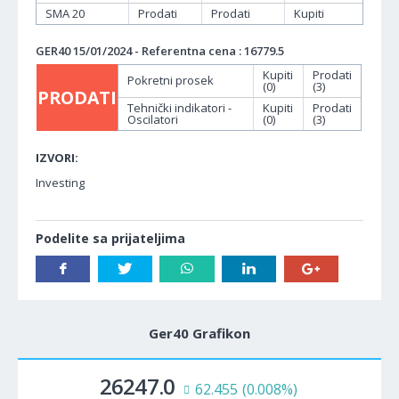
SMA 20
Prodati
Prodati
Kupiti
GER40 15/01/2024 - Referentna cena : 16779.5
Kupiti
Prodati
Pokretni prosek
(0)
(3)
PRODATI
Tehnički indikatori -
Kupiti
Prodati
Oscilatori
(0)
(3)
IZVORI:
Investing
Podelite sa prijateljima
Ger40 Grafikon
26247.0
62.455
(0.008%)