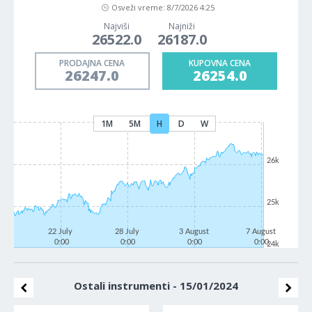
Osveži vreme:
8/7/2026 4:25
Najviši
Najniži
26522.0
26187.0
PRODAJNA CENA
KUPOVNA CENA
26247.0
26254.0
1M
5M
H
D
W
26k
25k
22 July
28 July
3 August
7 August
0:00
0:00
0:00
0:00
24k
Ostali instrumenti - 15/01/2024