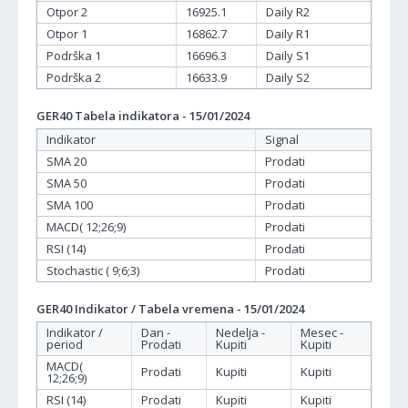
Otpor 2
16925.1
Daily R2
Otpor 1
16862.7
Daily R1
Podrška 1
16696.3
Daily S1
Podrška 2
16633.9
Daily S2
GER40 Tabela indikatora - 15/01/2024
Indikator
Signal
SMA 20
Prodati
SMA 50
Prodati
SMA 100
Prodati
MACD( 12;26;9)
Prodati
RSI (14)
Prodati
Stochastic ( 9;6;3)
Prodati
GER40 Indikator / Tabela vremena - 15/01/2024
Indikator /
Dan -
Nedelja -
Mesec -
period
Prodati
Kupiti
Kupiti
MACD(
Prodati
Kupiti
Kupiti
12;26;9)
RSI (14)
Prodati
Kupiti
Kupiti