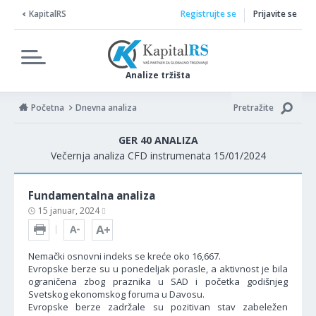
KapitalRS
Registrujte se
Prijavite se
Analize tržišta
Početna
Dnevna analiza
Pretražite
GER 40 ANALIZA
Večernja analiza CFD instrumenata 15/01/2024
Fundamentalna analiza
15 januar, 2024
Nemački osnovni indeks se kreće oko 16,667.
Evropske berze su u ponedeljak porasle, a aktivnost je bila
ograničena zbog praznika u SAD i početka godišnjeg
Svetskog ekonomskog foruma u Davosu.
Evropske berze zadržale su pozitivan stav zabeležen