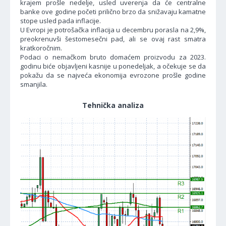
krajem prošle nedelje, usled uverenja da će centralne
banke ove godine početi prilično brzo da snižavaju kamatne
stope usled pada inflacije.
U Evropi je potrošačka inflacija u decembru porasla na 2,9%,
preokrenuvši šestomesečni pad, ali se ovaj rast smatra
kratkoročnim.
Podaci o nemačkom bruto domaćem proizvodu za 2023.
godinu biće objavljeni kasnije u ponedeljak, a očekuje se da
pokažu da se najveća ekonomija evrozone prošle godine
smanjila.
Tehnička analiza