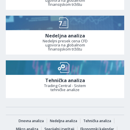
ugovora na globalnom
finansijskom tržištu
Nedeljna analiza
Nedeljni presek cena CFD
ugovora na globalnom
finansijskom tržištu
Tehnička analiza
Trading Central - Sistem
tehničke analize
Dnevna analiza
Nedeljna analiza
Tehnička analiza
Mikro analiza
Specijalni izveštaji
Ekonomski kalendar