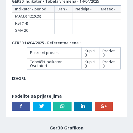
GER30 Indikator / Tabela vremena - 14/04/2025
Indikator / period
Dan -
Nedelja -
Mesec -
MACD( 12;26;9)
RSI (14)
SMA 20
GER30 14/04/2025 - Referentna cena :
Kupiti
Prodati
Pokretni prosek
()
()
Tehnički indikatori -
Kupiti
Prodati
Oscilatori
()
()
IZVORI:
Podelite sa prijateljima
Ger30 Grafikon