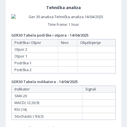
Tehnička analiza
Time Frame: 1 hour
GER30 Tabela podrške i otpora - 14/04/2025
Podrška i Otpor
Nivo
Objašnjenje
Otpor 2
Otpor 1
Podrška 1
Podrška 2
GER30 Tabela indikatora - 14/04/2025
Indikator
Signal
SMA 20
MACD( 12;26;9)
RSI (14)
Stochastic ( 9;6;3)