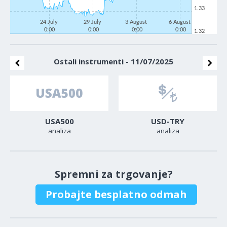
1.33
24 July
29 July
3 August
6 August
0:00
0:00
0:00
0:00
1.32
Ostali instrumenti - 11/07/2025
USA500
USD-TRY
analiza
analiza
Spremni za trgovanje?
Probajte besplatno odmah