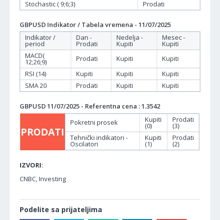
Stochastic ( 9;6;3)
Prodati
GBPUSD Indikator / Tabela vremena - 11/07/2025
Indikator /
Dan -
Nedelja -
Mesec -
period
Prodati
Kupiti
Kupiti
MACD(
Prodati
Kupiti
Kupiti
12;26;9)
RSI (14)
Kupiti
Kupiti
Kupiti
SMA 20
Prodati
Kupiti
Kupiti
GBPUSD 11/07/2025 - Referentna cena : 1.3542
Kupiti
Prodati
Pokretni prosek
(0)
(3)
PRODATI
Tehnički indikatori -
Kupiti
Prodati
Oscilatori
(1)
(2)
IZVORI:
CNBC, Investing
Podelite sa prijateljima