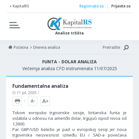
KapitalRS
Registrujte se
Prijavite se
Analize tržišta
Početna
Dnevna analiza
Pretražite
FUNTA - DOLAR ANALIZA
Večernja analiza CFD instrumenata 11/07/2025
Fundamentalna analiza
11 jul, 2025
Tokom evropske trgovinske sesije, britanska funta je
oslabila u odnosu na američki dolar, trgujući ispod nivoa od
1,3600.
Par GBP/USD beležio je pad u evropskoj sesiji jer nova
trgovinska neizvesnost između EU i SAD-a povećava