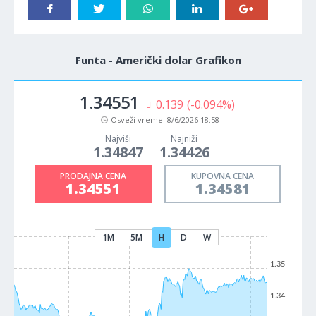
Funta - Američki dolar Grafikon
1.34551
0.139
(-0.094%)
Osveži vreme:
8/6/2026 18:58
Najviši
Najniži
1.34847
1.34426
PRODAJNA CENA
KUPOVNA CENA
1.34551
1.34581
1M
5M
H
D
W
1.35
1.34