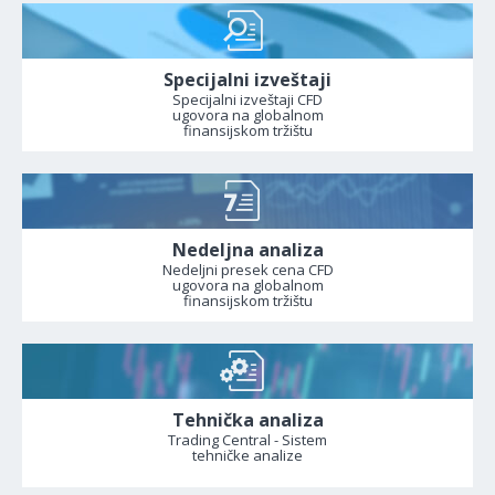
Specijalni izveštaji
Specijalni izveštaji CFD
ugovora na globalnom
finansijskom tržištu
Nedeljna analiza
Nedeljni presek cena CFD
ugovora na globalnom
finansijskom tržištu
Tehnička analiza
Trading Central - Sistem
tehničke analize