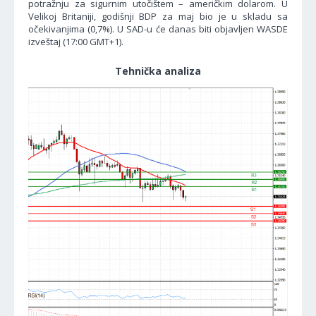
potražnju za sigurnim utočištem – američkim dolarom. U
Velikoj Britaniji, godišnji BDP za maj bio je u skladu sa
očekivanjima (0,7%). U SAD-u će danas biti objavljen WASDE
izveštaj (17:00 GMT+1).
Tehnička analiza