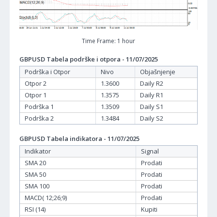
Time Frame: 1 hour
GBPUSD Tabela podrške i otpora - 11/07/2025
Podrška i Otpor
Nivo
Objašnjenje
Otpor 2
1.3600
Daily R2
Otpor 1
1.3575
Daily R1
Podrška 1
1.3509
Daily S1
Podrška 2
1.3484
Daily S2
GBPUSD Tabela indikatora - 11/07/2025
Indikator
Signal
SMA 20
Prodati
SMA 50
Prodati
SMA 100
Prodati
MACD( 12;26;9)
Prodati
RSI (14)
Kupiti