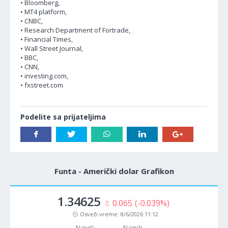
• Bloomberg,
• MT4 platform,
• CNBC,
• Research Department of Fortrade,
• Financial Times,
• Wall Street Journal,
• BBC,
• CNN,
• investing.com,
• fxstreet.com
Podelite sa prijateljima
Funta - Američki dolar Grafikon
1.34625
0.065
(-0.039%)
Osveži vreme:
8/6/2026 11:12
Najviši
Najniži