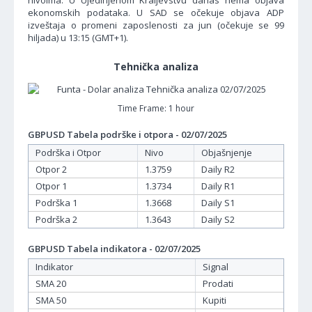
nivoima. U Ujedinjenom Kraljevstvu danas nema objava
ekonomskih podataka. U SAD se očekuje objava ADP
izveštaja o promeni zaposlenosti za jun (očekuje se 99
hiljada) u 13:15 (GMT+1).
Tehnička analiza
Time Frame: 1 hour
GBPUSD Tabela podrške i otpora - 02/07/2025
Podrška i Otpor
Nivo
Objašnjenje
Otpor 2
1.3759
Daily R2
Otpor 1
1.3734
Daily R1
Podrška 1
1.3668
Daily S1
Podrška 2
1.3643
Daily S2
GBPUSD Tabela indikatora - 02/07/2025
Indikator
Signal
SMA 20
Prodati
SMA 50
Kupiti