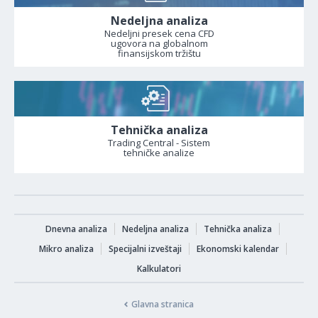
Nedeljna analiza
Nedeljni presek cena CFD
ugovora na globalnom
finansijskom tržištu
Tehnička analiza
Trading Central - Sistem
tehničke analize
Dnevna analiza
Nedeljna analiza
Tehnička analiza
Mikro analiza
Specijalni izveštaji
Ekonomski kalendar
Kalkulatori
Glavna stranica