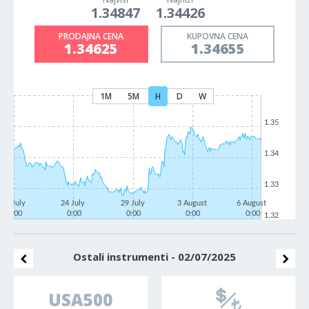
1.34847
1.34426
PRODAJNA CENA
KUPOVNA CENA
1.34625
1.34655
1M
5M
H
D
W
1.35
1.34
1.33
21 July
24 July
29 July
3 August
6 August
0:00
0:00
0:00
0:00
0:00
1.32
Ostali instrumenti - 02/07/2025