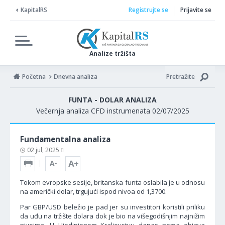
KapitalRS
Registrujte se
Prijavite se
Analize tržišta
Početna
Dnevna analiza
Pretražite
FUNTA - DOLAR ANALIZA
Večernja analiza CFD instrumenata 02/07/2025
Fundamentalna analiza
02 jul, 2025
Tokom evropske sesije, britanska funta oslabila je u odnosu
na američki dolar, trgujući ispod nivoa od 1,3700.
Par GBP/USD beležio je pad jer su investitori koristili priliku
da uđu na tržište dolara dok je bio na višegodišnjim najnižim