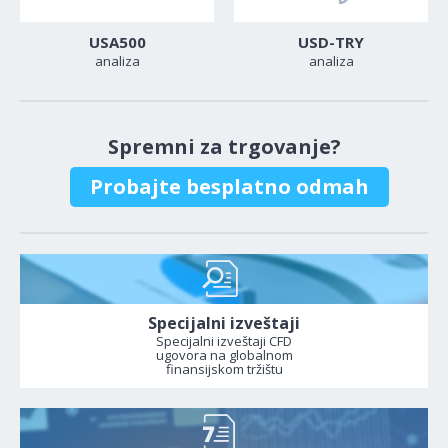
USA500
USD-TRY
analiza
analiza
Spremni za trgovanje?
Probajte besplatno odmah
Specijalni izveštaji
Specijalni izveštaji CFD
ugovora na globalnom
finansijskom tržištu