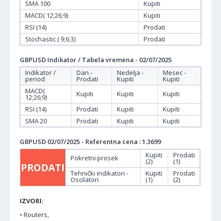
SMA 100
Kupiti
MACD( 12;26;9)
Kupiti
RSI (14)
Prodati
Stochastic ( 9;6;3)
Prodati
GBPUSD Indikator / Tabela vremena - 02/07/2025
Indikator /
Dan -
Nedelja -
Mesec -
period
Prodati
Kupiti
Kupiti
MACD(
Kupiti
Kupiti
Kupiti
12;26;9)
RSI (14)
Prodati
Kupiti
Kupiti
SMA 20
Prodati
Kupiti
Kupiti
GBPUSD 02/07/2025 - Referentna cena : 1.3699
Kupiti
Prodati
Pokretni prosek
(2)
(1)
PRODATI
Tehnički indikatori -
Kupiti
Prodati
Oscilatori
(1)
(2)
IZVORI:
• Routers,