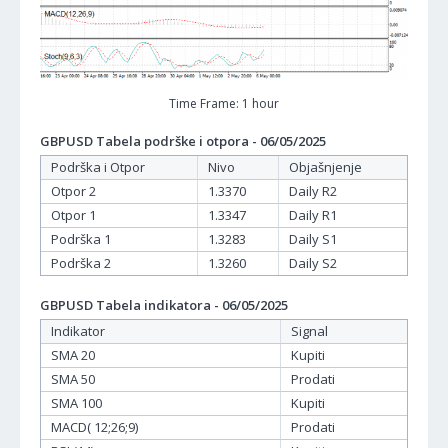
Time Frame: 1 hour
GBPUSD Tabela podrške i otpora - 06/05/2025
Podrška i Otpor
Nivo
Objašnjenje
Otpor 2
1.3370
Daily R2
Otpor 1
1.3347
Daily R1
Podrška 1
1.3283
Daily S1
Podrška 2
1.3260
Daily S2
GBPUSD Tabela indikatora - 06/05/2025
Indikator
Signal
SMA 20
Kupiti
SMA 50
Prodati
SMA 100
Kupiti
MACD( 12;26;9)
Prodati