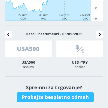
1.33
27 July
30 July
4 August
7 August
0:00
0:00
0:00
0:00
1.32
Ostali instrumenti - 06/05/2025
USA500
USD-TRY
analiza
analiza
Spremni za trgovanje?
Probajte besplatno odmah