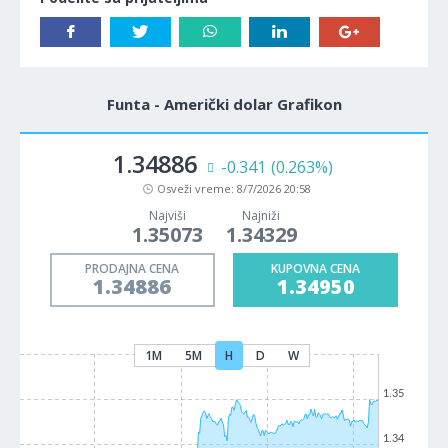
Funta - Američki dolar Grafikon
1.34886
-0.341
(0.263%)
Osveži vreme:
8/7/2026 20:58
Najviši
Najniži
1.35073
1.34329
PRODAJNA CENA
KUPOVNA CENA
1.34886
1.34950
1M
5M
H
D
W
1.35
1.34