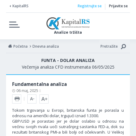
KapitalRS
Registrujte se
Prijavite se
Analize tržišta
Početna
Dnevna analiza
Pretražite
FUNTA - DOLAR ANALIZA
Večernja analiza CFD instrumenata 06/05/2025
Fundamentalna analiza
06 maj, 2025
Tokom trgovanja u Evropi, britanska funta je porasla u
odnosu na američki dolar, trgujući iznad 1.3300.
GBP/USD je porastao jer je dolar oslabio u odnosu na
većinu svojih rivala uoči sutrašnjeg sastanka FED-a, dok su
rezultati britanskog PMI-a bili bolji od očekivanih. U Velikoj