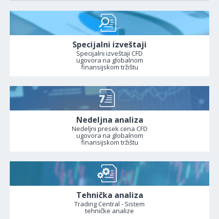
Specijalni izveštaji
Specijalni izveštaji CFD
ugovora na globalnom
finansijskom tržištu
Nedeljna analiza
Nedeljni presek cena CFD
ugovora na globalnom
finansijskom tržištu
Tehnička analiza
Trading Central - Sistem
tehničke analize