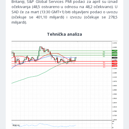
Britaniji, S&P Global Services PMI podaci za april su iznad
očekivanja (48,5 ostvareno u odnosu na 48,2 očekivano). U
SAD će za mart (13:30 GMT+1) biti objavljeni podaci o uvozu
(očekuje se 401,10 milijardi) i izvozu (očekuje se 278,5
milijardi).
Tehnička analiza