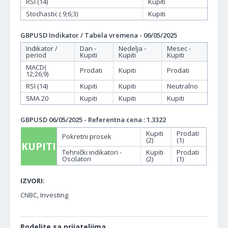
RSI (14)
Kupiti
Stochastic ( 9;6;3)
Kupiti
GBPUSD Indikator / Tabela vremena - 06/05/2025
Indikator /
Dan -
Nedelja -
Mesec -
period
Kupiti
Kupiti
Kupiti
MACD(
Prodati
Kupiti
Prodati
12;26;9)
RSI (14)
Kupiti
Kupiti
Neutralno
SMA 20
Kupiti
Kupiti
Kupiti
GBPUSD 06/05/2025 - Referentna cena : 1.3322
Kupiti
Prodati
Pokretni prosek
(2)
(1)
KUPITI
Tehnički indikatori -
Kupiti
Prodati
Oscilatori
(2)
(1)
IZVORI:
CNBC, Investing
Podelite sa prijateljima