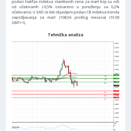
podaci Halifax indeksa stambenih cena za mart koji su niži
od očekivanih (-0,5% ostvareno u poređenju sa 0,2%
očekivano). U SAD će biti objavljeni podaci CB indeksa trenda
zapošljavanja za mart (108,56 prošlog meseca) (15:00
GMT+1).
Tehnička analiza