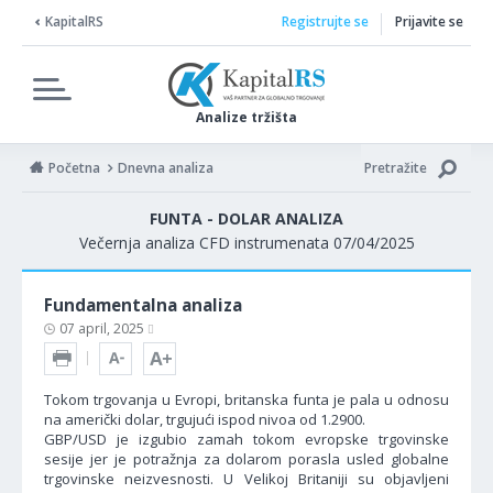
KapitalRS
Registrujte se
Prijavite se
Analize tržišta
Početna
Dnevna analiza
Pretražite
FUNTA - DOLAR ANALIZA
Večernja analiza CFD instrumenata 07/04/2025
Fundamentalna analiza
07 april, 2025
Tokom trgovanja u Evropi, britanska funta je pala u odnosu
na američki dolar, trgujući ispod nivoa od 1.2900.
GBP/USD je izgubio zamah tokom evropske trgovinske
sesije jer je potražnja za dolarom porasla usled globalne
trgovinske neizvesnosti. U Velikoj Britaniji su objavljeni