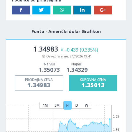
Funta - Američki dolar Grafikon
1.34983
-0.439
(0.335%)
Osveži vreme:
8/7/2026 19:41
Najviši
Najniži
1.35073
1.34329
PRODAJNA CENA
KUPOVNA CENA
1.34983
1.35013
1M
5M
H
D
W
1.35
1.34