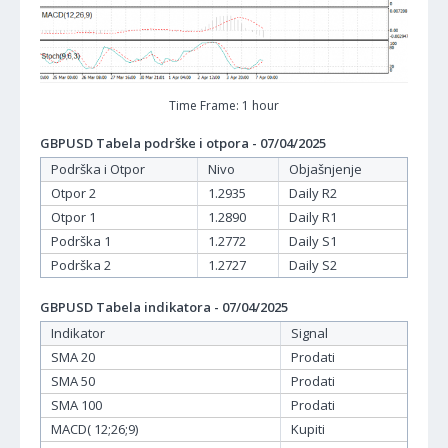
Time Frame: 1 hour
GBPUSD Tabela podrške i otpora - 07/04/2025
Podrška i Otpor
Nivo
Objašnjenje
Otpor 2
1.2935
Daily R2
Otpor 1
1.2890
Daily R1
Podrška 1
1.2772
Daily S1
Podrška 2
1.2727
Daily S2
GBPUSD Tabela indikatora - 07/04/2025
Indikator
Signal
SMA 20
Prodati
SMA 50
Prodati
SMA 100
Prodati
MACD( 12;26;9)
Kupiti