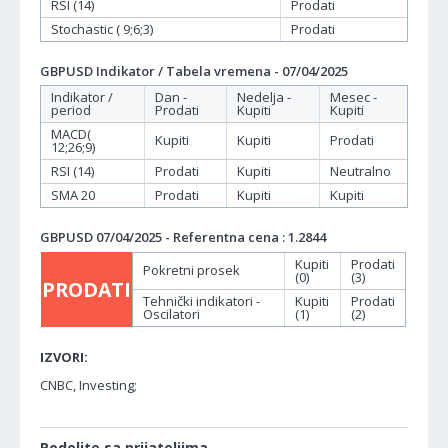
RSI (14)
Prodati
Stochastic ( 9;6;3)
Prodati
GBPUSD Indikator / Tabela vremena - 07/04/2025
Indikator /
Dan -
Nedelja -
Mesec -
period
Prodati
Kupiti
Kupiti
MACD(
Kupiti
Kupiti
Prodati
12;26;9)
RSI (14)
Prodati
Kupiti
Neutralno
SMA 20
Prodati
Kupiti
Kupiti
GBPUSD 07/04/2025 - Referentna cena : 1.2844
Kupiti
Prodati
Pokretni prosek
(0)
(3)
PRODATI
Tehnički indikatori -
Kupiti
Prodati
Oscilatori
(1)
(2)
IZVORI:
CNBC, Investing;
Podelite sa prijateljima