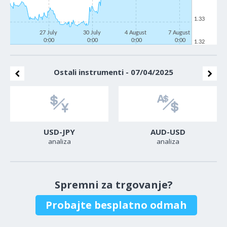
1.33
27 July
30 July
4 August
7 August
0:00
0:00
0:00
0:00
1.32
Ostali instrumenti - 07/04/2025
USD-JPY
AUD-USD
analiza
analiza
Spremni za trgovanje?
Probajte besplatno odmah