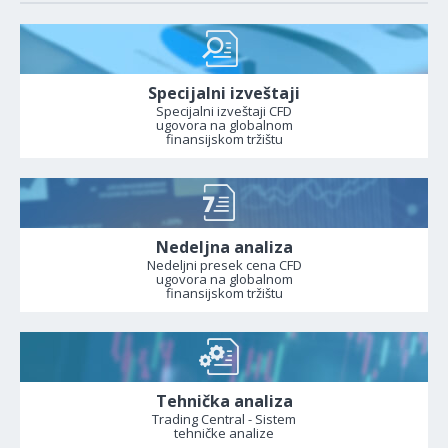
Specijalni izveštaji
Specijalni izveštaji CFD
ugovora na globalnom
finansijskom tržištu
Nedeljna analiza
Nedeljni presek cena CFD
ugovora na globalnom
finansijskom tržištu
Tehnička analiza
Trading Central - Sistem
tehničke analize