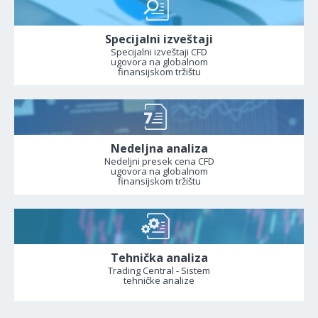
Specijalni izveštaji
Specijalni izveštaji CFD
ugovora na globalnom
finansijskom tržištu
Nedeljna analiza
Nedeljni presek cena CFD
ugovora na globalnom
finansijskom tržištu
Tehnička analiza
Trading Central - Sistem
tehničke analize