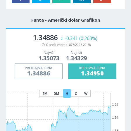
Funta - Američki dolar Grafikon
1.34886
-0.341
(0.263%)
Osveži vreme:
8/7/2026 20:58
Najviši
Najniži
1.35073
1.34329
PRODAJNA CENA
KUPOVNA CENA
1.34886
1.34950
1M
5M
H
D
W
1.35
1.34
1.33