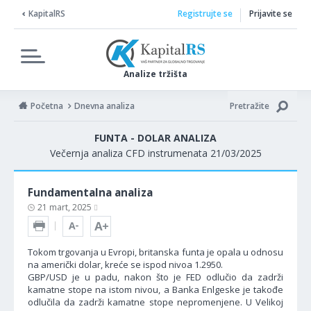
KapitalRS
Registrujte se
Prijavite se
Analize tržišta
Početna
Dnevna analiza
Pretražite
FUNTA - DOLAR ANALIZA
Večernja analiza CFD instrumenata 21/03/2025
Fundamentalna analiza
21 mart, 2025
Tokom trgovanja u Evropi, britanska funta je opala u odnosu
na američki dolar, kreće se ispod nivoa 1.2950.
GBP/USD je u padu, nakon što je FED odlučio da zadrži
kamatne stope na istom nivou, a Banka Enlgeske je takođe
odlučila da zadrži kamatne stope nepromenjene. U Velikoj