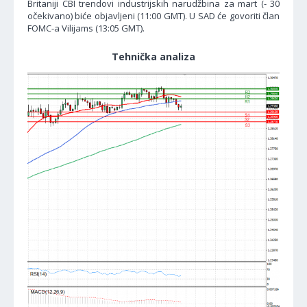
Britaniji CBI trendovi industrijskih narudžbina za mart (- 30
očekivano) biće objavljeni (11:00 GMT). U SAD će govoriti član
FOMC-a Vilijams (13:05 GMT).
Tehnička analiza