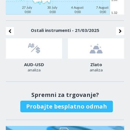
27 July
30 July
4 August
7 August
0:00
0:00
0:00
0:00
1.32
Ostali instrumenti - 21/03/2025
AUD-USD
Zlato
analiza
analiza
Spremni za trgovanje?
Probajte besplatno odmah