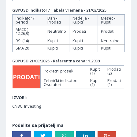
GBPUSD Indikator / Tabela vremena - 21/03/2025
Indikator /
Dan -
Nedelja -
Mesec -
period
Prodati
Kupiti
Kupiti
MACD(
Neutralno
Prodati
Prodati
12;26;9)
RSI (14)
Kupiti
Kupiti
Neutralno
SMA 20
Kupiti
Kupiti
Kupiti
GBPUSD 21/03/2025 - Referentna cena : 1.2939
Kupiti
Prodati
Pokretni prosek
(1)
(2)
PRODATI
Tehnički indikatori -
Kupiti
Prodati
Oscilatori
(1)
(1)
IZVORI:
CNBC, Investing
Podelite sa prijateljima