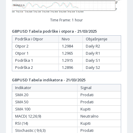
Time Frame: 1 hour
GBPUSD Tabela podrške i otpora - 21/03/2025
Podrška i Otpor
Nivo
Objašnjenje
Otpor 2
1.2984
Daily R2
Otpor 1
1.2965
Daily R1
Podrška 1
1.2915
Daily S1
Podrška 2
1.2896
Daily S2
GBPUSD Tabela indikatora - 21/03/2025
Indikator
Signal
SMA 20
Prodati
SMA 50
Prodati
SMA 100
Kupiti
MACD( 12;26;9)
Neutralno
RSI (14)
Kupiti
Stochastic ( 9;6;3)
Prodati