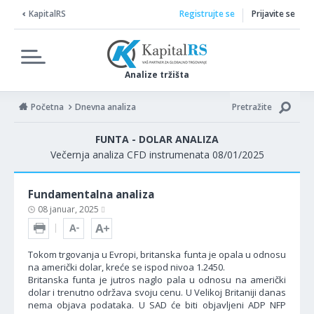
KapitalRS
Registrujte se
Prijavite se
Analize tržišta
Početna
Dnevna analiza
Pretražite
FUNTA - DOLAR ANALIZA
Večernja analiza CFD instrumenata 08/01/2025
Fundamentalna analiza
08 januar, 2025
Tokom trgovanja u Evropi, britanska funta je opala u odnosu
na američki dolar, kreće se ispod nivoa 1.2450.
Britanska funta je jutros naglo pala u odnosu na američki
dolar i trenutno održava svoju cenu. U Velikoj Britaniji danas
nema objava podataka. U SAD će biti objavljeni ADP NFP