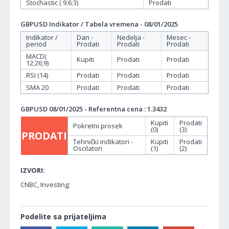
Stochastic ( 9;6;3)
Prodati
GBPUSD Indikator / Tabela vremena - 08/01/2025
Indikator /
Dan -
Nedelja -
Mesec -
period
Prodati
Prodati
Prodati
MACD(
Kupiti
Prodati
Prodati
12;26;9)
RSI (14)
Prodati
Prodati
Prodati
SMA 20
Prodati
Prodati
Prodati
GBPUSD 08/01/2025 - Referentna cena : 1.3432
Kupiti
Prodati
Pokretni prosek
(0)
(3)
PRODATI
Tehnički indikatori -
Kupiti
Prodati
Oscilatori
(1)
(2)
IZVORI:
CNBC, Investing;
Podelite sa prijateljima