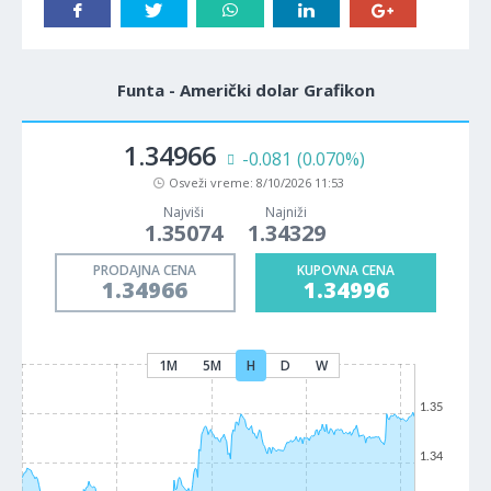
Funta - Američki dolar Grafikon
1.34965
-0.080
(0.069%)
Osveži vreme:
8/10/2026 11:53
Najviši
Najniži
1.35074
1.34329
PRODAJNA CENA
KUPOVNA CENA
1.34965
1.34995
1M
5M
H
D
W
1.35
1.34