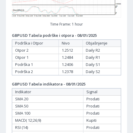
Time Frame: 1 hour
GBPUSD Tabela podrške i otpora - 08/01/2025
Podrška i Otpor
Nivo
Objašnjenje
Otpor 2
1.2512
Daily R2
Otpor 1
1.2484
Daily R1
Podrška 1
1.2406
Daily S1
Podrška 2
1.2378
Daily S2
GBPUSD Tabela indikatora - 08/01/2025
Indikator
Signal
SMA 20
Prodati
SMA 50
Prodati
SMA 100
Prodati
MACD( 12;26;9)
Kupiti
RSI (14)
Prodati