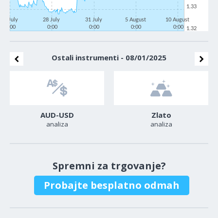
1.33
23 July
28 July
31 July
5 August
10 August
0:00
0:00
0:00
0:00
0:00
1.32
Ostali instrumenti - 08/01/2025
AUD-USD
Zlato
analiza
analiza
Spremni za trgovanje?
Probajte besplatno odmah