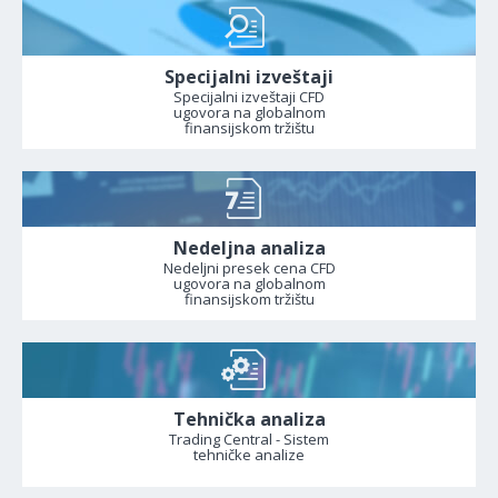
Specijalni izveštaji
Specijalni izveštaji CFD
ugovora na globalnom
finansijskom tržištu
Nedeljna analiza
Nedeljni presek cena CFD
ugovora na globalnom
finansijskom tržištu
Tehnička analiza
Trading Central - Sistem
tehničke analize