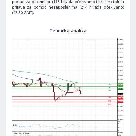
podaci za decembar (136 hiljada očekivano) i broj inicijalnih
prijava za pomoć nezaposlenima (214 hiljada očekivano)
(13:30 GMT).
Tehnička analiza