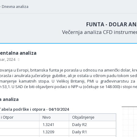
Dnevna analiza
FUNTA - DOLAR AN
Večernja analiza CFD instrum
ntalna analiza
bar, 2024
vanja u Evropi, britanska funta je porasla u odnosu na američki dolar, kr
orasla i anulirala jučerašnje gubitke, ali je ostala u oštrom padu tokom 
anjenje kamatnih stopa. U Velikoj Britaniji, PMI u građevinarstvu za
 53,1. U SAD će biti objavljeni podaci o NFP-u (očekuje se 148.000) i stopi
 analiza
bela podrške i otpora - 04/10/2024
 i Otpor
Nivo
Objašnjenje
1.3241
Daily R2
1.3209
Daily R1