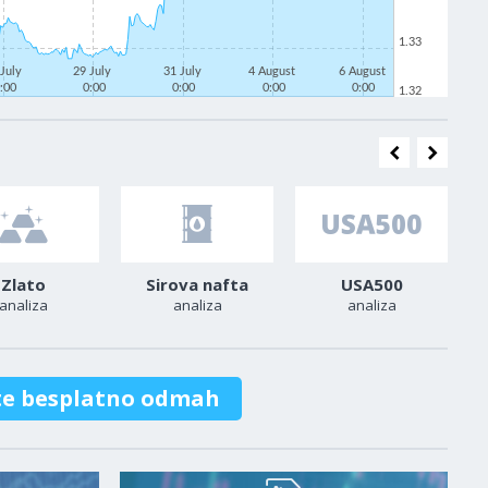
1.33
 July
29 July
31 July
4 August
6 August
:00
0:00
0:00
0:00
0:00
1.32
Zlato
Sirova nafta
USA500
analiza
analiza
analiza
te besplatno odmah