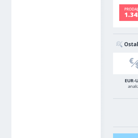
PRODAJ
1.3
Ostal
USD-CAD
GER40
EUR-
analiza
analiza
anali