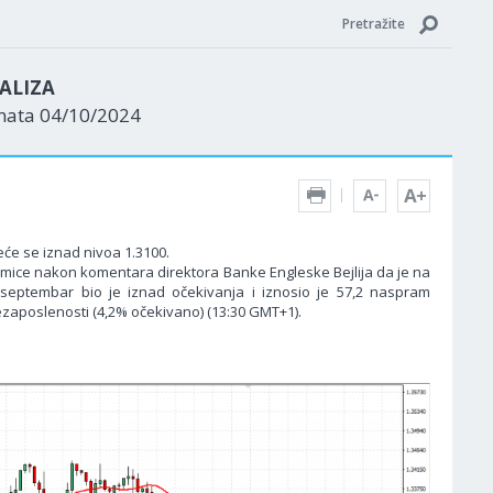
Pretražite
ALIZA
enata 04/10/2024
eće se iznad nivoa 1.3100.
sedmice nakon komentara direktora Banke Engleske Bejlija da je na
 septembar bio je iznad očekivanja i iznosio je 57,2 naspram
 nezaposlenosti (4,2% očekivano) (13:30 GMT+1).