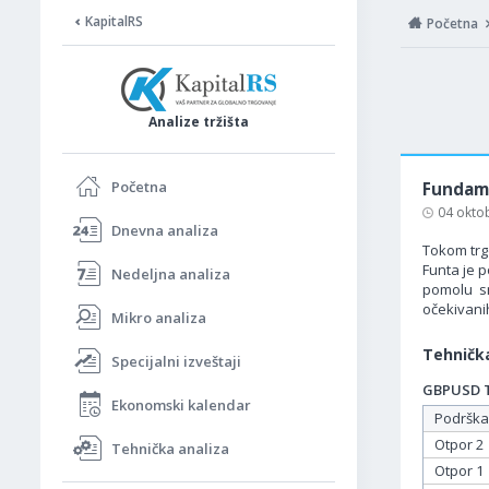
KapitalRS
Početna
Analize tržišta
Početna
Fundame
04 okto
Dnevna analiza
Tokom trgo
Funta je p
Nedeljna analiza
pomolu sm
očekivanih
Mikro analiza
Tehnička
Specijalni izveštaji
GBPUSD Ta
Ekonomski kalendar
Podrška
Otpor 2
Tehnička analiza
Otpor 1