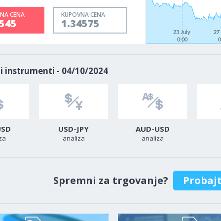
NA CENA
KUPOVNA CENA
4545
1.34575
23 July
27
0:00
0
i instrumenti - 04/10/2024
USD
USD-JPY
AUD-USD
za
analiza
analiza
Spremni za trgovanje?
Probaj