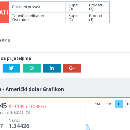
Kupiti
Prodati
Pokretni prosek
(0)
(3)
ATI
Tehnički indikatori -
Kupiti
Prodati
Oscilatori
(2)
(1)
esting
 sa prijateljima
 - Američki dolar Grafikon
45
1M
5M
H
D
0.145
(-0.098%)
vreme:
8/6/2026 17:01
Najniži
7
1.34426