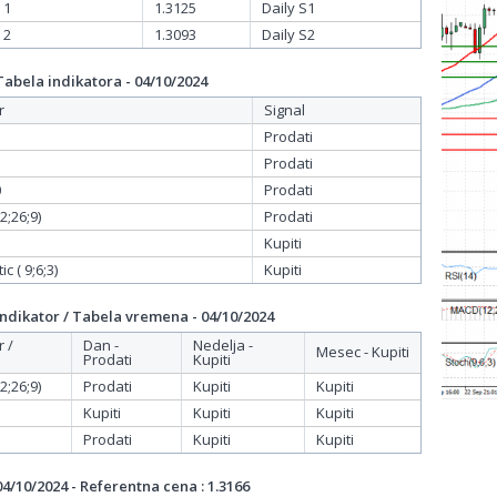
 1
1.3125
Daily S1
 2
1.3093
Daily S2
bela indikatora - 04/10/2024
r
Signal
Prodati
Prodati
0
Prodati
;26;9)
Prodati
Kupiti
c ( 9;6;3)
Kupiti
dikator / Tabela vremena - 04/10/2024
r /
Dan -
Nedelja -
Mesec - Kupiti
Prodati
Kupiti
;26;9)
Prodati
Kupiti
Kupiti
Kupiti
Kupiti
Kupiti
Prodati
Kupiti
Kupiti
/10/2024 - Referentna cena : 1.3166