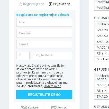
Podrška
Registrujte se
Prijavite se
Podrška
Besplatno se registrujte odmah
GBPUSD Ta
Indikato
SMA 20
SMA 50
SMA 10
MACD( 12
RSI (14)
Stochasti
Nastavljajući dalje prihvatam
Slažem
se da primam važne novosti i
GBPUSD In
promocije. Razumem da mogu da
Indikato
otkažem pretplatu na marketinška
period
obaveštenja u bilo kom trenutku
putem podešavanja u obaveštenjima.
MACD( 12
Za više informacija,
kliknite ovde
.
RSI (14)
SMA 20
GBPUSD 04
Kontakt
Pomoć