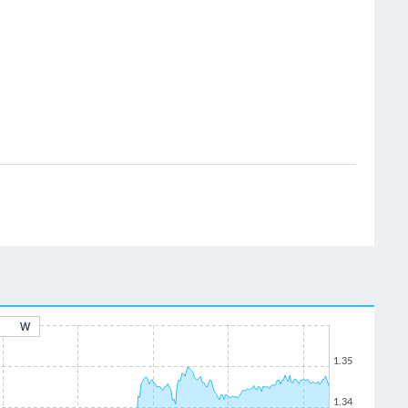
W
1.35
1.34