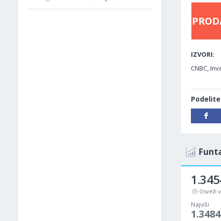
PROD
IZVORI:
CNBC, Inv
Podelite
Funta
1.345
Osveži 
Najviši
1.3484