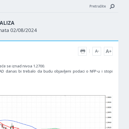
Pretražite
ALIZA
enata 02/08/2024
eće se iznad nivoa 1.2700.
SAD danas bi trebalo da budu objavljeni podaci o NFP-u i stopi