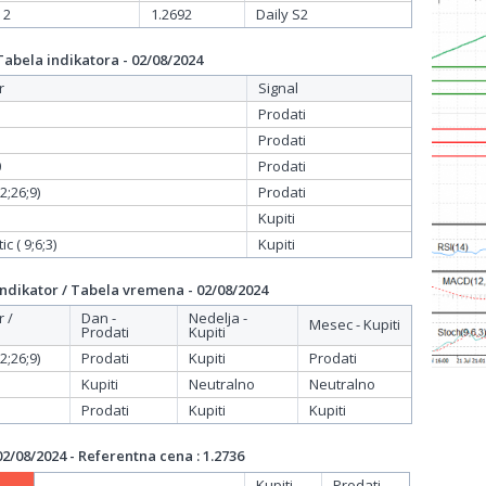
 2
1.2692
Daily S2
bela indikatora - 02/08/2024
r
Signal
Prodati
Prodati
0
Prodati
;26;9)
Prodati
Kupiti
c ( 9;6;3)
Kupiti
dikator / Tabela vremena - 02/08/2024
r /
Dan -
Nedelja -
Mesec - Kupiti
Prodati
Kupiti
;26;9)
Prodati
Kupiti
Prodati
Kupiti
Neutralno
Neutralno
Prodati
Kupiti
Kupiti
/08/2024 - Referentna cena : 1.2736
Kupiti
Prodati