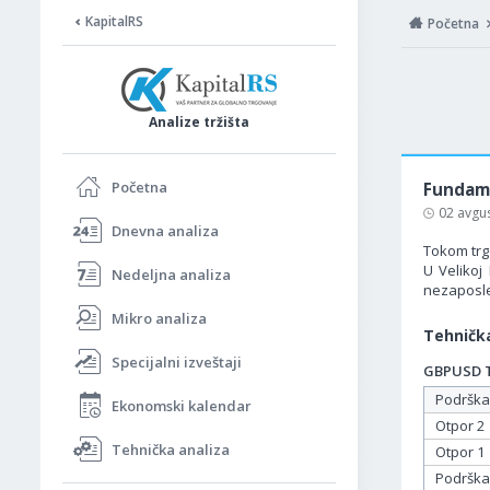
KapitalRS
Početna
Analize tržišta
Početna
Fundame
02 avgu
Dnevna analiza
Tokom trgo
U Velikoj
Nedeljna analiza
nezaposlen
Mikro analiza
Tehnička
Specijalni izveštaji
GBPUSD Ta
Podrška
Ekonomski kalendar
Otpor 2
Tehnička analiza
Otpor 1
Podrška