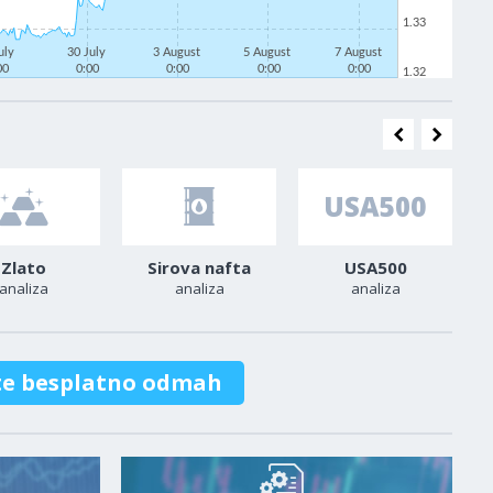
1.33
uly
30 July
3 August
5 August
7 August
00
0:00
0:00
0:00
0:00
1.32
Zlato
Sirova nafta
USA500
analiza
analiza
analiza
te besplatno odmah