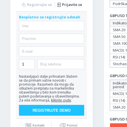
Podrška
Registrujte se
Prijavite se
GBPUSD Ta
Besplatno se registrujte odmah
Indikato
SMA 20
SMA 50
SMA 10
MACD( 12
RSI (14)
Stochasti
GBPUSD In
Nastavljajući dalje prihvatam
Slažem
se da primam važne novosti i
Indikato
promocije. Razumem da mogu da
period
otkažem pretplatu na marketinška
obaveštenja u bilo kom trenutku
MACD( 12
putem podešavanja u obaveštenjima.
RSI (14)
Za više informacija,
kliknite ovde
.
SMA 20
GBPUSD 02
Kontakt
Pomoć