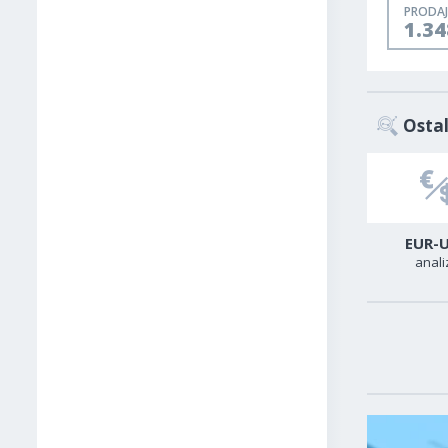
PRODAJ
1.3
Ostal
USD-CAD
GER40
EUR-
analiza
analiza
anali