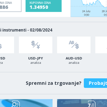
NA CENA
KUPOVNA CENA
4886
1.34950
24 July
28 J
0:00
0:
i instrumenti - 02/08/2024
USD
USD-JPY
AUD-USD
za
analiza
analiza
Spremni za trgovanje?
Probaj