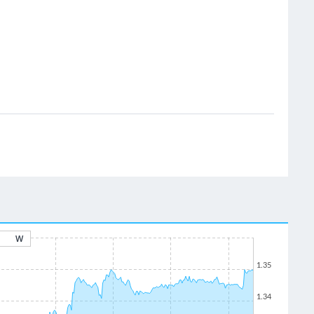
W
1.35
1.34