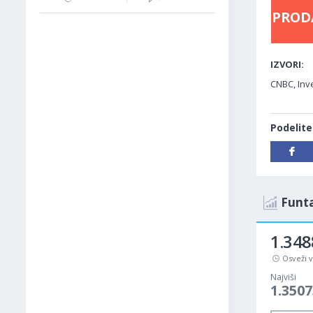
PROD
IZVORI:
CNBC, Inve
Podelite
Funta
1.348
Osveži 
Najviši
1.3507