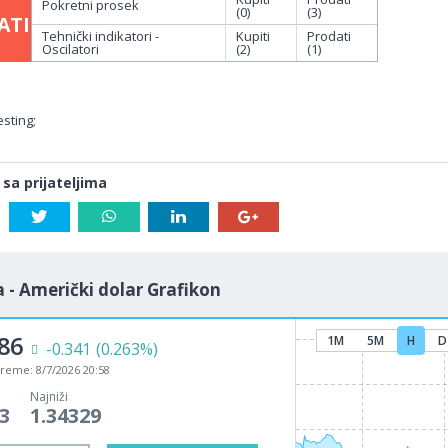
Pokretni prosek
(0)
(3)
ATI
Tehnički indikatori -
Kupiti
Prodati
Oscilatori
(2)
(1)
sting;
 sa prijateljima
 - Američki dolar Grafikon
86
1M
5M
H
D
-0.341
(0.263%)
vreme:
8/7/2026 20:58
Najniži
3
1.34329