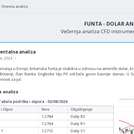
Dnevna analiza
FUNTA - DOLAR AN
Večernja analiza CFD instrum
ntalna analiza
st, 2024
vanja u Evropi, britanska funta je stabilna u odnosu na američki dolar, kr
 Britaniji, član Banke Engleske Hju Pil održaće govor kasnije danas. U 
osti za jul.
 analiza
bela podrške i otpora - 02/08/2024
 i Otpor
Nivo
Objašnjenje
1.2784
Daily R2
1.2764
Daily R1
 1
1.2712
Daily S1