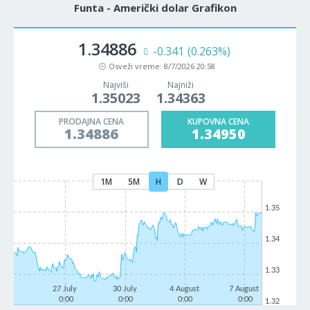
Funta - Američki dolar Grafikon
1.34886
-0.341
(0.263%)
Osveži vreme:
8/7/2026 20:58
Najviši
Najniži
1.35023
1.34363
PRODAJNA CENA
KUPOVNA CENA
1.34886
1.34950
1M
5M
H
D
W
1.35
1.34
1.33
27 July
30 July
4 August
7 August
0:00
0:00
0:00
0:00
1.32