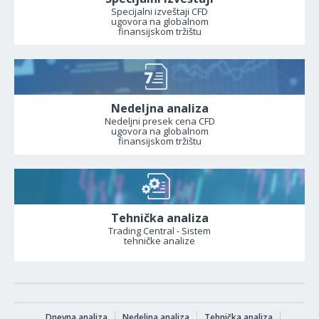
Specijalni izveštaji CFD
ugovora na globalnom
finansijskom tržištu
Nedeljna analiza
Nedeljni presek cena CFD
ugovora na globalnom
finansijskom tržištu
Tehnička analiza
Trading Central - Sistem
tehničke analize
Dnevna analiza
Nedeljna analiza
Tehnička analiza