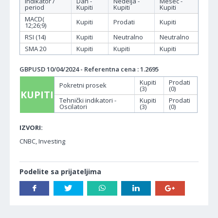
Indikator /
Dan -
Nedelja -
Mesec -
period
Kupiti
Kupiti
Kupiti
MACD(
Kupiti
Prodati
Kupiti
12;26;9)
RSI (14)
Kupiti
Neutralno
Neutralno
SMA 20
Kupiti
Kupiti
Kupiti
GBPUSD 10/04/2024 - Referentna cena : 1.2695
Kupiti
Prodati
Pokretni prosek
(3)
(0)
KUPITI
Tehnički indikatori -
Kupiti
Prodati
Oscilatori
(3)
(0)
IZVORI:
CNBC, Investing
Podelite sa prijateljima