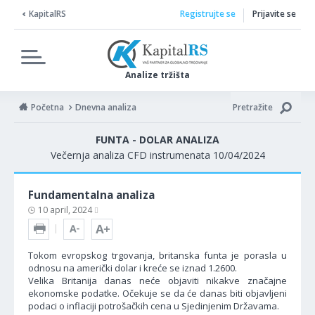
KapitalRS
Registrujte se
Prijavite se
Analize tržišta
Početna
Dnevna analiza
Pretražite
FUNTA - DOLAR ANALIZA
Večernja analiza CFD instrumenata 10/04/2024
Fundamentalna analiza
10 april, 2024
Tokom evropskog trgovanja, britanska funta je porasla u
odnosu na američki dolar i kreće se iznad 1.2600.
Velika Britanija danas neće objaviti nikakve značajne
ekonomske podatke. Očekuje se da će danas biti objavljeni
podaci o inflaciji potrošačkih cena u Sjedinjenim Državama.