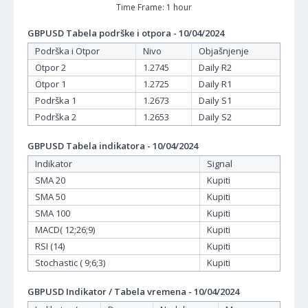
Time Frame: 1 hour
GBPUSD Tabela podrške i otpora - 10/04/2024
Podrška i Otpor
Nivo
Objašnjenje
Otpor 2
1.2745
Daily R2
Otpor 1
1.2725
Daily R1
Podrška 1
1.2673
Daily S1
Podrška 2
1.2653
Daily S2
GBPUSD Tabela indikatora - 10/04/2024
Indikator
Signal
SMA 20
Kupiti
SMA 50
Kupiti
SMA 100
Kupiti
MACD( 12;26;9)
Kupiti
RSI (14)
Kupiti
Stochastic ( 9;6;3)
Kupiti
GBPUSD Indikator / Tabela vremena - 10/04/2024