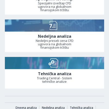
Specijalni izveštaji CFD
ugovora na globalnom
finansijskom tržištu
Nedeljna analiza
Nedeljni presek cena CFD
ugovora na globalnom
finansijskom tržištu
Tehnička analiza
Trading Central - Sistem
tehničke analize
Dnevna analiza
Nedeljna analiza
Tehnička analiza