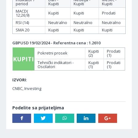
period
Kupiti
Kupiti
Kupiti
MACD(
Kupiti
Kupiti
Prodati
12;26;9)
RSI (14)
Neutralno
Neutralno
Neutralno
SMA 20
Kupiti
Kupiti
Kupiti
GBPUSD 19/02/2024 - Referentna cena : 1.2610
Kupiti
Prodati
Pokretni prosek
(2)
(1)
KUPITI
Tehnički indikatori -
Kupiti
Prodati
Oscilatori
(1)
(1)
IZVORI:
CNBC, Investing
Podelite sa prijateljima