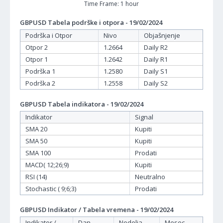
Time Frame: 1 hour
GBPUSD Tabela podrške i otpora - 19/02/2024
Podrška i Otpor
Nivo
Objašnjenje
Otpor 2
1.2664
Daily R2
Otpor 1
1.2642
Daily R1
Podrška 1
1.2580
Daily S1
Podrška 2
1.2558
Daily S2
GBPUSD Tabela indikatora - 19/02/2024
Indikator
Signal
SMA 20
Kupiti
SMA 50
Kupiti
SMA 100
Prodati
MACD( 12;26;9)
Kupiti
RSI (14)
Neutralno
Stochastic ( 9;6;3)
Prodati
GBPUSD Indikator / Tabela vremena - 19/02/2024
Indikator /
Dan -
Nedelja -
Mesec -