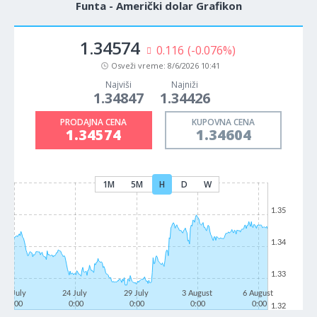
Funta - Američki dolar Grafikon
1.34574
0.116
(-0.076%)
Osveži vreme:
8/6/2026 10:41
Najviši
Najniži
1.34847
1.34426
PRODAJNA CENA
KUPOVNA CENA
1.34574
1.34604
1M
5M
H
D
W
1.35
1.34
1.33
21 July
24 July
29 July
3 August
6 August
0:00
0:00
0:00
0:00
0:00
1.32