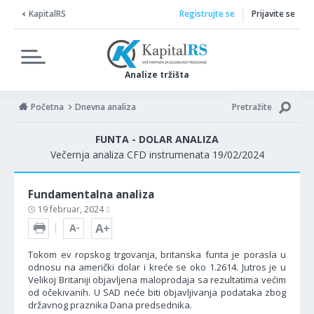
KapitalRS
Registrujte se
Prijavite se
Analize tržišta
Početna
Dnevna analiza
Pretražite
FUNTA - DOLAR ANALIZA
Večernja analiza CFD instrumenata 19/02/2024
Fundamentalna analiza
19 februar, 2024
Tokom ev ropskog trgovanja, britanska funta je porasla u
odnosu na američki dolar i kreće se oko 1.2614. Jutros je u
Velikoj Britaniji objavljena maloprodaja sa rezultatima većim
od očekivanih. U SAD neće biti objavljivanja podataka zbog
državnog praznika Dana predsednika.