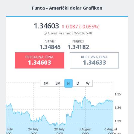
Funta - Američki dolar Grafikon
1.34603
0.087
(-0.055%)
Osveži vreme:
8/6/2026 5:48
Najviši
Najniži
1.34845
1.34182
PRODAJNA CENA
KUPOVNA CENA
1.34603
1.34633
1M
5M
H
D
W
1.35
1.34
1.33
21 July
24 July
29 July
3 August
6 August
0:00
0:00
0:00
0:00
0:00