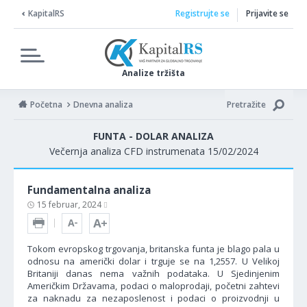
KapitalRS
Registrujte se
Prijavite se
Analize tržišta
Početna
Dnevna analiza
Pretražite
FUNTA - DOLAR ANALIZA
Večernja analiza CFD instrumenata 15/02/2024
Fundamentalna analiza
15 februar, 2024
Tokom evropskog trgovanja, britanska funta je blago pala u
odnosu na američki dolar i trguje se na 1,2557. U Velikoj
Britaniji danas nema važnih podataka. U Sjedinjenim
Američkim Državama, podaci o maloprodaji, početni zahtevi
za naknadu za nezaposlenost i podaci o proizvodnji u