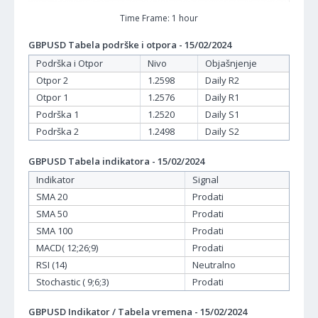
Time Frame: 1 hour
GBPUSD Tabela podrške i otpora - 15/02/2024
Podrška i Otpor
Nivo
Objašnjenje
Otpor 2
1.2598
Daily R2
Otpor 1
1.2576
Daily R1
Podrška 1
1.2520
Daily S1
Podrška 2
1.2498
Daily S2
GBPUSD Tabela indikatora - 15/02/2024
Indikator
Signal
SMA 20
Prodati
SMA 50
Prodati
SMA 100
Prodati
MACD( 12;26;9)
Prodati
RSI (14)
Neutralno
Stochastic ( 9;6;3)
Prodati
GBPUSD Indikator / Tabela vremena - 15/02/2024