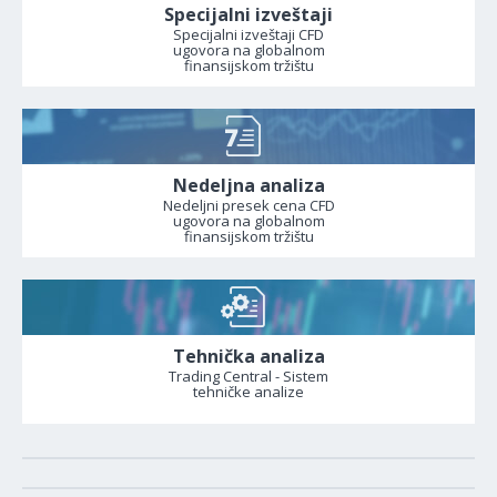
Specijalni izveštaji
Specijalni izveštaji CFD
ugovora na globalnom
finansijskom tržištu
Nedeljna analiza
Nedeljni presek cena CFD
ugovora na globalnom
finansijskom tržištu
Tehnička analiza
Trading Central - Sistem
tehničke analize