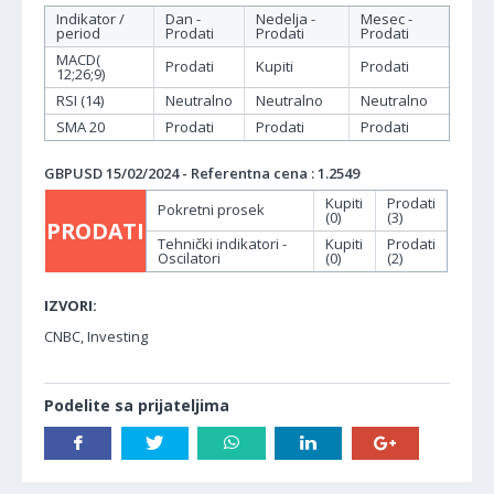
Indikator /
Dan -
Nedelja -
Mesec -
period
Prodati
Prodati
Prodati
MACD(
Prodati
Kupiti
Prodati
12;26;9)
RSI (14)
Neutralno
Neutralno
Neutralno
SMA 20
Prodati
Prodati
Prodati
GBPUSD 15/02/2024 - Referentna cena : 1.2549
Kupiti
Prodati
Pokretni prosek
(0)
(3)
PRODATI
Tehnički indikatori -
Kupiti
Prodati
Oscilatori
(0)
(2)
IZVORI:
CNBC, Investing
Podelite sa prijateljima